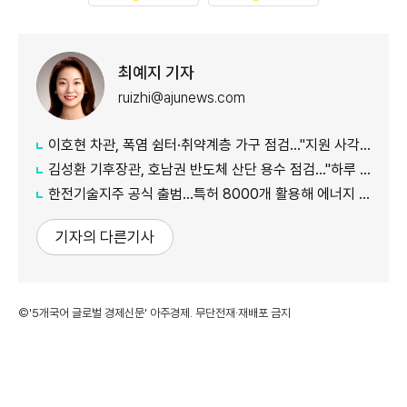
최예지 기자
ruizhi@ajunews.com
이호현 차관, 폭염 쉼터·취약계층 가구 점검…"지원 사각지대 최소화"
김성환 기후장관, 호남권 반도체 산단 용수 점검…"하루 30만t 재이용수 공급"
한전기술지주 공식 출범…특허 8000개 활용해 에너지 유니콘 키운다
기자의 다른기사
©'5개국어 글로벌 경제신문' 아주경제. 무단전재·재배포 금지