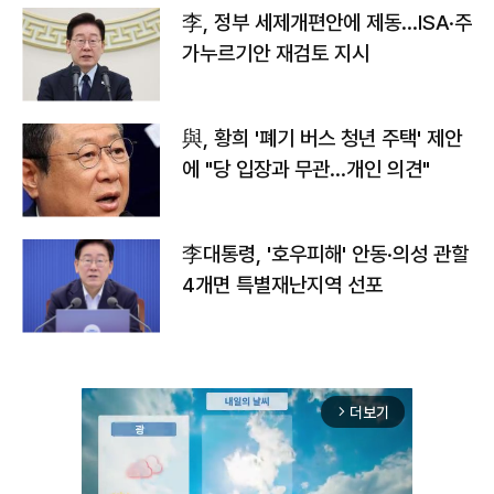
李, 정부 세제개편안에 제동…ISA·주
가누르기안 재검토 지시
與, 황희 '폐기 버스 청년 주택' 제안
에 "당 입장과 무관…개인 의견"
李대통령, '호우피해' 안동·의성 관할
4개면 특별재난지역 선포
더보기
arrow_forward_ios