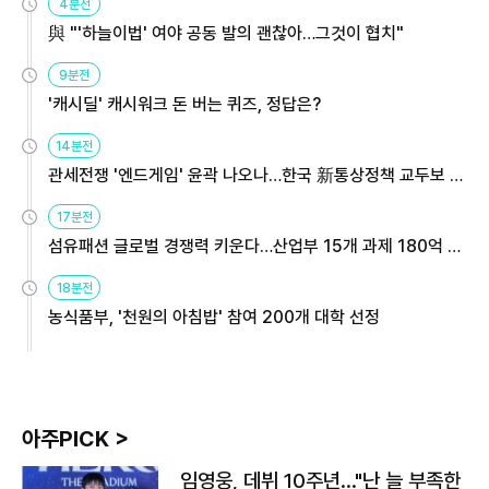
4분전
與 "'하늘이법' 여야 공동 발의 괜찮아…그것이 협치"
9분전
'캐시딜' 캐시워크 돈 버는 퀴즈, 정답은?
14분전
관세전쟁 '엔드게임' 윤곽 나오나…한국 新통상정책 교두보 활
용해야
17분전
섬유패션 글로벌 경쟁력 키운다…산업부 15개 과제 180억 지
원
18분전
농식품부, '천원의 아침밥' 참여 200개 대학 선정
아주PICK >
임영웅, 데뷔 10주년…"난 늘 부족한