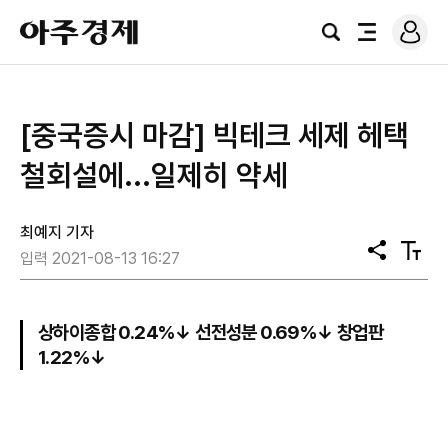
로
아
그
검
전
주
인
색
체
경
메
제
뉴
[중국증시 마감] 빅테크 세제 헤택
철회설에...일제히 약세
최예지 기자
공
텍
입력 2021-08-13 16:27
유
스
트
크
기
상하이종합 0.24%↓ 선전성분 0.69%↓ 창업판
1.22%↓