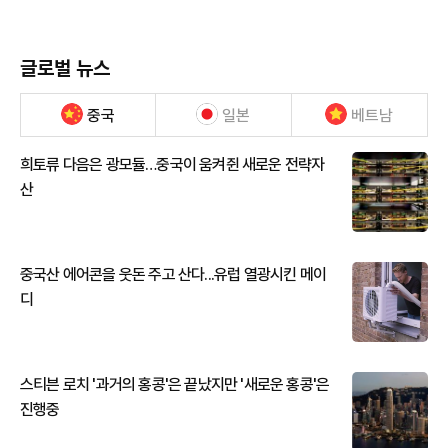
글로벌 뉴스
중국
일본
베트남
희토류 다음은 광모듈…중국이 움켜쥔 새로운 전략자
산
중국산 에어콘을 웃돈 주고 산다...유럽 열광시킨 메이
디
스티븐 로치 '과거의 홍콩'은 끝났지만 '새로운 홍콩'은
진행중