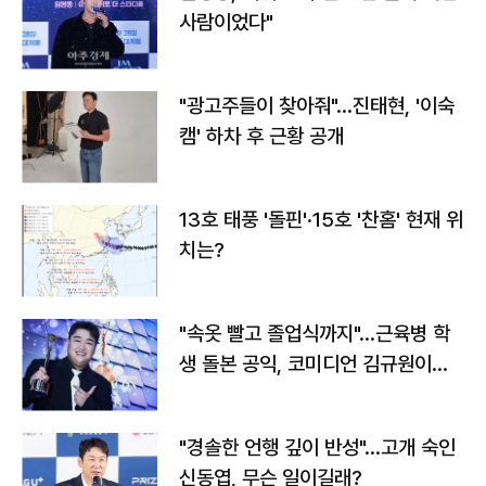
사람이었다"
"광고주들이 찾아줘"…진태현, '이숙
캠' 하차 후 근황 공개
13호 태풍 '돌핀'·15호 '찬홈' 현재 위
치는?
"속옷 빨고 졸업식까지"…근육병 학
생 돌본 공익, 코미디언 김규원이었
다
"경솔한 언행 깊이 반성"…고개 숙인
신동엽, 무슨 일이길래?