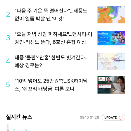
"다음 주 기온 뚝 떨어진다"…태풍도
2
없이 열돔 박살 낸 '이것'
"오늘 저녁 상암 피하세요"…맨시티·이
3
강인·리센느 뜬다, 6호선 혼잡 예상
태풍 '돌핀'·'찬홈' 한반도 빗겨간다…
4
예상 경로는?
"10억 넣어도 25만원"?…SK하이닉
5
스, '쥐꼬리 배당금' 여론 보니
실시간 뉴스
08.10 01:26
UPDATE