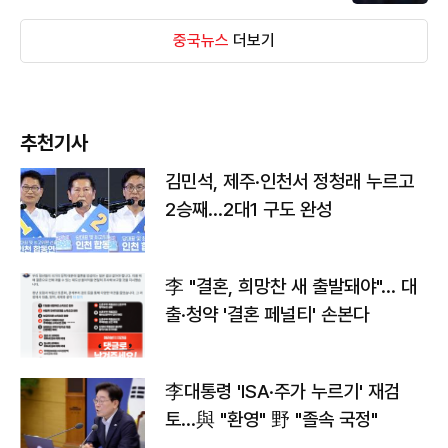
중국뉴스
더보기
추천기사
김민석, 제주·인천서 정청래 누르고
2승째…2대1 구도 완성
李 "결혼, 희망찬 새 출발돼야"… 대
출·청약 '결혼 페널티' 손본다
李대통령 'ISA·주가 누르기' 재검
토…與 "환영" 野 "졸속 국정"