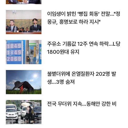
이임생이 밝힌 '빵집 회동' 전말…"정
몽규, 홍명보로 하라 지시"
주유소 기름값 12주 연속 하락…L당
1800원대 유지
불볕더위에 온열질환자 202명 발
생…3명 숨져
전국 무더위 지속…동해안 강한 비