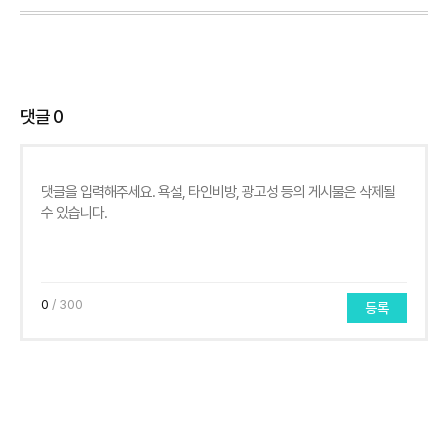
댓글
0
0
/ 300
등록