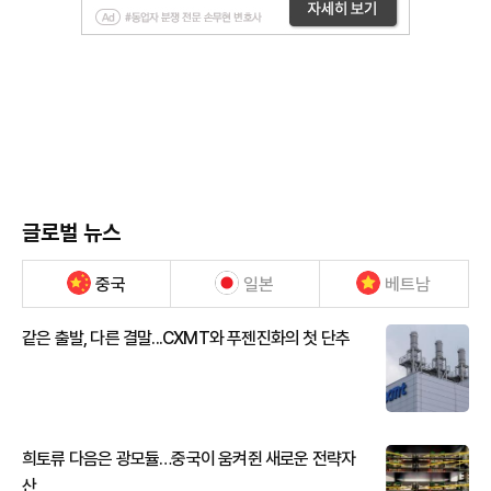
글로벌 뉴스
중국
일본
베트남
같은 출발, 다른 결말...CXMT와 푸젠진화의 첫 단추
희토류 다음은 광모듈…중국이 움켜쥔 새로운 전략자
산