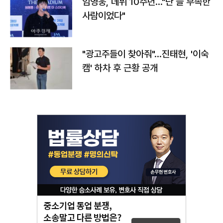
임영웅, 데뷔 10주년…"난 늘 부족한
사람이었다"
"광고주들이 찾아줘"…진태현, '이숙
캠' 하차 후 근황 공개