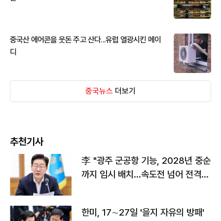
중국산 에어콘을 웃돈 주고 산다...유럽 열광시킨 메이
디
중국뉴스
더보기
추천기사
李 "광주 군공항 기능, 2028년 중순
까지 임시 배치…속도전 넘어 전격
전"
한미, 17∼27일 '을지 자유의 방패'