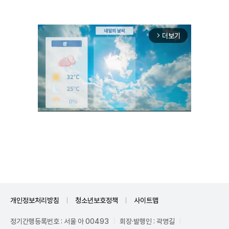
더보기
arrow_forward_ios
Unmute
개인정보처리방침
청소년보호정책
사이트맵
정기간행등록번호 : 서울 아 00493
회장·발행인 : 곽영길