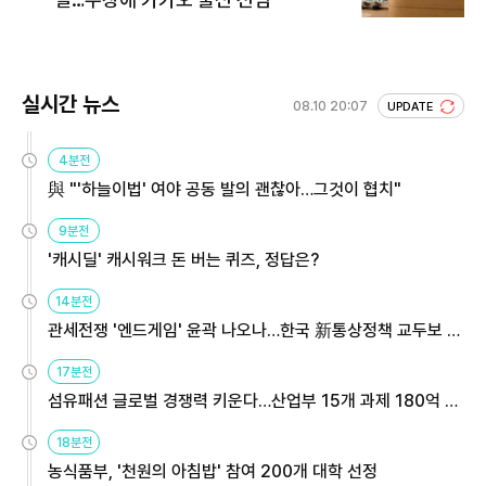
실시간 뉴스
08.10 20:07
UPDATE
4분전
與 "'하늘이법' 여야 공동 발의 괜찮아…그것이 협치"
9분전
'캐시딜' 캐시워크 돈 버는 퀴즈, 정답은?
14분전
관세전쟁 '엔드게임' 윤곽 나오나…한국 新통상정책 교두보 활
용해야
17분전
섬유패션 글로벌 경쟁력 키운다…산업부 15개 과제 180억 지
원
18분전
농식품부, '천원의 아침밥' 참여 200개 대학 선정