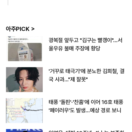
아주PICK >
광복절 앞두고 "김구는 빨갱이"…서
울우유 불매 주장에 황당
'거꾸로 태극기'에 분노한 김희철, 결
국 사과…"제 잘못"
태풍 '돌핀'·'찬홈'에 이어 16호 태풍
'페이러우'도 발생…예상 경로 보니