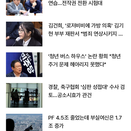
연습…전작권 전환 시험대
김건희, '로저비비에 가방 의혹' 김기
현 부부 재판서 "범죄 연상시키지 말
라"
'청년 버스 하우스' 논란 황희 "청년
주거 문제 헤아리지 못했다"
경찰, 축구협회 '심판 성접대' 수사 검
토…공소시효가 관건
PF 4.5조 줄었는데 부실여신은 1.7
조 증가