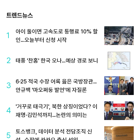
트렌드뉴스
아이 둘이면 고속도로 통행료 10% 할
1
인…오늘부터 신청 시작
2
태풍 '찬홈' 한국 오나…예상 경로 보니
6·25 적국 수장 어록 읊은 국방장관…
3
안규백 '마오쩌둥 발언'에 자질론
'거꾸로 태극기', 북한 상징이었다? 이
4
재명·김민석까지…논란의 의미는
토스뱅크, 데이터 분석 전담조직 신
5
설…수장에 카카오 출신 선임