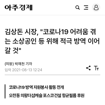
로
아
그
검
전
주
인
색
체
경
메
제
뉴
김상돈 시장, "코로나19 어려움 겪
는 소상공인 등 위해 적극 방역 이어
갈 것"
(의왕) 박재천 기자
공
텍
입력 2021-08-13 12:24
유
스
트
크
기
코로나19 방역 자원봉사 활동 전개
오전동 의왕더샵캐슬 포스코건설 항균필름 후원