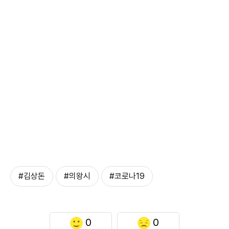
#김상돈
#의왕시
#코로나19
0
0