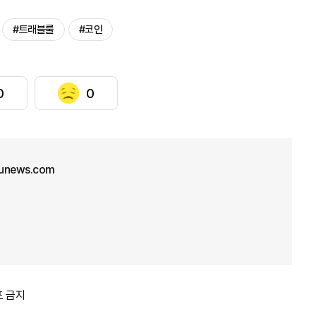
#트래블룰
#코인
0
0
junews.com
포 금지