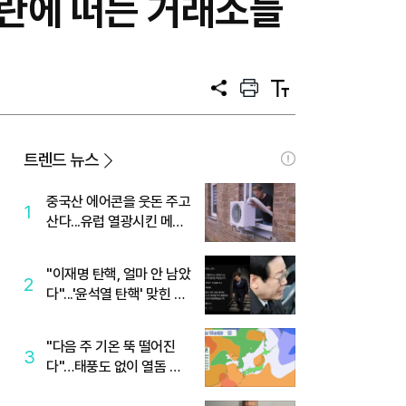
 논란에 떠는 거래소들
공
프
텍
유
린
스
트
트
크
기
트렌드 뉴스
중국산 에어콘을 웃돈 주고
1
산다...유럽 열광시킨 메이
디
"이재명 탄핵, 얼마 안 남았
2
다"...'윤석열 탄핵' 맞힌 무
당, '성지글' 등장
"다음 주 기온 뚝 떨어진
3
다"…태풍도 없이 열돔 박
살 낸 '이것'