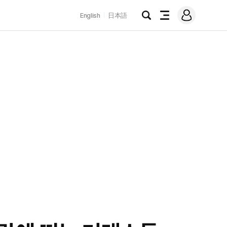
로
English
日本語
그
검
전
인
색
체
메
뉴