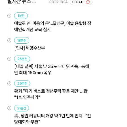
실시간 뉴스
08.07 18:34
UPDATE
1분전
예술로 연 '마음의 문'…달성군, 예술 융합형 장
애인식개선 교육 실시
18분전
[인사] 해양수산부
26분전
[내일 날씨] 서울 낮 35도 무더위 계속…동해
안 최대 150㎜ 폭우
29분전
황희 "폐기 버스로 청년주택 활용 제안"…野
"1호 입주하라"
31분전
與, 당원 커뮤니티 해킹 약 1년 만에 인지…"전
당대회와 무관"