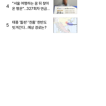
"서울 여행하는 꿈 뒤 찾아
4
온 행운"…327회차 연금
복권720+ 당첨번호조회
주목
태풍 '돌핀'·'찬홈' 한반도
5
빗겨간다…예상 경로는?