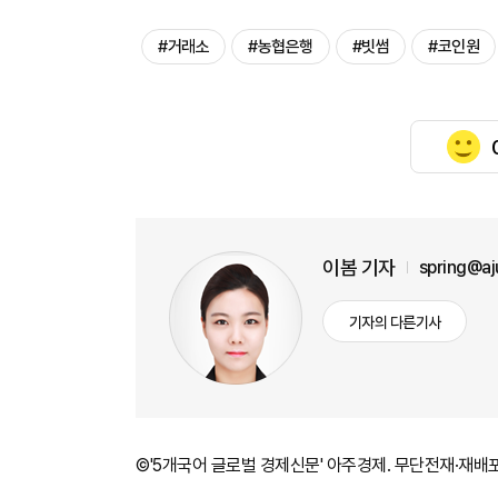
#거래소
#농협은행
#빗썸
#코인원
이봄 기자
spring@a
기자의 다른기사
©'5개국어 글로벌 경제신문' 아주경제. 무단전재·재배