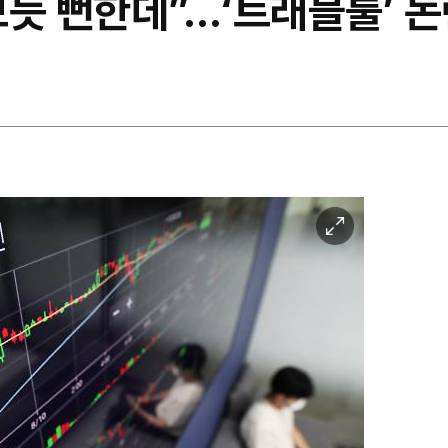
불 보듯 뻔한데”…‘트래블룰’
이
미
지
확
대