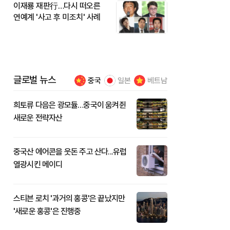
이재룡 재판行…다시 떠오른
연예계 '사고 후 미조치' 사례
글로벌 뉴스
중국
일본
베트남
희토류 다음은 광모듈…중국이 움켜쥔
새로운 전략자산
중국산 에어콘을 웃돈 주고 산다...유럽
열광시킨 메이디
스티븐 로치 '과거의 홍콩'은 끝났지만
'새로운 홍콩'은 진행중