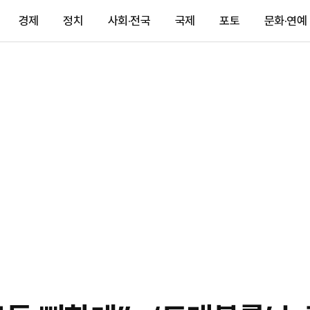
경제
정치
사회·전국
국제
포토
문화·연예