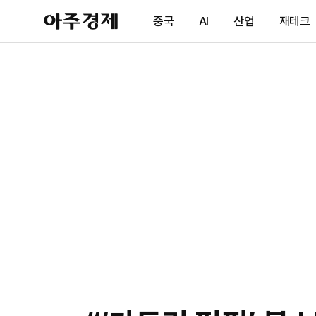
아
중국
AI
산업
재테크
주
경
제