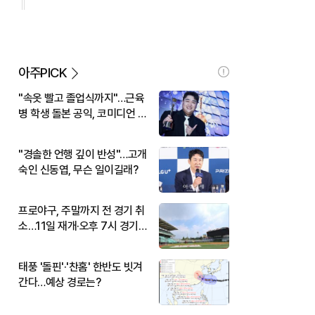
아주PICK
"속옷 빨고 졸업식까지"…근육
병 학생 돌본 공익, 코미디언 김
규원이었다
"경솔한 언행 깊이 반성"…고개
숙인 신동엽, 무슨 일이길래?
프로야구, 주말까지 전 경기 취
소…11일 재개·오후 7시 경기
시작
태풍 '돌핀'·'찬홈' 한반도 빗겨
간다…예상 경로는?