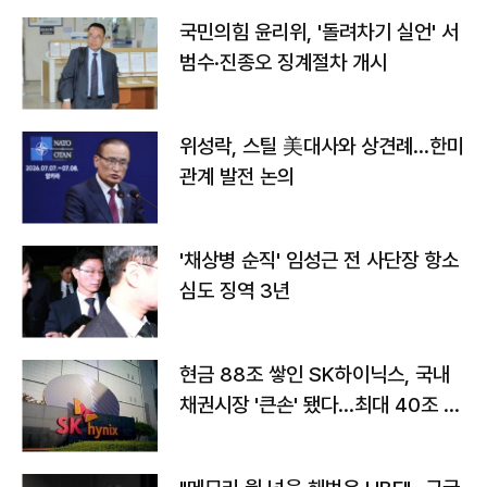
국민의힘 윤리위, '돌려차기 실언' 서
범수·진종오 징계절차 개시
위성락, 스틸 美대사와 상견례…한미
관계 발전 논의
'채상병 순직' 임성근 전 사단장 항소
심도 징역 3년
현금 88조 쌓인 SK하이닉스, 국내
채권시장 '큰손' 됐다…최대 40조 투
자