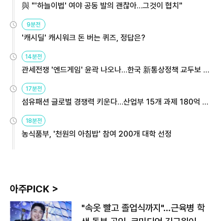
與 "'하늘이법' 여야 공동 발의 괜찮아…그것이 협치"
9분전
'캐시딜' 캐시워크 돈 버는 퀴즈, 정답은?
14분전
관세전쟁 '엔드게임' 윤곽 나오나…한국 新통상정책 교두보 활
용해야
17분전
섬유패션 글로벌 경쟁력 키운다…산업부 15개 과제 180억 지
원
18분전
농식품부, '천원의 아침밥' 참여 200개 대학 선정
아주PICK >
"속옷 빨고 졸업식까지"…근육병 학