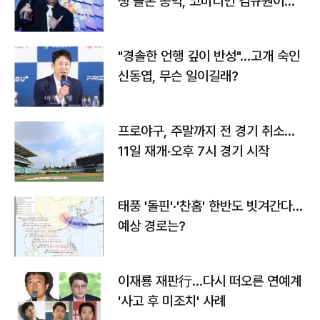
생 돌본 공익, 코미디언 김규원이었
다
"경솔한 언행 깊이 반성"…고개 숙인
신동엽, 무슨 일이길래?
프로야구, 주말까지 전 경기 취소…
11일 재개·오후 7시 경기 시작
태풍 '돌핀'·'찬홈' 한반도 빗겨간다…
예상 경로는?
이재룡 재판行…다시 떠오른 연예계
'사고 후 미조치' 사례