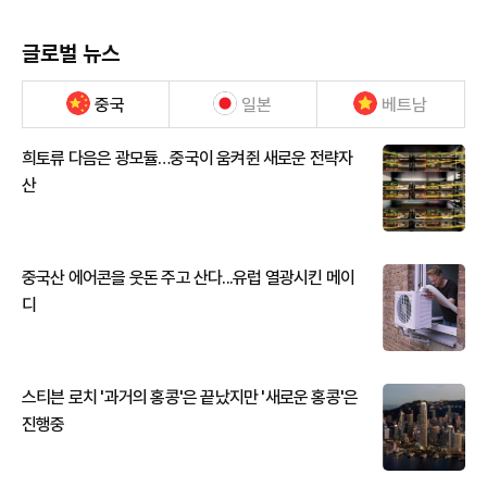
글로벌 뉴스
중국
일본
베트남
희토류 다음은 광모듈…중국이 움켜쥔 새로운 전략자
산
중국산 에어콘을 웃돈 주고 산다...유럽 열광시킨 메이
디
스티븐 로치 '과거의 홍콩'은 끝났지만 '새로운 홍콩'은
진행중