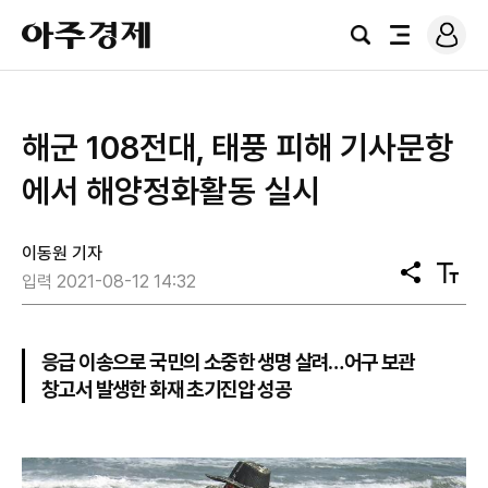
로
아
그
검
전
주
인
색
체
경
메
제
뉴
해군 108전대, 태풍 피해 기사문항
에서 해양정화활동 실시
이동원 기자
공
텍
입력 2021-08-12 14:32
유
스
트
크
기
응급 이송으로 국민의 소중한 생명 살려…어구 보관
창고서 발생한 화재 초기진압 성공