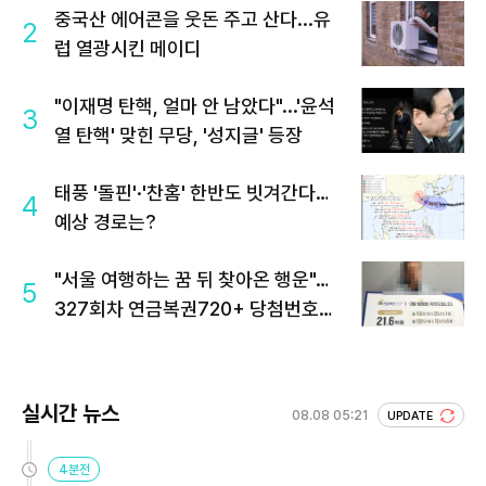
중국산 에어콘을 웃돈 주고 산다...유
2
럽 열광시킨 메이디
"이재명 탄핵, 얼마 안 남았다"...'윤석
3
열 탄핵' 맞힌 무당, '성지글' 등장
태풍 '돌핀'·'찬홈' 한반도 빗겨간다…
4
예상 경로는?
"서울 여행하는 꿈 뒤 찾아온 행운"…
5
327회차 연금복권720+ 당첨번호조
회 주목
실시간 뉴스
08.08 05:21
UPDATE
4분전