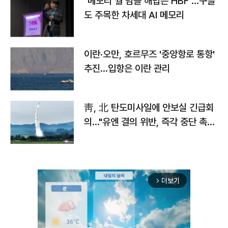
"메모리 월 넘을 해법은 HBF"…구글
도 주목한 차세대 AI 메모리
이란·오만, 호르무즈 '중앙항로 통항'
추진…입항은 이란 관리
靑, 北 탄도미사일에 안보실 긴급회
의…"유엔 결의 위반, 즉각 중단 촉
구"
더보기
arrow_forward_ios