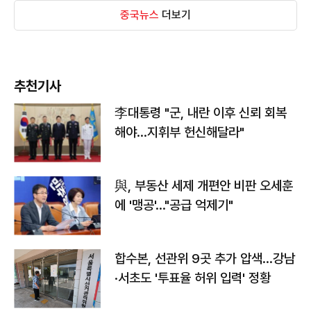
중국뉴스
더보기
추천기사
李대통령 "군, 내란 이후 신뢰 회복
해야…지휘부 헌신해달라"
與, 부동산 세제 개편안 비판 오세훈
에 '맹공'…"공급 억제기"
합수본, 선관위 9곳 추가 압색…강남
·서초도 '투표율 허위 입력' 정황