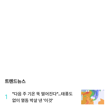
트렌드뉴스
"다음 주 기온 뚝 떨어진다"…태풍도
1
없이 열돔 박살 낸 '이것'