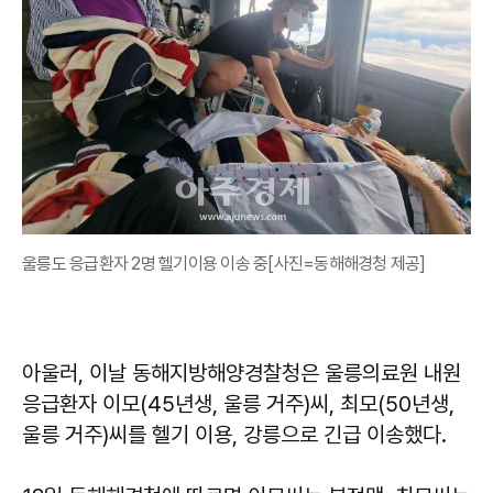
울릉도 응급환자 2명 헬기이용 이송 중[사진=동해해경청 제공]
아울러, 이날 동해지방해양경찰청은 울릉의료원 내원
응급환자 이모(45년생, 울릉 거주)씨, 최모(50년생,
울릉 거주)씨를 헬기 이용, 강릉으로 긴급 이송했다.