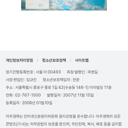
Unmute
개인정보처리방침
청소년보호정책
사이트맵
정기간행등록번호 : 서울 아 00493
회장·발행인 : 곽영길
사장·편집인 : 임규진
청소년보호책임자 : 전운
주소 : 서울특별시 종로구 종로 1길 42(수송동 146-1) 이마빌딩 11층
전화 : 02-767-1500
발행일자 : 2007년 11월 15일
등록일자 : 2008년 01월10일
아주경제는 인터넷신문윤리위원회 윤리강령을 준수합니다. 아주경제의 모든
콘텐츠(기사)는 저작권법의 보호를 받으며, 무단전재, 복사, 배포 등을 금지합