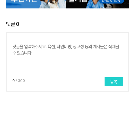
댓글
0
0
/ 300
등록