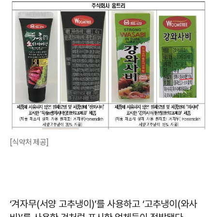
[식약처 제공]
‘겨자무(서양 고추냉이)’를 사용하고 ‘고추냉이(와사