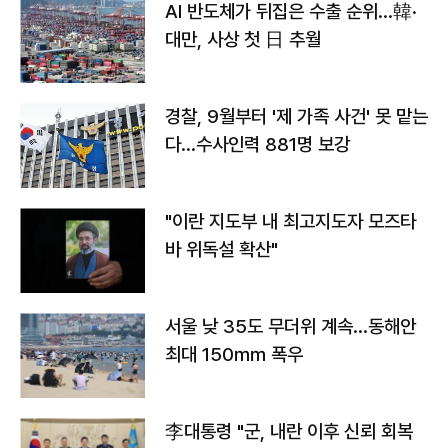
AI 반도체가 뒤집은 수출 순위…韓·
대만, 사상 첫 日 추월
경찰, 9월부터 '제 가족 사건' 못 맡는
다…수사인력 881명 보강
"이란 지도부 내 최고지도자 모즈타
바 위독설 확산"
서울 낮 35도 무더위 계속…동해안
최대 150㎜ 폭우
李대통령 "군, 내란 이후 신뢰 회복