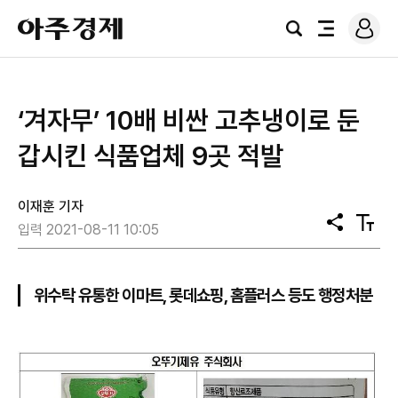
로
아
그
검
전
주
인
색
체
경
메
제
뉴
‘겨자무’ 10배 비싼 고추냉이로 둔
갑시킨 식품업체 9곳 적발
이재훈 기자
공
텍
입력 2021-08-11 10:05
유
스
트
크
기
위수탁 유통한 이마트, 롯데쇼핑, 홈플러스 등도 행정처분