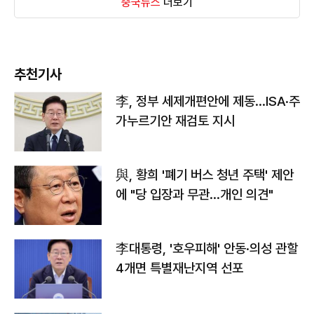
중국뉴스
더보기
추천기사
李, 정부 세제개편안에 제동…ISA·주
가누르기안 재검토 지시
與, 황희 '폐기 버스 청년 주택' 제안
에 "당 입장과 무관…개인 의견"
李대통령, '호우피해' 안동·의성 관할
4개면 특별재난지역 선포