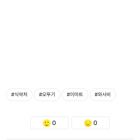
#식약처
#오뚜기
#이마트
#와사비
0
0