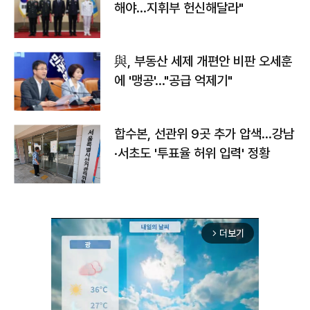
해야…지휘부 헌신해달라"
與, 부동산 세제 개편안 비판 오세훈
에 '맹공'…"공급 억제기"
합수본, 선관위 9곳 추가 압색…강남
·서초도 '투표율 허위 입력' 정황
더보기
arrow_forward_ios