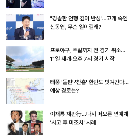
다
"경솔한 언행 깊이 반성"…고개 숙인
신동엽, 무슨 일이길래?
프로야구, 주말까지 전 경기 취소…
11일 재개·오후 7시 경기 시작
태풍 '돌핀'·'찬홈' 한반도 빗겨간다…
예상 경로는?
이재룡 재판行…다시 떠오른 연예계
'사고 후 미조치' 사례