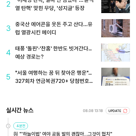
2
열 탄핵' 맞힌 무당, '성지글' 등장
중국산 에어콘을 웃돈 주고 산다...유
3
럽 열광시킨 메이디
태풍 '돌핀'·'찬홈' 한반도 빗겨간다…
4
예상 경로는?
"서울 여행하는 꿈 뒤 찾아온 행운"…
5
327회차 연금복권720+ 당첨번호조
회 주목
실시간 뉴스
08.08 13:18
UPDATE
4분전
與 "'하늘이법' 여야 공동 발의 괜찮아…그것이 협치"