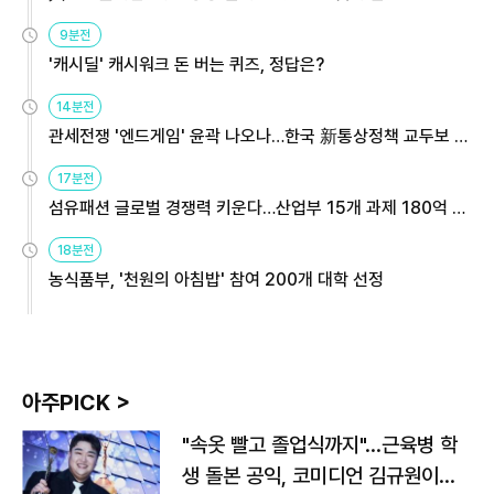
9분전
'캐시딜' 캐시워크 돈 버는 퀴즈, 정답은?
14분전
관세전쟁 '엔드게임' 윤곽 나오나…한국 新통상정책 교두보 활
용해야
17분전
섬유패션 글로벌 경쟁력 키운다…산업부 15개 과제 180억 지
원
18분전
농식품부, '천원의 아침밥' 참여 200개 대학 선정
아주PICK >
"속옷 빨고 졸업식까지"…근육병 학
생 돌본 공익, 코미디언 김규원이었