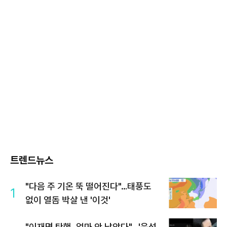
트렌드뉴스
"다음 주 기온 뚝 떨어진다"…태풍도
1
없이 열돔 박살 낸 '이것'
"이재명 탄핵, 얼마 안 남았다"...'윤석