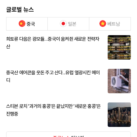
글로벌 뉴스
중국
일본
베트남
희토류 다음은 광모듈…중국이 움켜쥔 새로운 전략자
산
중국산 에어콘을 웃돈 주고 산다...유럽 열광시킨 메이
디
스티븐 로치 '과거의 홍콩'은 끝났지만 '새로운 홍콩'은
진행중