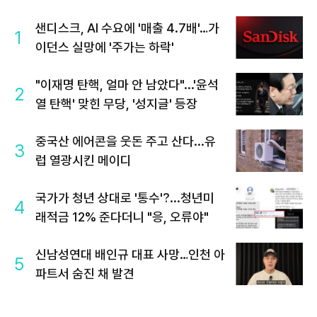
샌디스크, AI 수요에 '매출 4.7배'…가
1
이던스 실망에 '주가는 하락'
"이재명 탄핵, 얼마 안 남았다"...'윤석
2
열 탄핵' 맞힌 무당, '성지글' 등장
중국산 에어콘을 웃돈 주고 산다...유
3
럽 열광시킨 메이디
국가가 청년 상대로 '통수'?...청년미
4
래적금 12% 준다더니 "응, 오류야"
신남성연대 배인규 대표 사망…인천 아
5
파트서 숨진 채 발견