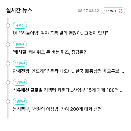
실시간 뉴스
08.07 03:42
UPDATE
4분전
與 "'하늘이법' 여야 공동 발의 괜찮아…그것이 협치"
9분전
'캐시딜' 캐시워크 돈 버는 퀴즈, 정답은?
14분전
관세전쟁 '엔드게임' 윤곽 나오나…한국 新통상정책 교두보 활
용해야
17분전
섬유패션 글로벌 경쟁력 키운다…산업부 15개 과제 180억 지
원
18분전
농식품부, '천원의 아침밥' 참여 200개 대학 선정