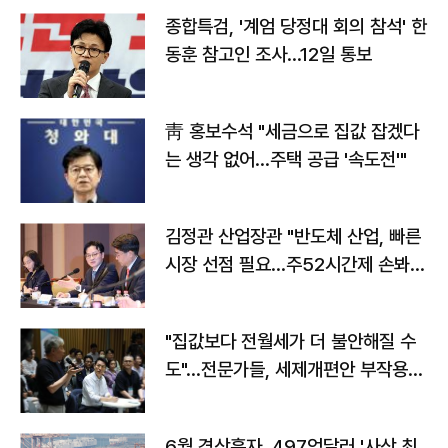
종합특검, '계엄 당정대 회의 참석' 한
동훈 참고인 조사...12일 통보
靑 홍보수석 "세금으로 집값 잡겠다
는 생각 없어…주택 공급 '속도전'"
김정관 산업장관 "반도체 산업, 빠른
시장 선점 필요…주52시간제 손봐
야"
"집값보다 전월세가 더 불안해질 수
도"…전문가들, 세제개편안 부작용
우려
6월 경상흑자, 497억달러 '사상 최