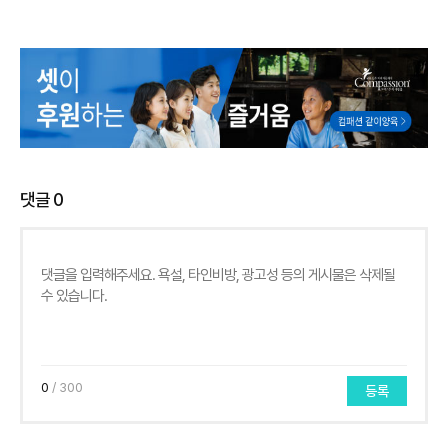
댓글
0
0
/ 300
등록