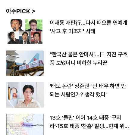
아주PICK >
이재룡 재판行…다시 떠오른 연예계
'사고 후 미조치' 사례
"한국산 물은 안마셔"…日 지진 구호
품 보냈더니 비하한 누리꾼
'태도 논란' 정준원 "난 배우 하면 안
되는 사람인가? 생각 했다"
13호 '돌핀' 이어 14호 태풍 '구지
라'·15호 태풍 '찬홈' 발생…현재 위
치와 이동경로는?