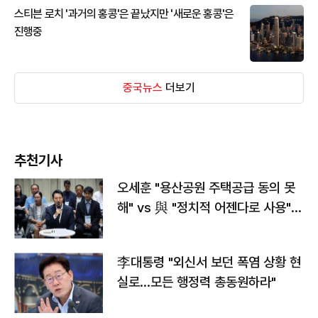
스티븐 로치 '과거의 홍콩'은 끝났지만 '새로운 홍콩'은
진행중
중국뉴스
더보기
추천기사
오세훈 "용산공원 주택공급 동의 못
해" vs 與 "정치적 어젠다로 사용"
맞불
李대통령 "외신서 보던 폭염 상황 현
실로…모든 행정력 총동원하라"