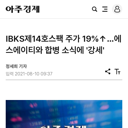
로
아
그
검
전
주
인
색
체
경
메
제
뉴
IBKS제14호스팩 주가 19%↑…에
스에이티와 합병 소식에 '강세'
정세희 기자
공
텍
입력 2021-08-10 09:37
유
스
트
크
기