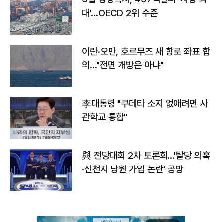
대'…OECD 2위 수준
이란·오만, 호르무즈 새 항로 좌표 합
의…"전면 개방은 아냐"
李대통령 "쿠데타 소지 없애려면 사
관학교 통합"
與 전당대회 2차 토론회…'탈당 의혹
·신천지 당원 가입 논란' 공방