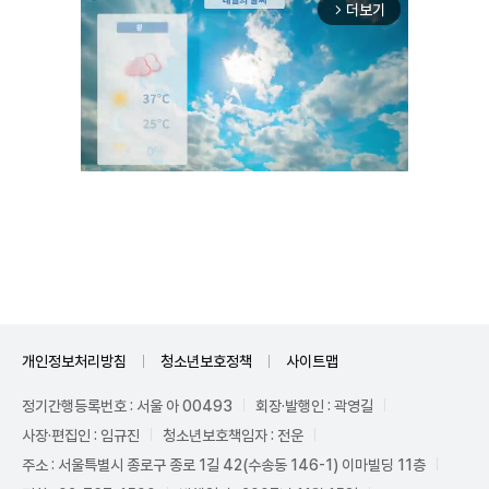
더보기
arrow_forward_ios
Mute
개인정보처리방침
청소년보호정책
사이트맵
정기간행등록번호 : 서울 아 00493
회장·발행인 : 곽영길
사장·편집인 : 임규진
청소년보호책임자 : 전운
주소 : 서울특별시 종로구 종로 1길 42(수송동 146-1) 이마빌딩 11층