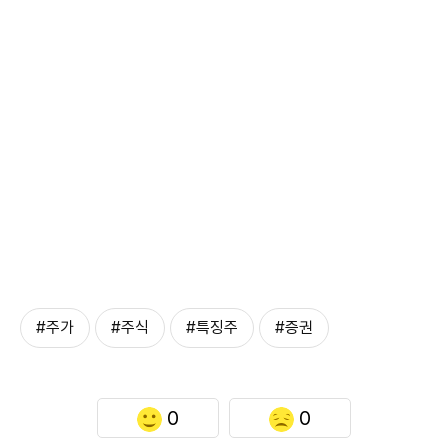
#주가
#주식
#특징주
#증권
0
0