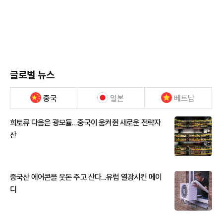
글로벌 뉴스
중국
일본
베트남
희토류 다음은 광모듈…중국이 움켜쥔 새로운 전략자
산
중국산 에어콘을 웃돈 주고 산다...유럽 열광시킨 메이
디