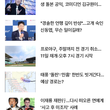
생 돌본 공익, 코미디언 김규원이었
다
"경솔한 언행 깊이 반성"…고개 숙인
신동엽, 무슨 일이길래?
프로야구, 주말까지 전 경기 취소…
11일 재개·오후 7시 경기 시작
태풍 '돌핀'·'찬홈' 한반도 빗겨간다…
예상 경로는?
이재룡 재판行…다시 떠오른 연예계
'사고 후 미조치' 사례