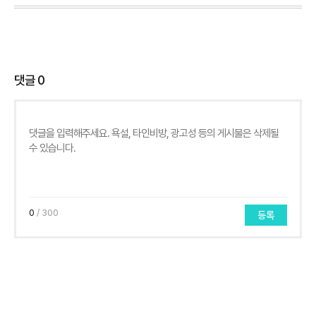
댓글
0
0
/ 300
등록