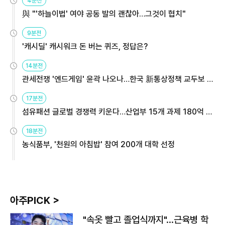
4분전
與 "'하늘이법' 여야 공동 발의 괜찮아…그것이 협치"
9분전
'캐시딜' 캐시워크 돈 버는 퀴즈, 정답은?
14분전
관세전쟁 '엔드게임' 윤곽 나오나…한국 新통상정책 교두보 활
용해야
17분전
섬유패션 글로벌 경쟁력 키운다…산업부 15개 과제 180억 지
원
18분전
농식품부, '천원의 아침밥' 참여 200개 대학 선정
아주PICK >
"속옷 빨고 졸업식까지"…근육병 학