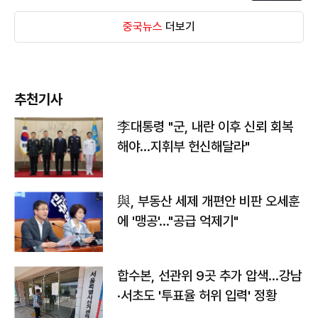
중국뉴스
더보기
추천기사
李대통령 "군, 내란 이후 신뢰 회복
해야…지휘부 헌신해달라"
與, 부동산 세제 개편안 비판 오세훈
에 '맹공'…"공급 억제기"
합수본, 선관위 9곳 추가 압색…강남
·서초도 '투표율 허위 입력' 정황