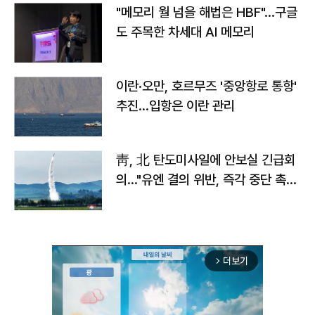
"메모리 월 넘을 해법은 HBF"…구글
도 주목한 차세대 AI 메모리
이란·오만, 호르무즈 '중앙항로 통항'
추진…입항은 이란 관리
靑, 北 탄도미사일에 안보실 긴급회
의…"유엔 결의 위반, 즉각 중단 촉
구"
더보기
arrow_forward_ios