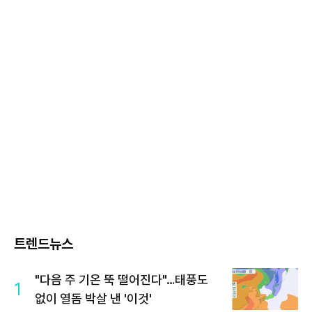
트렌드뉴스
"다음 주 기온 뚝 떨어진다"…태풍도
1
없이 열돔 박살 낸 '이것'