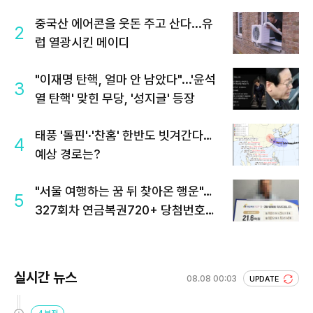
중국산 에어콘을 웃돈 주고 산다...유
2
럽 열광시킨 메이디
"이재명 탄핵, 얼마 안 남았다"...'윤석
3
열 탄핵' 맞힌 무당, '성지글' 등장
태풍 '돌핀'·'찬홈' 한반도 빗겨간다…
4
예상 경로는?
"서울 여행하는 꿈 뒤 찾아온 행운"…
5
327회차 연금복권720+ 당첨번호조
회 주목
실시간 뉴스
08.08 00:03
UPDATE