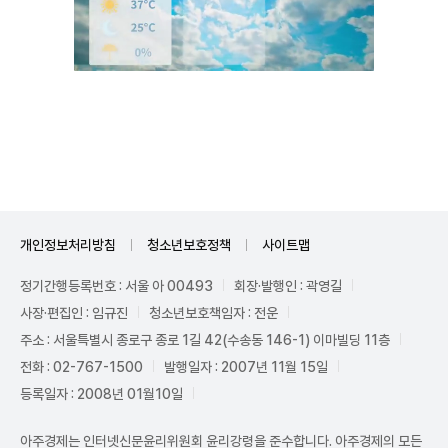
Unmute
개인정보처리방침
청소년보호정책
사이트맵
정기간행등록번호 : 서울 아 00493
회장·발행인 : 곽영길
사장·편집인 : 임규진
청소년보호책임자 : 전운
주소 : 서울특별시 종로구 종로 1길 42(수송동 146-1) 이마빌딩 11층
전화 : 02-767-1500
발행일자 : 2007년 11월 15일
등록일자 : 2008년 01월10일
아주경제는 인터넷신문윤리위원회 윤리강령을 준수합니다. 아주경제의 모든