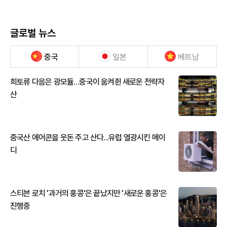
글로벌 뉴스
중국
일본
베트남
희토류 다음은 광모듈…중국이 움켜쥔 새로운 전략자
산
중국산 에어콘을 웃돈 주고 산다...유럽 열광시킨 메이
디
스티븐 로치 '과거의 홍콩'은 끝났지만 '새로운 홍콩'은
진행중