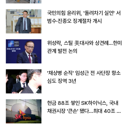
국민의힘 윤리위, '돌려차기 실언' 서
범수·진종오 징계절차 개시
위성락, 스틸 美대사와 상견례…한미
관계 발전 논의
'채상병 순직' 임성근 전 사단장 항소
심도 징역 3년
현금 88조 쌓인 SK하이닉스, 국내
채권시장 '큰손' 됐다…최대 40조 투
자