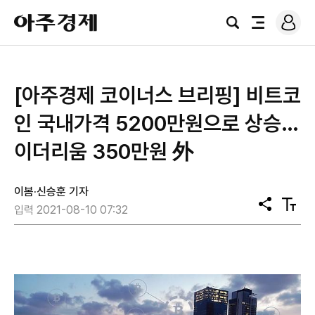
로
아
그
검
전
주
인
색
체
경
메
제
뉴
[아주경제 코이너스 브리핑] 비트코
인 국내가격 5200만원으로 상승…
이더리움 350만원 外
이봄·신승훈 기자
공
텍
입력 2021-08-10 07:32
유
스
트
크
기