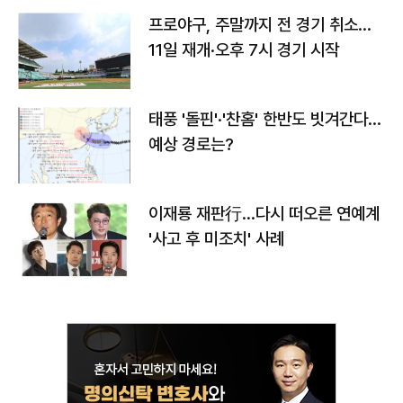
프로야구, 주말까지 전 경기 취소…
11일 재개·오후 7시 경기 시작
태풍 '돌핀'·'찬홈' 한반도 빗겨간다…
예상 경로는?
이재룡 재판行…다시 떠오른 연예계
'사고 후 미조치' 사례