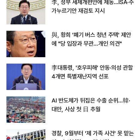
李, 정부 세제개편안에 제동…ISA·주
가누르기안 재검토 지시
與, 황희 '폐기 버스 청년 주택' 제안
에 "당 입장과 무관…개인 의견"
李대통령, '호우피해' 안동·의성 관할
4개면 특별재난지역 선포
AI 반도체가 뒤집은 수출 순위…韓·
대만, 사상 첫 日 추월
경찰, 9월부터 '제 가족 사건' 못 맡는