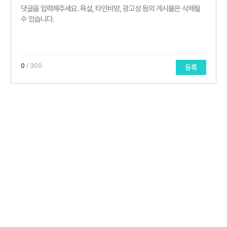
0
/ 300
등록