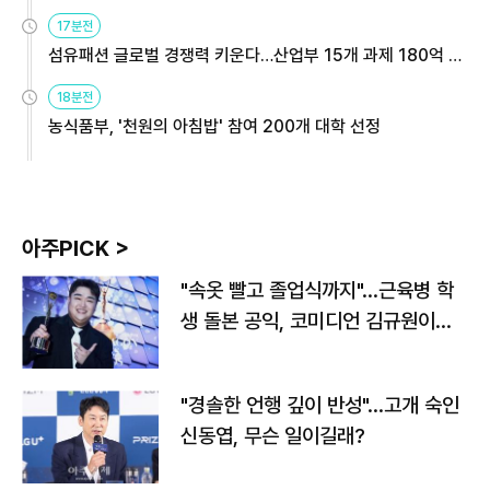
용해야
17분전
섬유패션 글로벌 경쟁력 키운다…산업부 15개 과제 180억 지
원
18분전
농식품부, '천원의 아침밥' 참여 200개 대학 선정
아주PICK >
"속옷 빨고 졸업식까지"…근육병 학
생 돌본 공익, 코미디언 김규원이었
다
"경솔한 언행 깊이 반성"…고개 숙인
신동엽, 무슨 일이길래?