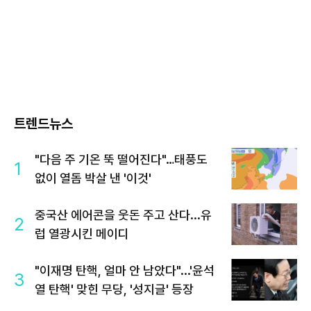
트렌드뉴스
"다음 주 기온 뚝 떨어진다"…태풍도
1
없이 열돔 박살 낸 '이것'
중국산 에어콘을 웃돈 주고 산다...유
2
럽 열광시킨 메이디
"이재명 탄핵, 얼마 안 남았다"...'윤석
3
열 탄핵' 맞힌 무당, '성지글' 등장