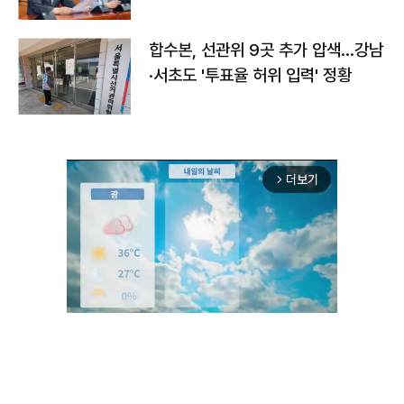
합수본, 선관위 9곳 추가 압색…강남
·서초도 '투표율 허위 입력' 정황
더보기
arrow_forward_ios
Unmute