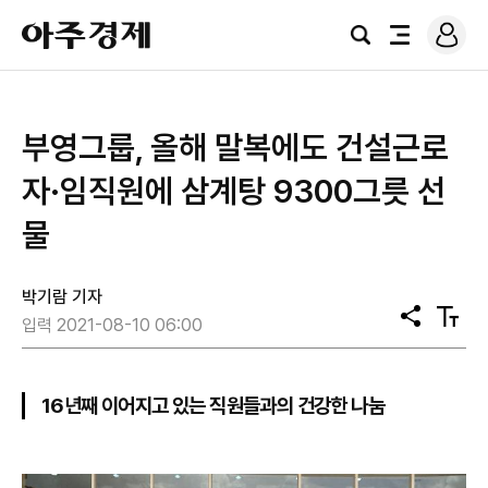
로
아
그
검
전
주
인
색
체
경
메
제
뉴
부영그룹, 올해 말복에도 건설근로
자·임직원에 삼계탕 9300그릇 선
물
박기람 기자
공
텍
입력 2021-08-10 06:00
유
스
트
크
기
16년째 이어지고 있는 직원들과의 건강한 나눔