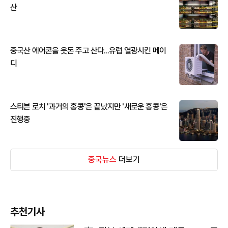
산
중국산 에어콘을 웃돈 주고 산다...유럽 열광시킨 메이
디
스티븐 로치 '과거의 홍콩'은 끝났지만 '새로운 홍콩'은
진행중
중국뉴스
더보기
추천기사