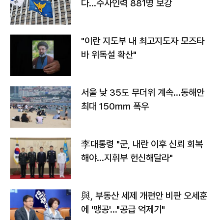
다…수사인력 881명 보강
"이란 지도부 내 최고지도자 모즈타
바 위독설 확산"
서울 낮 35도 무더위 계속…동해안
최대 150㎜ 폭우
李대통령 "군, 내란 이후 신뢰 회복
해야…지휘부 헌신해달라"
與, 부동산 세제 개편안 비판 오세훈
에 '맹공'…"공급 억제기"