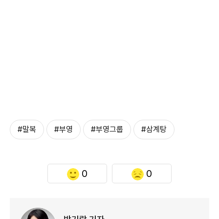
#말복
#부영
#부영그룹
#삼계탕
0
0