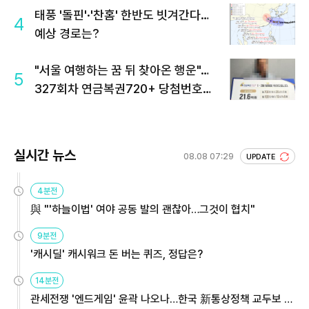
태풍 '돌핀'·'찬홈' 한반도 빗겨간다…
4
예상 경로는?
"서울 여행하는 꿈 뒤 찾아온 행운"…
5
327회차 연금복권720+ 당첨번호조
회 주목
실시간 뉴스
08.08 07:29
UPDATE
4분전
與 "'하늘이법' 여야 공동 발의 괜찮아…그것이 협치"
9분전
'캐시딜' 캐시워크 돈 버는 퀴즈, 정답은?
14분전
관세전쟁 '엔드게임' 윤곽 나오나…한국 新통상정책 교두보 활