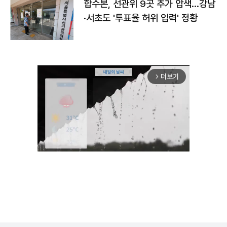
합수본, 선관위 9곳 추가 압색…강남
·서초도 '투표율 허위 입력' 정황
더보기
arrow_forward_ios
Mute