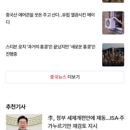
중국산 에어콘을 웃돈 주고 산다...유럽 열광시킨 메이
디
스티븐 로치 '과거의 홍콩'은 끝났지만 '새로운 홍콩'은
진행중
중국뉴스
더보기
추천기사
李, 정부 세제개편안에 제동…ISA·주
가누르기안 재검토 지시