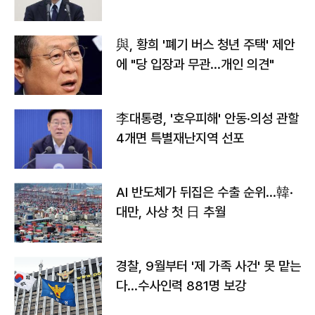
與, 황희 '폐기 버스 청년 주택' 제안
에 "당 입장과 무관…개인 의견"
李대통령, '호우피해' 안동·의성 관할
4개면 특별재난지역 선포
AI 반도체가 뒤집은 수출 순위…韓·
대만, 사상 첫 日 추월
경찰, 9월부터 '제 가족 사건' 못 맡는
다…수사인력 881명 보강