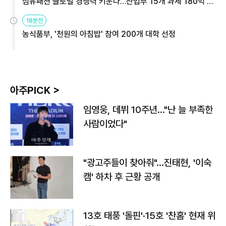
섬유패션 글로벌 경쟁력 키운다…산업부 15개 과제 180억 지
원
18분전
농식품부, '천원의 아침밥' 참여 200개 대학 선정
아주PICK >
임영웅, 데뷔 10주년…"난 늘 부족한
사람이었다"
"광고주들이 찾아줘"…진태현, '이숙
캠' 하차 후 근황 공개
13호 태풍 '돌핀'·15호 '찬홈' 현재 위