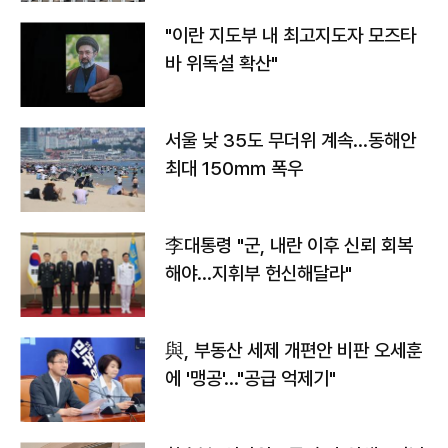
"이란 지도부 내 최고지도자 모즈타
바 위독설 확산"
서울 낮 35도 무더위 계속…동해안
최대 150㎜ 폭우
李대통령 "군, 내란 이후 신뢰 회복
해야…지휘부 헌신해달라"
與, 부동산 세제 개편안 비판 오세훈
에 '맹공'…"공급 억제기"