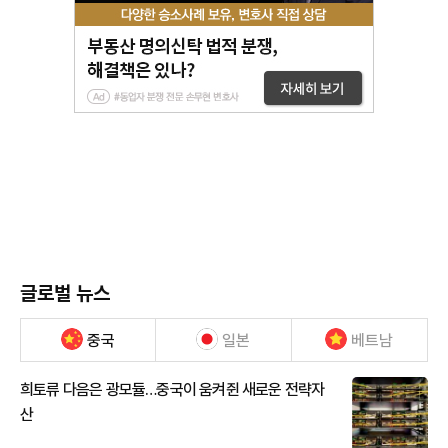
글로벌 뉴스
중국
일본
베트남
희토류 다음은 광모듈…중국이 움켜쥔 새로운 전략자
산