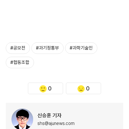
#공모전
#과기정통부
#과학기술인
#협동조합
0
0
신승훈 기자
shs@ajunews.com