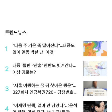
트렌드뉴스
"다음 주 기온 뚝 떨어진다"…태풍도
1
없이 열돔 박살 낸 '이것'
태풍 '돌핀'·'찬홈' 한반도 빗겨간다…
2
예상 경로는?
"서울 여행하는 꿈 뒤 찾아온 행운"…
3
327회차 연금복권720+ 당첨번호조
회 주목
"이재명 탄핵, 얼마 안 남았다"...'윤석
4