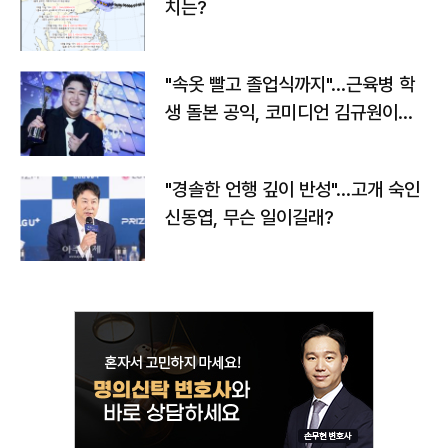
치는?
"속옷 빨고 졸업식까지"…근육병 학
생 돌본 공익, 코미디언 김규원이었
다
"경솔한 언행 깊이 반성"…고개 숙인
신동엽, 무슨 일이길래?