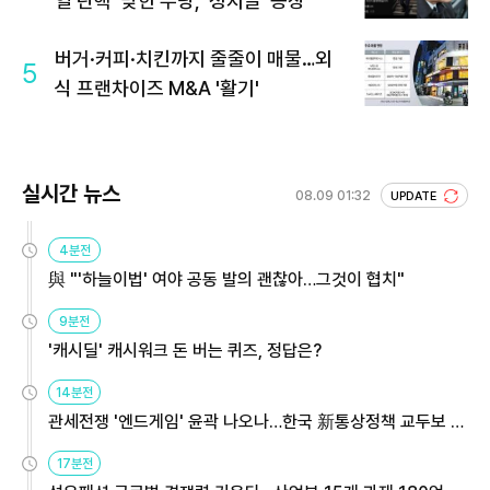
열 탄핵' 맞힌 무당, '성지글' 등장
버거·커피·치킨까지 줄줄이 매물…외
5
식 프랜차이즈 M&A '활기'
실시간 뉴스
08.09 01:32
UPDATE
4분전
與 "'하늘이법' 여야 공동 발의 괜찮아…그것이 협치"
9분전
'캐시딜' 캐시워크 돈 버는 퀴즈, 정답은?
14분전
관세전쟁 '엔드게임' 윤곽 나오나…한국 新통상정책 교두보 활
용해야
17분전