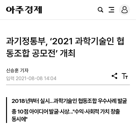
로
아
그
검
전
주
인
색
체
경
메
제
뉴
과기정통부, ‘2021 과학기술인 협
동조합 공모전’ 개최
신승훈 기자
공
텍
입력 2021-08-08 14:04
유
스
트
크
기
2018년부터 실시...과학기술인 협동조합 우수사례 발굴
총 10점 아이디어 발굴·시상..."수익·사회적 가치 창출
동시에"