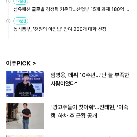
17분전
섬유패션 글로벌 경쟁력 키운다…산업부 15개 과제 180억 지
원
18분전
농식품부, '천원의 아침밥' 참여 200개 대학 선정
아주PICK >
임영웅, 데뷔 10주년…"난 늘 부족한
사람이었다"
"광고주들이 찾아줘"…진태현, '이숙
캠' 하차 후 근황 공개