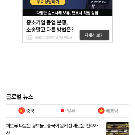
글로벌 뉴스
중국
일본
베트남
희토류 다음은 광모듈…중국이 움켜쥔 새로운 전략자
산