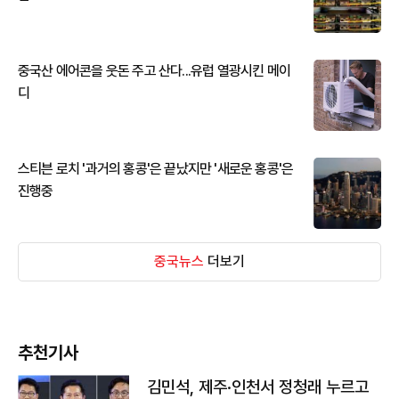
중국산 에어콘을 웃돈 주고 산다...유럽 열광시킨 메이
디
스티븐 로치 '과거의 홍콩'은 끝났지만 '새로운 홍콩'은
진행중
중국뉴스
더보기
추천기사
김민석, 제주·인천서 정청래 누르고