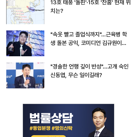
13호 태풍 '돌핀'·15호 '찬홈' 현재 위
치는?
"속옷 빨고 졸업식까지"…근육병 학
생 돌본 공익, 코미디언 김규원이었
다
"경솔한 언행 깊이 반성"…고개 숙인
신동엽, 무슨 일이길래?