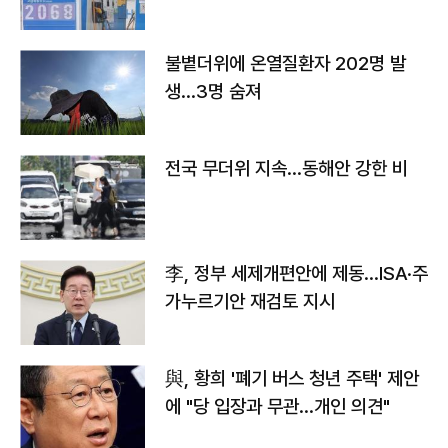
불볕더위에 온열질환자 202명 발
생…3명 숨져
전국 무더위 지속…동해안 강한 비
李, 정부 세제개편안에 제동…ISA·주
가누르기안 재검토 지시
與, 황희 '폐기 버스 청년 주택' 제안
에 "당 입장과 무관…개인 의견"