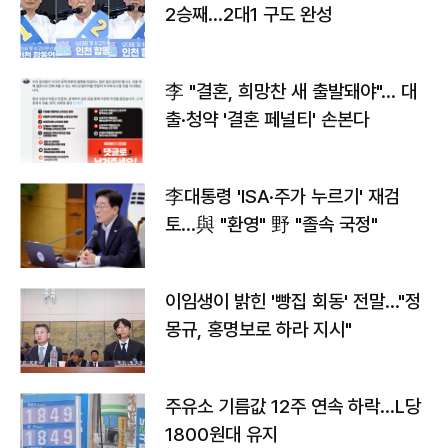
2승째…2대1 구도 완성
李 "결혼, 희망찬 새 출발돼야"… 대
출·청약 '결혼 페널티' 손본다
李대통령 'ISA·주가 누르기' 재검
토…與 "환영" 野 "졸속 국정"
이임생이 밝힌 '빵집 회동' 전말…"정
몽규, 홍명보로 하라 지시"
주유소 기름값 12주 연속 하락…L당
1800원대 유지