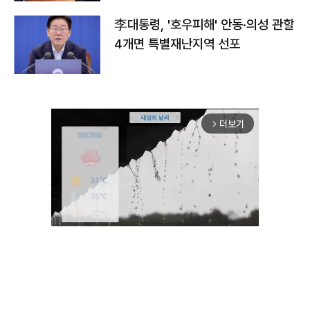
李대통령, '호우피해' 안동·의성 관할
4개면 특별재난지역 선포
더보기
arrow_forward_ios
Unmute