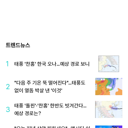
트렌드뉴스
1
태풍 '찬홈' 한국 오나…예상 경로 보니
"다음 주 기온 뚝 떨어진다"…태풍도
2
없이 열돔 박살 낸 '이것'
태풍 '돌핀'·'찬홈' 한반도 빗겨간다…
3
예상 경로는?