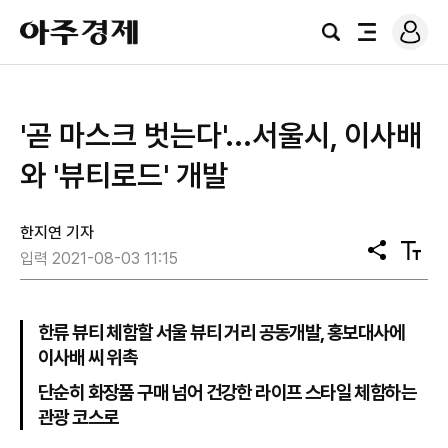
로
아
그
검
전
주
인
색
체
경
메
제
뉴
'곧 마스크 벗는다'...서울시, 이사배
와 '뷰티로드' 개발
한지연 기자
공
텍
입력 2021-08-03 11:15
유
스
트
크
기
한류 뷰티 체함할 서울 뷰티 거리 공동개발, 홍보대사에
이사배 씨 위촉
단순히 화장품 구매 넘어 건강한 라이프 스타일 체함하는
관광 코스로