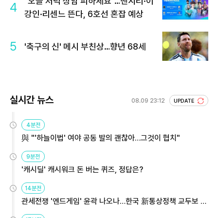
"오늘 저녁 상암 피하세요"…맨시티·이
4
강인·리센느 뜬다, 6호선 혼잡 예상
5
'축구의 신' 메시 부친상…향년 68세
실시간 뉴스
08.09 23:12
UPDATE
4분전
與 "'하늘이법' 여야 공동 발의 괜찮아…그것이 협치"
9분전
'캐시딜' 캐시워크 돈 버는 퀴즈, 정답은?
14분전
관세전쟁 '엔드게임' 윤곽 나오나…한국 新통상정책 교두보 활
용해야