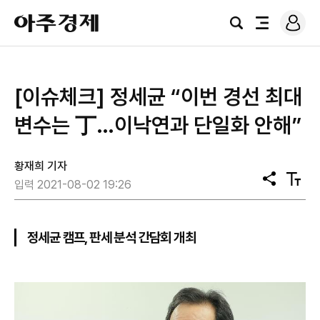
로
아
그
검
전
주
인
색
체
경
메
제
뉴
[이슈체크] ​정세균 “이번 경선 최대
변수는 丁…이낙연과 단일화 안해”
황재희 기자
공
텍
입력 2021-08-02 19:26
유
스
트
크
기
정세균 캠프, 판세 분석 간담회 개최