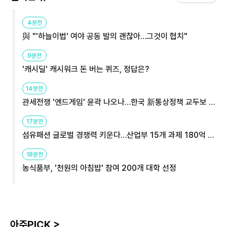
4분전
與 "'하늘이법' 여야 공동 발의 괜찮아…그것이 협치"
9분전
'캐시딜' 캐시워크 돈 버는 퀴즈, 정답은?
14분전
관세전쟁 '엔드게임' 윤곽 나오나…한국 新통상정책 교두보 활
용해야
17분전
섬유패션 글로벌 경쟁력 키운다…산업부 15개 과제 180억 지
원
18분전
농식품부, '천원의 아침밥' 참여 200개 대학 선정
아주PICK >