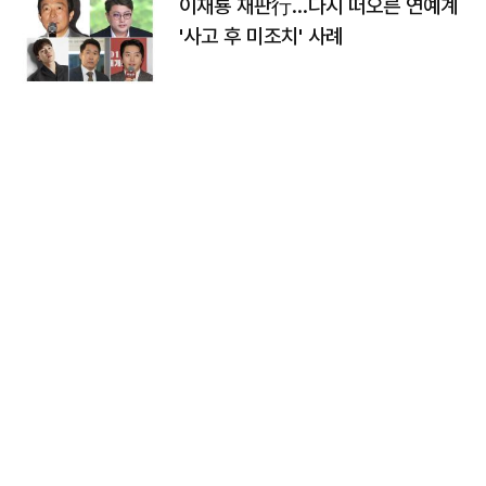
이재룡 재판行…다시 떠오른 연예계
'사고 후 미조치' 사례