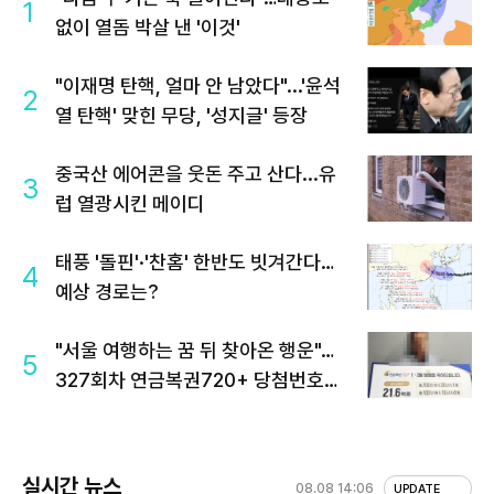
1
없이 열돔 박살 낸 '이것'
"이재명 탄핵, 얼마 안 남았다"...'윤석
2
열 탄핵' 맞힌 무당, '성지글' 등장
중국산 에어콘을 웃돈 주고 산다...유
3
럽 열광시킨 메이디
태풍 '돌핀'·'찬홈' 한반도 빗겨간다…
4
예상 경로는?
"서울 여행하는 꿈 뒤 찾아온 행운"…
5
327회차 연금복권720+ 당첨번호조
회 주목
실시간 뉴스
08.08 14:06
UPDATE