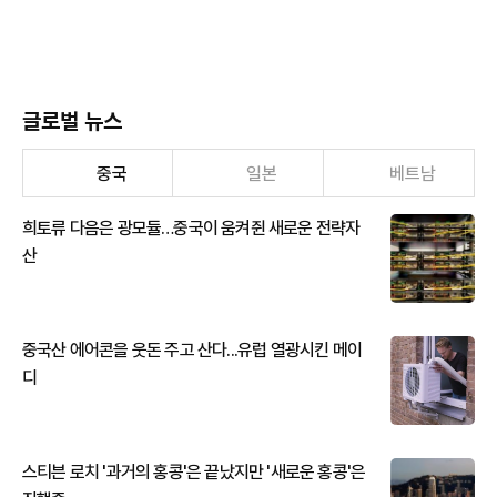
글로벌 뉴스
중국
일본
베트남
희토류 다음은 광모듈…중국이 움켜쥔 새로운 전략자
산
중국산 에어콘을 웃돈 주고 산다...유럽 열광시킨 메이
디
스티븐 로치 '과거의 홍콩'은 끝났지만 '새로운 홍콩'은