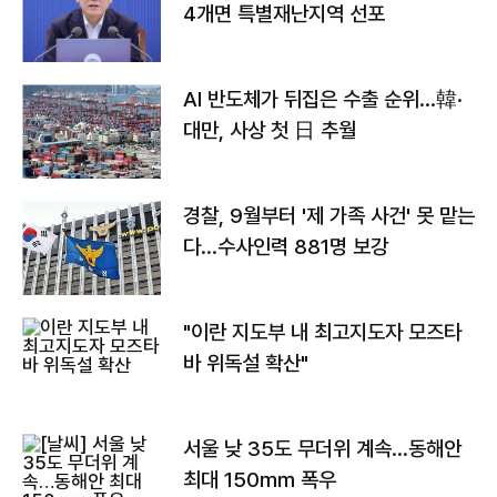
4개면 특별재난지역 선포
AI 반도체가 뒤집은 수출 순위…韓·
대만, 사상 첫 日 추월
경찰, 9월부터 '제 가족 사건' 못 맡는
다…수사인력 881명 보강
"이란 지도부 내 최고지도자 모즈타
바 위독설 확산"
서울 낮 35도 무더위 계속…동해안
최대 150㎜ 폭우