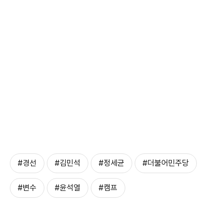
#경선
#김민석
#정세균
#더불어민주당
#변수
#윤석열
#캠프