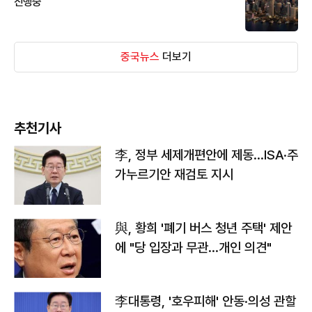
진행중
중국뉴스
더보기
추천기사
李, 정부 세제개편안에 제동…ISA·주
가누르기안 재검토 지시
與, 황희 '폐기 버스 청년 주택' 제안
에 "당 입장과 무관…개인 의견"
李대통령, '호우피해' 안동·의성 관할