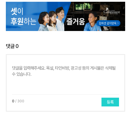
댓글
0
0
/ 300
등록