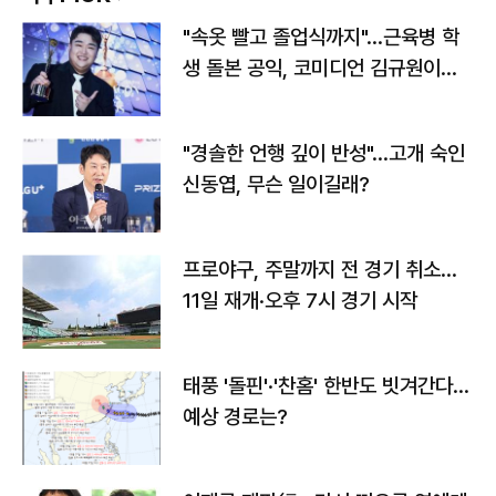
"속옷 빨고 졸업식까지"…근육병 학
생 돌본 공익, 코미디언 김규원이었
다
"경솔한 언행 깊이 반성"…고개 숙인
신동엽, 무슨 일이길래?
프로야구, 주말까지 전 경기 취소…
11일 재개·오후 7시 경기 시작
태풍 '돌핀'·'찬홈' 한반도 빗겨간다…
예상 경로는?