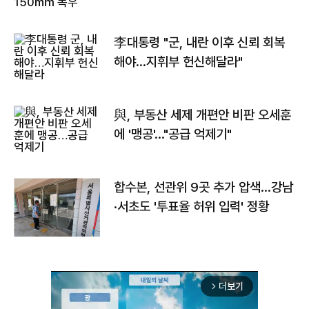
李대통령 "군, 내란 이후 신뢰 회복
해야…지휘부 헌신해달라"
與, 부동산 세제 개편안 비판 오세훈
에 '맹공'…"공급 억제기"
합수본, 선관위 9곳 추가 압색…강남
·서초도 '투표율 허위 입력' 정황
더보기
arrow_forward_ios