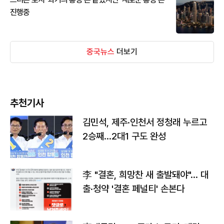
진행중
중국뉴스
더보기
추천기사
김민석, 제주·인천서 정청래 누르고
2승째…2대1 구도 완성
李 "결혼, 희망찬 새 출발돼야"… 대
출·청약 '결혼 페널티' 손본다