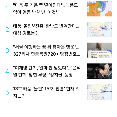
"다음 주 기온 뚝 떨어진다"…태풍도
1
없이 열돔 박살 낸 '이것'
태풍 '돌핀'·'찬홈' 한반도 빗겨간다…
2
예상 경로는?
"서울 여행하는 꿈 뒤 찾아온 행운"…
3
327회차 연금복권720+ 당첨번호조
회 주목
"이재명 탄핵, 얼마 안 남았다"...'윤석
4
열 탄핵' 맞힌 무당, '성지글' 등장
13호 태풍 '돌핀'·15호 '찬홈' 현재 위
5
치는?