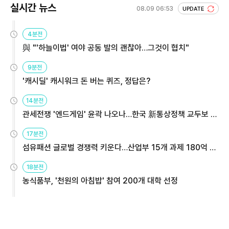
실시간 뉴스
08.09 06:53
UPDATE
4분전
與 "'하늘이법' 여야 공동 발의 괜찮아…그것이 협치"
9분전
'캐시딜' 캐시워크 돈 버는 퀴즈, 정답은?
14분전
관세전쟁 '엔드게임' 윤곽 나오나…한국 新통상정책 교두보 활
용해야
17분전
섬유패션 글로벌 경쟁력 키운다…산업부 15개 과제 180억 지
원
18분전
농식품부, '천원의 아침밥' 참여 200개 대학 선정