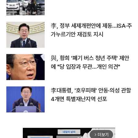
李, 정부 세제개편안에 제동…ISA·주
가누르기안 재검토 지시
與, 황희 '폐기 버스 청년 주택' 제안
에 "당 입장과 무관…개인 의견"
李대통령, '호우피해' 안동·의성 관할
4개면 특별재난지역 선포
더보기
arrow_forward_ios