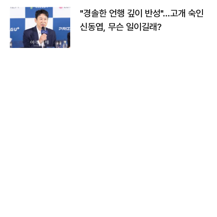
"경솔한 언행 깊이 반성"…고개 숙인
신동엽, 무슨 일이길래?