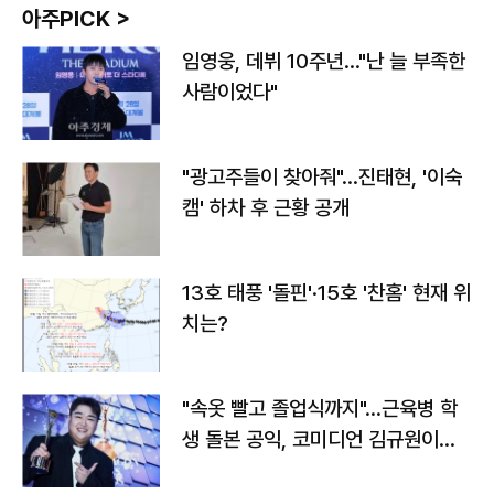
아주PICK >
임영웅, 데뷔 10주년…"난 늘 부족한
사람이었다"
"광고주들이 찾아줘"…진태현, '이숙
캠' 하차 후 근황 공개
13호 태풍 '돌핀'·15호 '찬홈' 현재 위
치는?
"속옷 빨고 졸업식까지"…근육병 학
생 돌본 공익, 코미디언 김규원이었
다