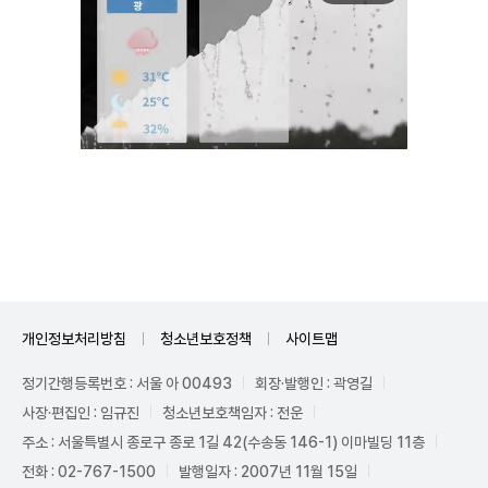
Unmute
개인정보처리방침
청소년보호정책
사이트맵
정기간행등록번호 : 서울 아 00493
회장·발행인 : 곽영길
사장·편집인 : 임규진
청소년보호책임자 : 전운
주소 : 서울특별시 종로구 종로 1길 42(수송동 146-1) 이마빌딩 11층
전화 : 02-767-1500
발행일자 : 2007년 11월 15일