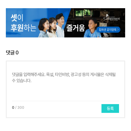
댓글
0
0
/ 300
등록