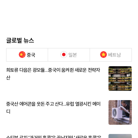
글로벌 뉴스
중국
일본
베트남
희토류 다음은 광모듈…중국이 움켜쥔 새로운 전략자
산
중국산 에어콘을 웃돈 주고 산다...유럽 열광시킨 메이
디
스티븐 로치 '과거의 홍콩'은 끝났지만 '새로운 홍콩'은