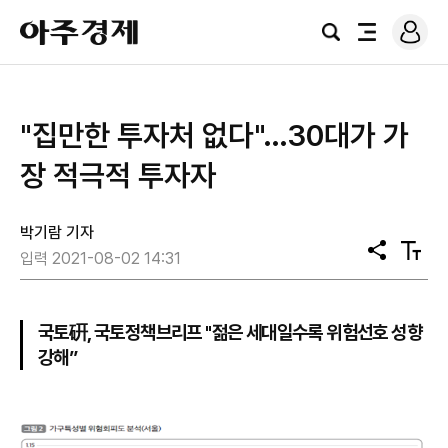
로
아
그
검
전
주
인
색
체
경
메
제
뉴
"집만한 투자처 없다"…30대가 가
장 적극적 투자자
박기람 기자
공
텍
입력 2021-08-02 14:31
유
스
트
크
기
국토硏, 국토정책브리프 "젊은 세대일수록 위험선호 성향
강해”