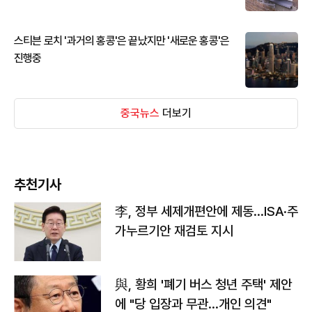
스티븐 로치 '과거의 홍콩'은 끝났지만 '새로운 홍콩'은
진행중
중국뉴스
더보기
추천기사
李, 정부 세제개편안에 제동…ISA·주
가누르기안 재검토 지시
與, 황희 '폐기 버스 청년 주택' 제안
에 "당 입장과 무관…개인 의견"