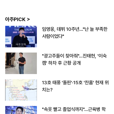
아주PICK >
임영웅, 데뷔 10주년…"난 늘 부족한
사람이었다"
"광고주들이 찾아줘"…진태현, '이숙
캠' 하차 후 근황 공개
13호 태풍 '돌핀'·15호 '찬홈' 현재 위
치는?
"속옷 빨고 졸업식까지"…근육병 학