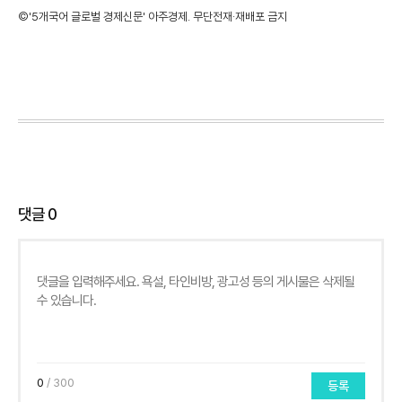
©'5개국어 글로벌 경제신문' 아주경제. 무단전재·재배포 금지
댓글
0
0
/ 300
등록