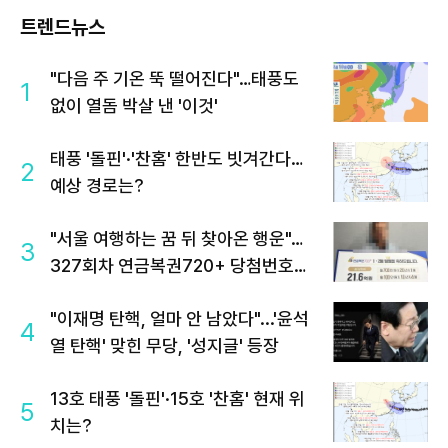
트렌드뉴스
"다음 주 기온 뚝 떨어진다"…태풍도
1
없이 열돔 박살 낸 '이것'
태풍 '돌핀'·'찬홈' 한반도 빗겨간다…
2
예상 경로는?
"서울 여행하는 꿈 뒤 찾아온 행운"…
3
327회차 연금복권720+ 당첨번호조
회 주목
"이재명 탄핵, 얼마 안 남았다"...'윤석
4
열 탄핵' 맞힌 무당, '성지글' 등장
13호 태풍 '돌핀'·15호 '찬홈' 현재 위
5
치는?