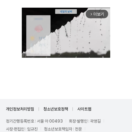
더보기
arrow_forward_ios
Mute
개인정보처리방침
청소년보호정책
사이트맵
정기간행등록번호 : 서울 아 00493
회장·발행인 : 곽영길
사장·편집인 : 임규진
청소년보호책임자 : 전운