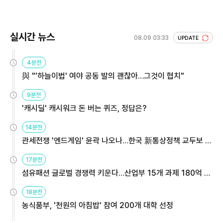
실시간 뉴스
08.09 03:33
UPDATE
4분전
與 "'하늘이법' 여야 공동 발의 괜찮아…그것이 협치"
9분전
'캐시딜' 캐시워크 돈 버는 퀴즈, 정답은?
14분전
관세전쟁 '엔드게임' 윤곽 나오나…한국 新통상정책 교두보 활
용해야
17분전
섬유패션 글로벌 경쟁력 키운다…산업부 15개 과제 180억 지
원
18분전
농식품부, '천원의 아침밥' 참여 200개 대학 선정