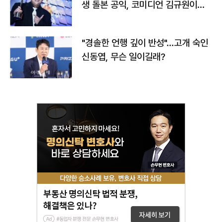
생 돌본 공익, 코미디언 김규원이었
다
"경솔한 언행 깊이 반성"…고개 숙인
신동엽, 무슨 일이길래?