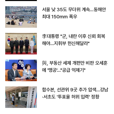
서울 낮 35도 무더위 계속…동해안
최대 150㎜ 폭우
李대통령 "군, 내란 이후 신뢰 회복
해야…지휘부 헌신해달라"
與, 부동산 세제 개편안 비판 오세훈
에 '맹공'…"공급 억제기"
합수본, 선관위 9곳 추가 압색…강남
·서초도 '투표율 허위 입력' 정황