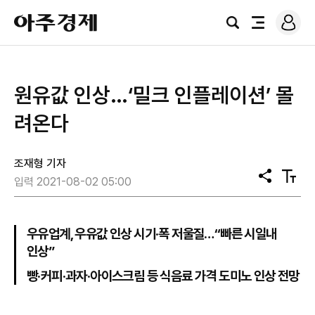
로
아
그
검
전
주
인
색
체
경
메
제
뉴
원유값 인상…‘밀크 인플레이션’ 몰
려온다
조재형 기자
공
텍
입력 2021-08-02 05:00
유
스
트
크
기
우유업계, 우유값 인상 시기·폭 저울질…“빠른 시일내
인상”
빵·커피·과자·아이스크림 등 식음료 가격 도미노 인상 전망