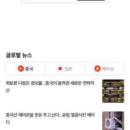
글로벌 뉴스
중국
일본
베트남
희토류 다음은 광모듈…중국이 움켜쥔 새로운 전략자
산
중국산 에어콘을 웃돈 주고 산다...유럽 열광시킨 메이
디