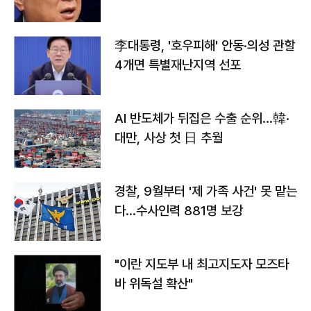
李대통령, '호우피해' 안동·의성 관할
4개면 특별재난지역 선포
AI 반도체가 뒤집은 수출 순위…韓·
대만, 사상 첫 日 추월
경찰, 9월부터 '제 가족 사건' 못 맡는
다…수사인력 881명 보강
"이란 지도부 내 최고지도자 모즈타
바 위독설 확산"