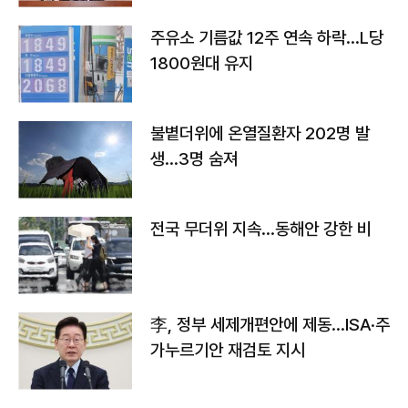
주유소 기름값 12주 연속 하락…L당
1800원대 유지
불볕더위에 온열질환자 202명 발
생…3명 숨져
전국 무더위 지속…동해안 강한 비
李, 정부 세제개편안에 제동…ISA·주
가누르기안 재검토 지시