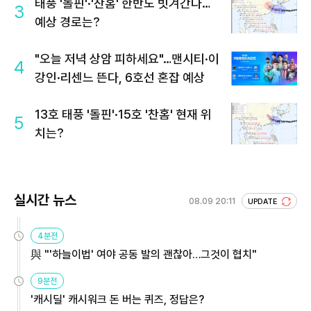
태풍 '돌핀'·'찬홈' 한반도 빗겨간다…
3
예상 경로는?
"오늘 저녁 상암 피하세요"…맨시티·이
4
강인·리센느 뜬다, 6호선 혼잡 예상
13호 태풍 '돌핀'·15호 '찬홈' 현재 위
5
치는?
실시간 뉴스
08.09 20:11
UPDATE
4분전
與 "'하늘이법' 여야 공동 발의 괜찮아…그것이 협치"
9분전
'캐시딜' 캐시워크 돈 버는 퀴즈, 정답은?