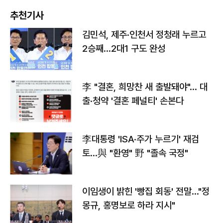
추천기사
김민석, 제주·인천서 정청래 누르고
2승째…2대1 구도 완성
李 "결혼, 희망찬 새 출발돼야"… 대
출·청약 '결혼 페널티' 손본다
李대통령 'ISA·주가 누르기' 재검
토…與 "환영" 野 "졸속 국정"
이임생이 밝힌 '빵집 회동' 전말…"정
몽규, 홍명보로 하라 지시"