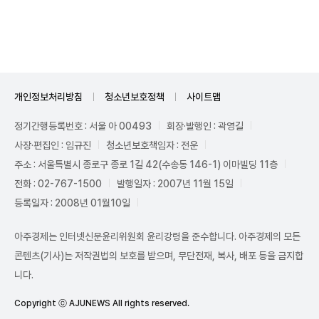
Unmute
개인정보처리방침
청소년보호정책
사이트맵
정기간행등록번호 : 서울 아 00493
회장·발행인 : 곽영길
사장·편집인 : 임규진
청소년보호책임자 : 전운
주소 : 서울특별시 종로구 종로 1길 42(수송동 146-1) 이마빌딩 11층
전화 : 02-767-1500
발행일자 : 2007년 11월 15일
등록일자 : 2008년 01월10일
아주경제는 인터넷신문윤리위원회 윤리강령을 준수합니다. 아주경제의 모든
콘텐츠(기사)는 저작권법의 보호를 받으며, 무단전재, 복사, 배포 등을 금지합
니다.
Copyright ⓒ AJUNEWS All rights reserved.