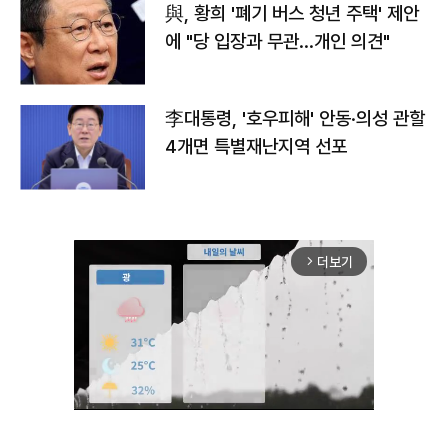
與, 황희 '폐기 버스 청년 주택' 제안
에 "당 입장과 무관…개인 의견"
李대통령, '호우피해' 안동·의성 관할
4개면 특별재난지역 선포
더보기
arrow_forward_ios