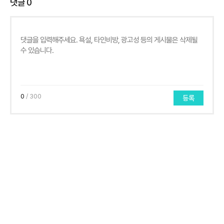
댓글
0
0
/ 300
등록