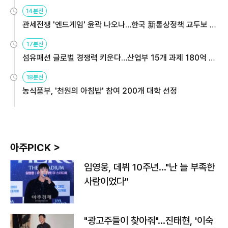
14분전
관세전쟁 '엔드게임' 윤곽 나오나…한국 新통상정책 교두보 활
용해야
17분전
섬유패션 글로벌 경쟁력 키운다…산업부 15개 과제 180억 지
원
18분전
농식품부, '천원의 아침밥' 참여 200개 대학 선정
아주PICK >
임영웅, 데뷔 10주년…"난 늘 부족한
사람이었다"
"광고주들이 찾아줘"…진태현, '이숙