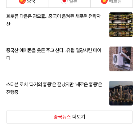
중국
일본
베트남
희토류 다음은 광모듈…중국이 움켜쥔 새로운 전략자
산
중국산 에어콘을 웃돈 주고 산다...유럽 열광시킨 메이
디
스티븐 로치 '과거의 홍콩'은 끝났지만 '새로운 홍콩'은
진행중
중국뉴스
더보기