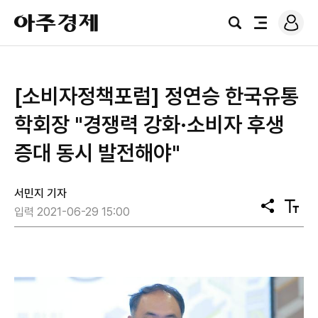
로
아
그
검
전
주
인
색
체
경
메
제
뉴
[소비자정책포럼] 정연승 한국유통
학회장 "경쟁력 강화·소비자 후생
증대 동시 발전해야"
서민지 기자
공
텍
입력 2021-06-29 15:00
유
스
트
크
기