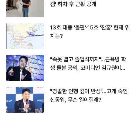
캠' 하차 후 근황 공개
13호 태풍 '돌핀'·15호 '찬홈' 현재 위
치는?
"속옷 빨고 졸업식까지"…근육병 학
생 돌본 공익, 코미디언 김규원이었
다
"경솔한 언행 깊이 반성"…고개 숙인
신동엽, 무슨 일이길래?