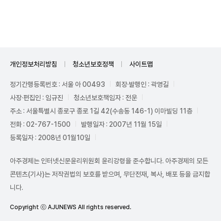
Unmute
개인정보처리방침
청소년보호정책
사이트맵
정기간행등록번호 : 서울 아 00493
회장·발행인 : 곽영길
사장·편집인 : 임규진
청소년보호책임자 : 전운
주소 : 서울특별시 종로구 종로 1길 42(수송동 146-1) 이마빌딩 11층
전화 : 02-767-1500
발행일자 : 2007년 11월 15일
등록일자 : 2008년 01월10일
아주경제는 인터넷신문윤리위원회 윤리강령을 준수합니다. 아주경제의 모든
콘텐츠(기사)는 저작권법의 보호를 받으며, 무단전재, 복사, 배포 등을 금지합
니다.
Copyright ⓒ AJUNEWS All rights reserved.