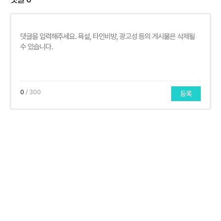
0
/ 300
등록