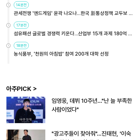
14분전
관세전쟁 '엔드게임' 윤곽 나오나…한국 新통상정책 교두보 활
용해야
17분전
섬유패션 글로벌 경쟁력 키운다…산업부 15개 과제 180억 지
원
18분전
농식품부, '천원의 아침밥' 참여 200개 대학 선정
아주PICK >
임영웅, 데뷔 10주년…"난 늘 부족한
사람이었다"
"광고주들이 찾아줘"…진태현, '이숙