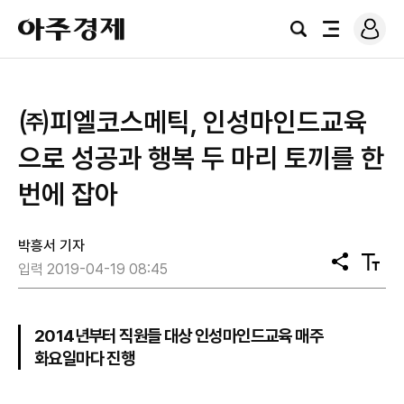
로
아
그
검
전
주
인
색
체
경
메
제
뉴
㈜피엘코스메틱, 인성마인드교육
으로 성공과 행복 두 마리 토끼를 한
번에 잡아
박흥서 기자
공
텍
입력 2019-04-19 08:45
유
스
트
크
기
2014년부터 직원들 대상 인성마인드교육 매주
화요일마다 진행