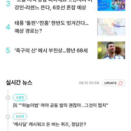
3
강인·리센느 뜬다, 6호선 혼잡 예상
태풍 '돌핀'·'찬홈' 한반도 빗겨간다…
4
예상 경로는?
5
'축구의 신' 메시 부친상…향년 68세
실시간 뉴스
08.10 00:58
UPDATE
4분전
與 "'하늘이법' 여야 공동 발의 괜찮아…그것이 협치"
9분전
'캐시딜' 캐시워크 돈 버는 퀴즈, 정답은?