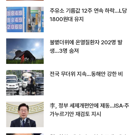
주유소 기름값 12주 연속 하락…L당
1800원대 유지
불볕더위에 온열질환자 202명 발
생…3명 숨져
전국 무더위 지속…동해안 강한 비
李, 정부 세제개편안에 제동…ISA·주
가누르기안 재검토 지시