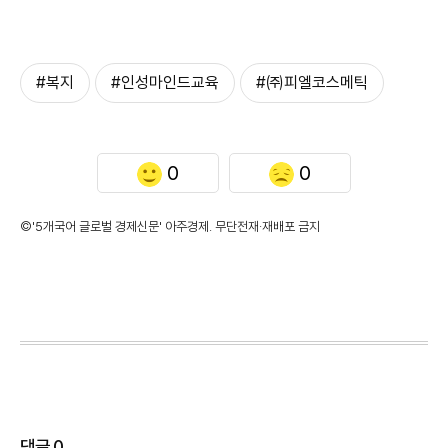
#복지
#인성마인드교육
#㈜피엘코스메틱
0
0
©'5개국어 글로벌 경제신문' 아주경제. 무단전재·재배포 금지
댓글
0