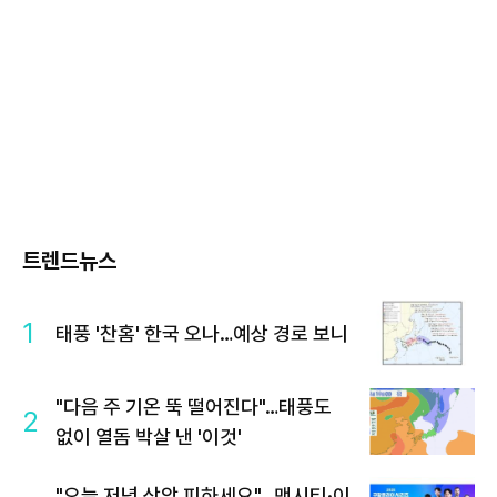
트렌드뉴스
1
태풍 '찬홈' 한국 오나…예상 경로 보니
"다음 주 기온 뚝 떨어진다"…태풍도
2
없이 열돔 박살 낸 '이것'
"오늘 저녁 상암 피하세요"…맨시티·이