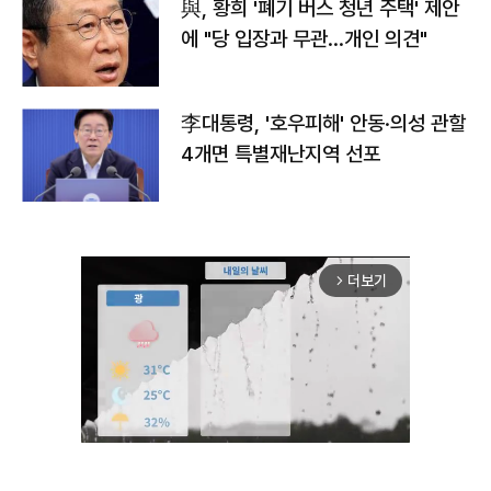
與, 황희 '폐기 버스 청년 주택' 제안
에 "당 입장과 무관…개인 의견"
李대통령, '호우피해' 안동·의성 관할
4개면 특별재난지역 선포
더보기
arrow_forward_ios