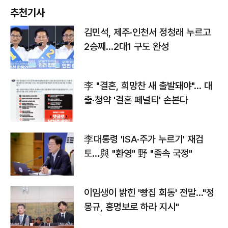
추천기사
김민석, 제주·인천서 정청래 누르고
2승째…2대1 구도 완성
李 "결혼, 희망찬 새 출발돼야"… 대
출·청약 '결혼 페널티' 손본다
李대통령 'ISA·주가 누르기' 재검
토…與 "환영" 野 "졸속 국정"
이임생이 밝힌 '빵집 회동' 전말…"정
몽규, 홍명보로 하라 지시"