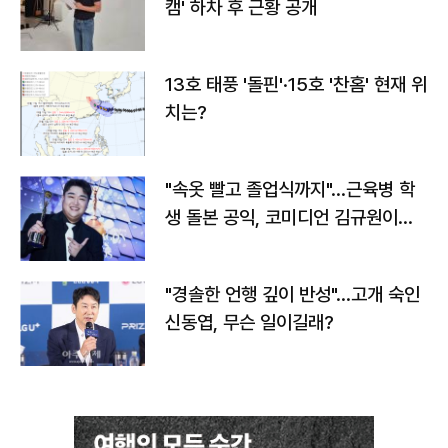
캠' 하차 후 근황 공개
13호 태풍 '돌핀'·15호 '찬홈' 현재 위
치는?
"속옷 빨고 졸업식까지"…근육병 학
생 돌본 공익, 코미디언 김규원이었
다
"경솔한 언행 깊이 반성"…고개 숙인
신동엽, 무슨 일이길래?