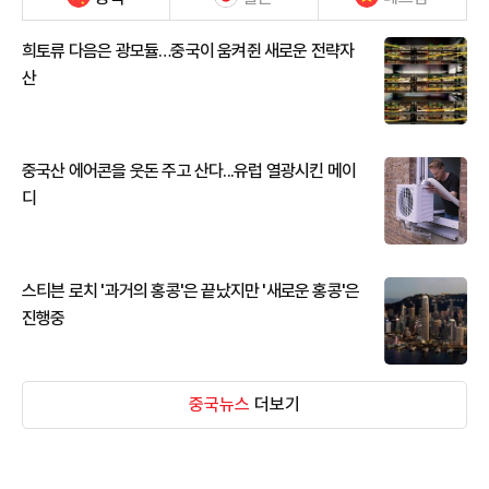
희토류 다음은 광모듈…중국이 움켜쥔 새로운 전략자
산
중국산 에어콘을 웃돈 주고 산다...유럽 열광시킨 메이
디
스티븐 로치 '과거의 홍콩'은 끝났지만 '새로운 홍콩'은
진행중
중국뉴스
더보기