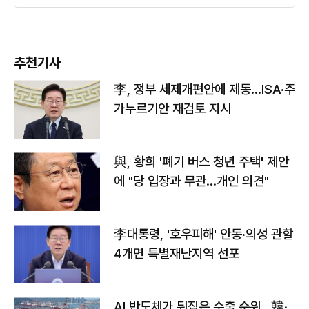
추천기사
李, 정부 세제개편안에 제동…ISA·주
가누르기안 재검토 지시
與, 황희 '폐기 버스 청년 주택' 제안
에 "당 입장과 무관…개인 의견"
李대통령, '호우피해' 안동·의성 관할
4개면 특별재난지역 선포
AI 반도체가 뒤집은 수출 순위…韓·