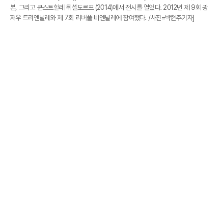
본, 그리고 쿤스트할레 뒤셀도르프 (2014)에서 전시를 열었다. 2012년 제 9회 광
저우 트리엔날레와 제 7회 리버풀 비엔날레에 참여했다. /사진=박현주기자]