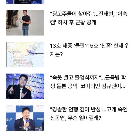
"광고주들이 찾아줘"…진태현, '이숙
캠' 하차 후 근황 공개
13호 태풍 '돌핀'·15호 '찬홈' 현재 위
치는?
"속옷 빨고 졸업식까지"…근육병 학
생 돌본 공익, 코미디언 김규원이었
다
"경솔한 언행 깊이 반성"…고개 숙인
신동엽, 무슨 일이길래?