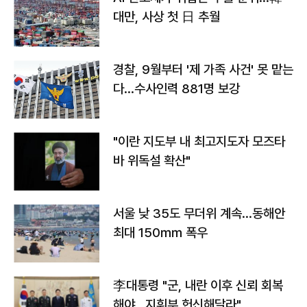
대만, 사상 첫 日 추월
경찰, 9월부터 '제 가족 사건' 못 맡는
다…수사인력 881명 보강
"이란 지도부 내 최고지도자 모즈타
바 위독설 확산"
서울 낮 35도 무더위 계속…동해안
최대 150㎜ 폭우
李대통령 "군, 내란 이후 신뢰 회복
해야…지휘부 헌신해달라"