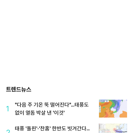
트렌드뉴스
"다음 주 기온 뚝 떨어진다"…태풍도
1
없이 열돔 박살 낸 '이것'
태풍 '돌핀'·'찬홈' 한반도 빗겨간다…
2