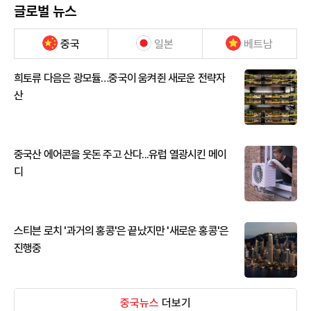
글로벌 뉴스
중국
일본
베트남
희토류 다음은 광모듈…중국이 움켜쥔 새로운 전략자
산
중국산 에어콘을 웃돈 주고 산다...유럽 열광시킨 메이
디
스티븐 로치 '과거의 홍콩'은 끝났지만 '새로운 홍콩'은
진행중
중국뉴스
더보기