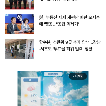
與, 부동산 세제 개편안 비판 오세훈
에 '맹공'…"공급 억제기"
합수본, 선관위 9곳 추가 압색…강남
·서초도 '투표율 허위 입력' 정황
더보기
arrow_forward_ios