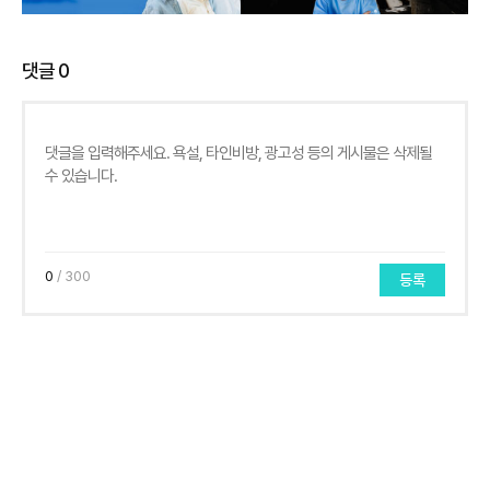
댓글
0
0
/ 300
등록