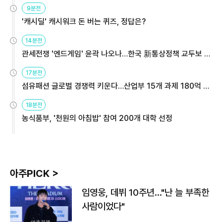
9분전
'캐시딜' 캐시워크 돈 버는 퀴즈, 정답은?
14분전
관세전쟁 '엔드게임' 윤곽 나오나…한국 新통상정책 교두보 활
용해야
17분전
섬유패션 글로벌 경쟁력 키운다…산업부 15개 과제 180억 지
원
18분전
농식품부, '천원의 아침밥' 참여 200개 대학 선정
아주PICK >
임영웅, 데뷔 10주년…"난 늘 부족한
사람이었다"