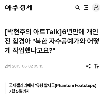
로
아
그
검
전
주
인
색
체
경
메
제
뉴
[박현주의 아트Talk]6년만에 개인
전 함경아 "북한 자수공예가와 어떻
게 작업했냐고요?"
입력 2015-06-02 09:19
공
텍
유
스
트
크
기
국제갤러리에서 '유령 발자국(Phantom Footsteps)'
7월 5일까지