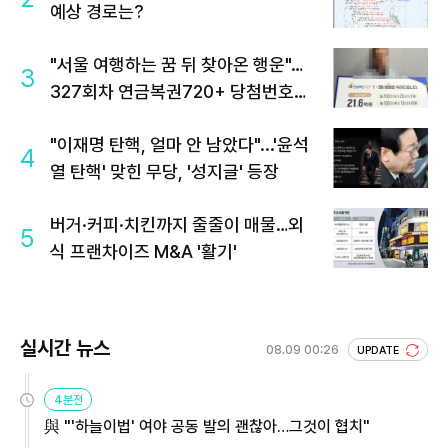
예상 경로는?
"서울 여행하는 꿈 뒤 찾아온 행운"…
3
327회차 연금복권720+ 당첨번호조
회 주목
"이재명 탄핵, 얼마 안 남았다"...'윤석
4
열 탄핵' 맞힌 무당, '성지글' 등장
버거·커피·치킨까지 줄줄이 매물…외
5
식 프랜차이즈 M&A '활기'
실시간 뉴스
08.09 00:26
UPDATE
4분전
與 "'하늘이법' 여야 공동 발의 괜찮아…그것이 협치"