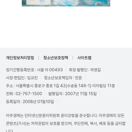
Unmute
개인정보처리방침
청소년보호정책
사이트맵
정기간행등록번호 : 서울 아 00493
회장·발행인 : 곽영길
사장·편집인 : 임규진
청소년보호책임자 : 전운
주소 : 서울특별시 종로구 종로 1길 42(수송동 146-1) 이마빌딩 11층
전화 : 02-767-1500
발행일자 : 2007년 11월 15일
등록일자 : 2008년 01월10일
아주경제는 인터넷신문윤리위원회 윤리강령을 준수합니다. 아주경제의 모든
콘텐츠(기사)는 저작권법의 보호를 받으며, 무단전재, 복사, 배포 등을 금지합
니다.