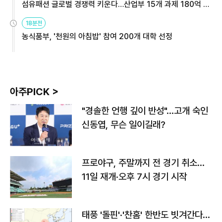
섬유패션 글로벌 경쟁력 키운다…산업부 15개 과제 180억 지
원
18분전
농식품부, '천원의 아침밥' 참여 200개 대학 선정
아주PICK >
"경솔한 언행 깊이 반성"…고개 숙인
신동엽, 무슨 일이길래?
프로야구, 주말까지 전 경기 취소…
11일 재개·오후 7시 경기 시작
태풍 '돌핀'·'찬홈' 한반도 빗겨간다…