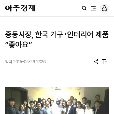
로
아
그
검
전
주
인
색
체
경
메
제
뉴
중동시장, 한국 가구･인테리어 제품
“좋아요”
입력 2015-05-26 17:26
공
텍
유
스
트
크
기