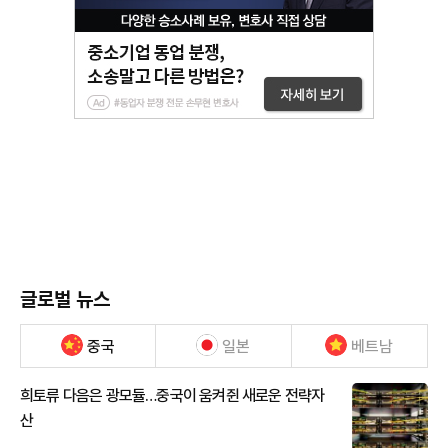
글로벌 뉴스
중국
일본
베트남
희토류 다음은 광모듈…중국이 움켜쥔 새로운 전략자
산