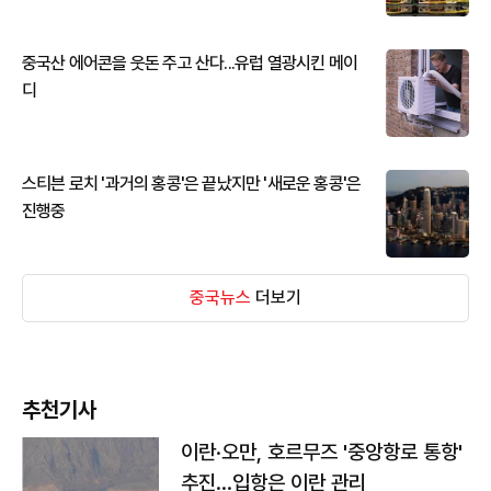
중국산 에어콘을 웃돈 주고 산다...유럽 열광시킨 메이
디
스티븐 로치 '과거의 홍콩'은 끝났지만 '새로운 홍콩'은
진행중
중국뉴스
더보기
추천기사
이란·오만, 호르무즈 '중앙항로 통항'
추진…입항은 이란 관리