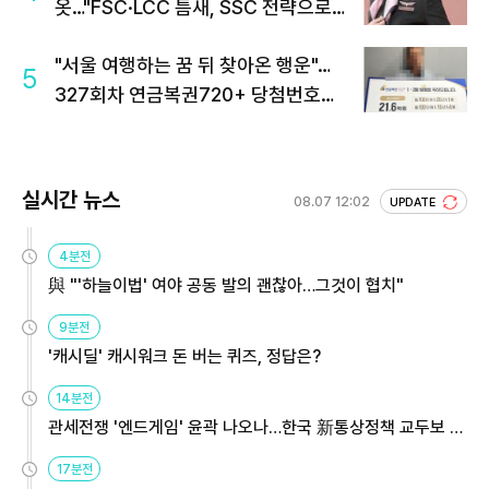
옷…"FSC·LCC 틈새, SSC 전략으로
공략"
"서울 여행하는 꿈 뒤 찾아온 행운"…
5
327회차 연금복권720+ 당첨번호조
회 주목
실시간 뉴스
08.07 12:02
UPDATE
4분전
與 "'하늘이법' 여야 공동 발의 괜찮아…그것이 협치"
9분전
'캐시딜' 캐시워크 돈 버는 퀴즈, 정답은?
14분전
관세전쟁 '엔드게임' 윤곽 나오나…한국 新통상정책 교두보 활
용해야
17분전