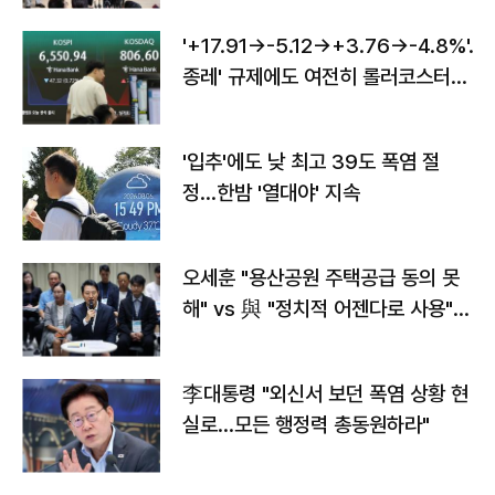
'+17.91→-5.12→+3.76→-4.8%'…'
종레' 규제에도 여전히 롤러코스터
타는 코스피
'입추'에도 낮 최고 39도 폭염 절
정…한밤 '열대야' 지속
오세훈 "용산공원 주택공급 동의 못
해" vs 與 "정치적 어젠다로 사용"
맞불
李대통령 "외신서 보던 폭염 상황 현
실로…모든 행정력 총동원하라"