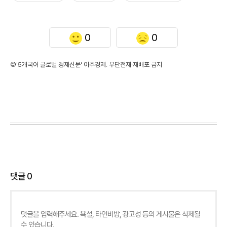
0
0
©'5개국어 글로벌 경제신문' 아주경제. 무단전재·재배포 금지
댓글
0