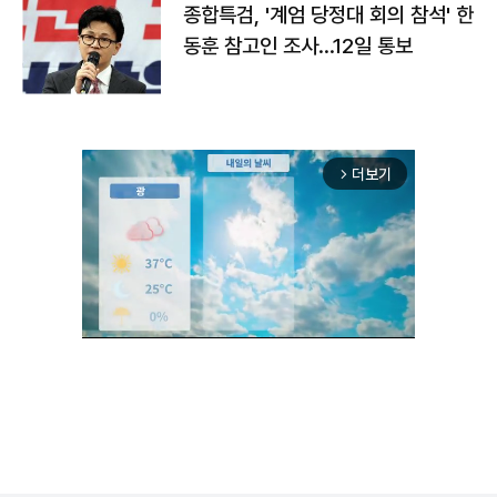
종합특검, '계엄 당정대 회의 참석' 한
동훈 참고인 조사...12일 통보
더보기
arrow_forward_ios
Unmute