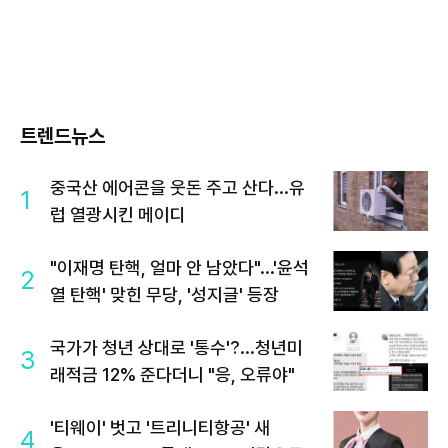
트렌드뉴스
중국산 에어콘을 웃돈 주고 산다...유
1
럽 열광시킨 메이디
"이재명 탄핵, 얼마 안 남았다"...'윤석
2
열 탄핵' 맞힌 무당, '성지글' 등장
국가가 청년 상대로 '통수'?...청년미
3
래적금 12% 준다더니 "응, 오류야"
'티웨이' 벗고 '트리니티항공' 새
4