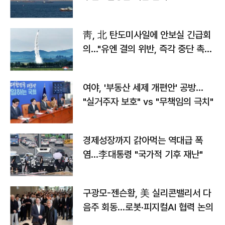
靑, 北 탄도미사일에 안보실 긴급회
의…"유엔 결의 위반, 즉각 중단 촉
구"
여야, '부동산 세제 개편안' 공방…
"실거주자 보호" vs "무책임의 극치"
경제성장까지 갉아먹는 역대급 폭
염…李대통령 "국가적 기후 재난"
구광모-젠슨황, 美 실리콘밸리서 다
음주 회동…로봇·피지컬AI 협력 논의