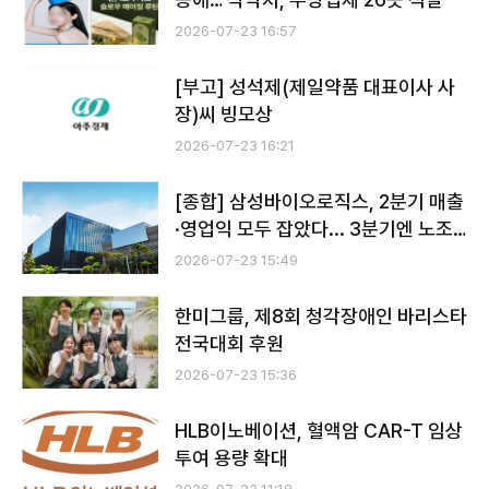
2026-07-23 16:57
[부고] 성석제(제일약품 대표이사 사
장)씨 빙모상
2026-07-23 16:21
[종합] 삼성바이오로직스, 2분기 매출
·영업익 모두 잡았다... 3분기엔 노조
파업이 변수
2026-07-23 15:49
한미그룹, 제8회 청각장애인 바리스타
전국대회 후원
2026-07-23 15:36
HLB이노베이션, 혈액암 CAR-T 임상
투여 용량 확대