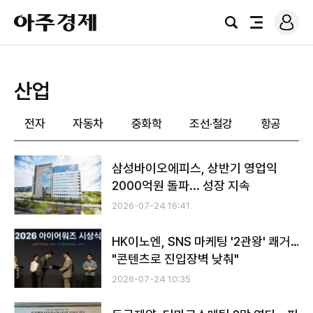
로
아
그
검
전
주
인
색
체
경
메
제
뉴
산업
전자
자동차
중화학
조선·철강
항공
삼성바이오에피스, 상반기 영업익
2000억원 돌파... 성장 지속
2026-07-24 16:41
HK이노엔, SNS 마케팅 '2관왕' 쾌거…
"콘텐츠로 진입장벽 낮춰"
2026-07-24 10:35