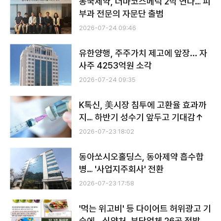
동국제약, 더마코스메틱 2막 연다… 피
부과 전문의 자문단 출범
2026-07-24 09:46
유한양행, 주주가치 제고에 앞장... 자
사주 4253억원 소각
2026-07-24 09:35
K톡신, 美시장 침투에 고환율 효과까
지… 하반기 성수기 앞두고 기대감↑
2026-07-23 18:02
동아쏘시오홀딩스, 동아제약 흡수합
병… '사업지주회사' 전환
2026-07-23 17:58
'먹는 위고비' 등 다이어트 허위광고 기
승에… 식약처, 부당업체 26곳 적발