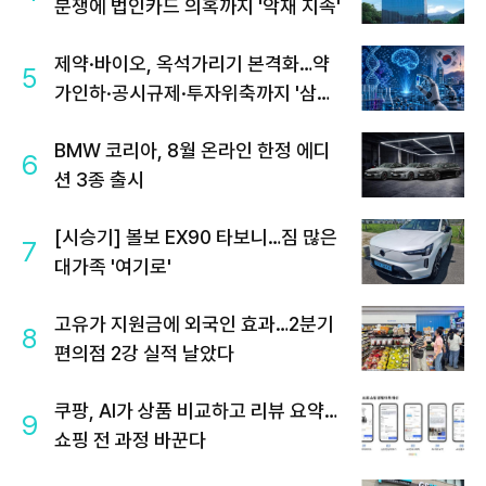
분쟁에 법인카드 의혹까지 '악재 지속'
제약·바이오, 옥석가리기 본격화…약
5
가인하·공시규제·투자위축까지 '삼중
고'
BMW 코리아, 8월 온라인 한정 에디
6
션 3종 출시
[시승기] 볼보 EX90 타보니…짐 많은
7
대가족 '여기로'
고유가 지원금에 외국인 효과…2분기
8
편의점 2강 실적 날았다
쿠팡, AI가 상품 비교하고 리뷰 요약…
9
쇼핑 전 과정 바꾼다