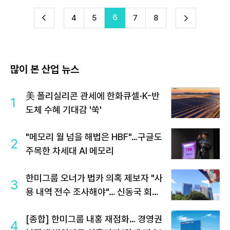
6
다
4
5
7
8
이
음
많이 본 산업 뉴스
美 폴리실리콘 관세에 한화큐셀·K-반
1
도체 수혜 기대감 '쑥'
"메모리 월 넘을 해법은 HBF"…구글도
2
주목한 차세대 AI 메모리
한미그룹 오너가 법카 의혹 제보자 "사
3
용 내역 전수 조사해야"… 신동국 회장
연계설 부인
[종합] 한미그룹 내홍 재점화… 경영권
4