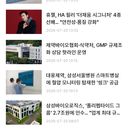
2026-07-20 13:33
휴젤, HA 필러 '더채움 시그니처' 4종
선봬… "안전성·품질 강화"
2026-07-20 13:32
제약바이오협회·식약처, GMP 규제조
화 상담 핫라인 운영
2026-07-20 10:15
대웅제약, 삼성서울병원 스마트병실
에 혈압 모니터링 탑재한 '씽크' 공급
2026-07-20 10:13
삼성바이오로직스, '폴리펩타이드 그
룹' 2.7조원에 인수… "업계 최대 규모
M&A"
2026-07-20 08:07
전