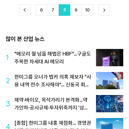
8
다
6
7
9
10
이
음
많이 본 산업 뉴스
"메모리 월 넘을 해법은 HBF"…구글도
1
주목한 차세대 AI 메모리
한미그룹 오너가 법카 의혹 제보자 "사
2
용 내역 전수 조사해야"… 신동국 회장
연계설 부인
제약·바이오, 옥석가리기 본격화…약
3
가인하·공시규제·투자위축까지 '삼중
고'
[종합] 한미그룹 내홍 재점화… 경영권
4