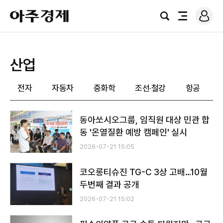
로
아
그
검
전
주
인
색
체
경
메
제
뉴
산업
전자
자동차
중화학
조선·철강
항공
동아쏘시오그룹, 임직원 대상 민관 합
동 '온열질환 예방 캠페인' 실시
2026-07-21 15:05
코오롱티슈진 TG-C 3상 고배…10월
두번째 결과 공개
2026-07-21 15:02