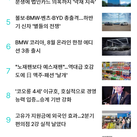
분쟁에 법인카드 의혹까지 '악재 지속'
볼보·BMW·벤츠·BYD 총출격...하반
5
기 신차 '별들의 전쟁'
BMW 코리아, 8월 온라인 한정 에디
6
션 3종 출시
"노재팬보다 예스재팬"…역대급 호감
7
도에 日 맥주·패션 '날개'
'코오롱 4세' 이규호, 호실적으로 경영
8
능력 입증…승계 기반 강화
고유가 지원금에 외국인 효과…2분기
9
편의점 2강 실적 날았다