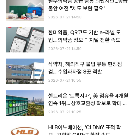
필수의약품 공급 숨통 틔웠지만…공급
불안 여전 "제도 보완 필요"
2026-07-21 14:58
한미약품, QR코드 기반 e-라벨 도
입… 의약품 정보 디지털 전환 속도
2026-07-21 14:50
식약처, 해외직구 불법 유통 현장점
검… 수입과자점 8곳 적발
2026-07-21 10:55
셀트리온 '트룩시마', 美 점유율 4개월
연속 1위… 상호교환성 확보로 확대 기
대
2026-07-21 10:25
HLB이노베이션, 'CLDN6' 표적 확
보…고형암 CAR-T 확장 속도