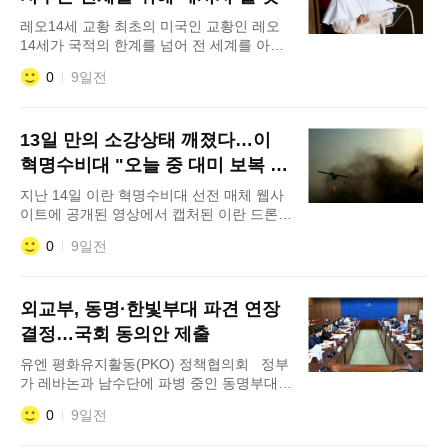
이후 5회 연속 동결 결정으로 시장의 전망치
레오14세 교황 최초의 미국인 교황인 레오
에
14세가 국적의 한계를 넘어 전 세계를 아우
르는 목자로서 사명을 다하겠다고 밝혔다.
0
9일전
레오 14세 교황은 30일(현지시간) 공개된 미
국 NBC 방송과의 인터뷰에서 "나 자신을 미
국인으로 규정짓지 않는다"며 "우연한 계기
13일 만의 소강상태 깨졌다…이
로 교황의 자리에 오른 미국인이라 여긴
다"고 밝혔다. 인터뷰는 전날 로마 외곽 카스
혁명수비대 "오늘 중 대미 보복 작
텔 간돌포에서 진행된 행사 현장에서 이뤄졌
전"
지난 14일 이란 혁명수비대 선전 매체 웹사
이트에 공개된 영상에서 캡처된 이란 드론
모습 미국이 열흘 넘게 중단했던 이란에 대
0
9일전
한 공습 작전을 다시 감행하자 이란 이슬람
혁명수비대(IRGC)가 즉각적인 보복을 경고
하고 나섰다. 양국 간 군사적 충돌이 다시 격
외교부, 동명·한빛부대 파견 연장
화하면서 중동 정세가 급격히 냉각되는 모양
새다. 30일(현지시간) 외신 등에 따르면 이
결정…국회 동의안 제출
란 이슬람혁명수비대는 이날 공식 성명을 내
유엔 평화유지활동(PKO) 정책협의회 정부
고 미군의 공습 재개에 대응해 중동 내
가 레바논과 남수단에 파병 중인 동명부대와
한빛부대의 임무 수행 기간을 연장하기로 정
0
9일전
하고 국회 동의 절차에 착수한다. 외교부는
30일 서울 도렴동 청사에서 김진아 제2차관