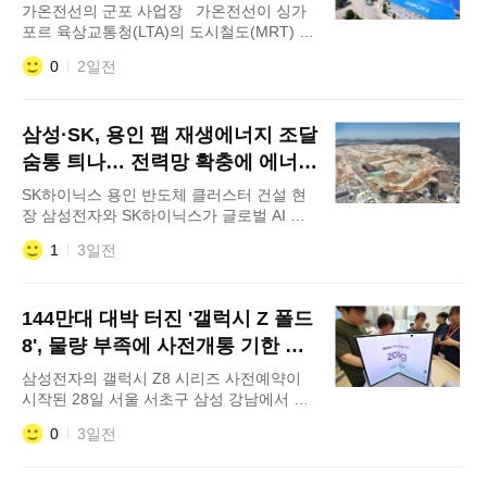
가온전선의 군포 사업장 가온전선이 싱가
스트가 보유한 고대역
포르 육상교통청(LTA)의 도시철도(MRT) 전
력망 구축 프로젝트에 약 600억원 규모의 배
0
2일전
전 케이블을 공급한다고 6일 밝혔다. 지난해
싱가포르 육상교통청 협력사 등록한 가온전
선은 MRT 및 공공 배전 프로젝트 확대를 위
삼성·SK, 용인 팹 재생에너지 조달
한 주요 레퍼런스를 확보하게 됐다. 싱가포
르 정부는 2030년대 초까지 MRT 노선을 기
숨통 틔나… 전력망 확충에 에너지
존 240km에서 360km 이상으로
리스크 완화 기대
SK하이닉스 용인 반도체 클러스터 건설 현
장 삼성전자와 SK하이닉스가 글로벌 AI 칩
수주전의 걸림돌로 꼽히던 '탄소중립 전력
1
3일전
망' 확보에 숨통을 트게 됐다. 빅테크의
RE100(재생에너지 100% 사용) 기조 속에서
정부가 국가 차원의 법제화에 나서면서 용인
144만대 대박 터진 '갤럭시 Z 폴드
반도체 클러스터의 재생에너지 조달 불확실
성도 한층 해소되면서다. 5일 정부와 업계
8', 물량 부족에 사전개통 기한 늘
에 따르면 삼성전자와 SK하이닉스의 핵심
린다
삼성전자의 갤럭시 Z8 시리즈 사전예약이
생산기지인 용
시작된 28일 서울 서초구 삼성 강남에서 시
민들이 갤럭시 Z 폴드8·플립8 등 신제품을
0
3일전
살펴보고 있다. 삼성전자 신형 폴더블폰 '갤
럭시 Z 폴드/플립 8' 시리즈가 사전예약 흥행
으로 공급 물량이 부족해지자 사전예약자 대