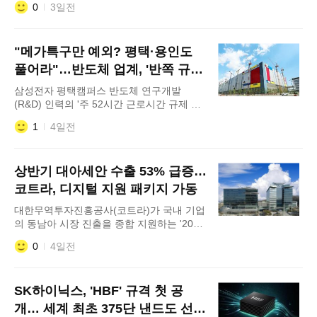
0
3일전
뒀다. DB하이텍은 2분기 연결 기준 매출
4145억원, 영업이익 1052억원을 기록했다
고 5일 공시했다. 전년 동기 대비 각각 23%,
"메가특구만 예외? 평택·용인도
43% 증가한 수치다. 영업이익률은 25%를
기록했다. 고부가가치 제품인 자동차 및 산
풀어라"…반도체 업계, '반쪽 규제
업용 전력반도체 수요가 늘어난 데다 AI 데
완화' 반발
삼성전자 평택캠퍼스 반도체 연구개발
이터센터,
(R&D) 인력의 '주 52시간 근로시간 규제 예
외' 적용을 두고 업계 안팎의 입법전이 다시
1
4일전
재점화하고 있다. 비수도권 특구 위주의 근
로시간 유연화 특례가 추진되자 규제 완화를
촉구해 온 산업 현장에서는 "핵심 거점을 배
상반기 대아세안 수출 53% 급증…
제한 반쪽짜리 대책"이라며 되레 반발이 거
세지는 분위기다. 4일 정치권과 업계에 따르
코트라, 디지털 지원 패키지 가동
면 정부는 이르면 이달 '메가특구
대한무역투자진흥공사(코트라)가 국내 기업
의 동남아 시장 진출을 종합 지원하는 '2026
수출시장 확장하기–동남아 편' 사업을 진행
0
4일전
한다고 4일 밝혔다. 지난 6월 중동 편에 이
어 추진되는 동남아 사업 편은 국내 기업
160개사가 참가한다. 웨비나, 1:1 온라인 기
SK하이닉스, 'HBF' 규격 첫 공
업간거래(B2B) 상담회, 인공지능(AI)무역지
원센터 후속 지원을 결합한 디지털 해외 마
개… 세계 최초 375단 낸드도 선보