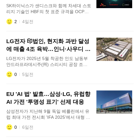
케팅 패키지다. 올해 상반기
여
SK하이닉스가 샌디스크와 함께 차세대 스토
리지 기술인 HBF의 첫 표준 규격을 OCP를
통해 공개했다고 4일 밝혔다. SK하이닉스가
2
4일전
샌디스크와 함께 차세대 스토리지 기술인
HBF의 첫 표준 규격을 공개했다고 4일 밝혔
다. SK하이닉스는 4일(현지시간) 미국 캘리
LG전자 印법인, 현지화 과반 달성
포니아주 산타클라라 컨벤션 센터에서 열리
는 'FMS 2026'에서 HBF를 AI 시대의 메모리
에 매출 4조 육박…인니·사우디 등
병
수출 눈앞
LG전자가 2025년 5월 착공한 인도 남동부
안드라프라데시주(州) 스리시티 공장 조감
도 LG전자 인도법인이 부품 현지화율 55%
0
5일전
를 앞세워 30년 현지 경영 역사상 최대 매출
을 기록했다. 제3공장 증설과 아시아·중동
22개국 수출 확대로 추가 도약을 모색한다.
EU 'AI 법' 발효…삼성·LG, 유럽향
3일 LG전자 인도법인이 인도국립증권거래
소(NSE)에 제출한 2026 회계연도(2025년 4
AI 가전 '투명성 표기' 선제 대응
월~2026년 3월) 사업
삼성전자가 지난해 9월 독일 베를린에서 유
럽 최대 가전 전시회 'IFA 2025'에서 대형 옥
외 광고를 선보였다. 유럽연합(EU)의 세계
0
6일전
첫 포괄적 규제 법안인 'EU 인공지능법(AI
Act)'이 본격 발효되면서 국내 가전 업계가