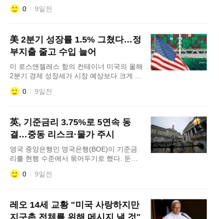
이닉스 주식을 처음으로 직접 매입하며 책임
0
9일전
경영 강화에 나섰다. 최근 반도체 업종을 중
심으로 증시 변동성이 확대된 가운데 기업
가치 회복에 대한 강한 의지를 시장에 전달
美 2분기 성장률 1.5% 그쳤다…정
하려는 행보로 풀이된다. SK하이닉스는 30
일 최 회장이 자사 보통주 3620주를 장내 매
부지출 줄고 수입 늘어
수 방식으로 취득했다고 공시했다
미 로스앤젤레스 항의 컨테이너 미국의 올해
2분기 경제 성장세가 시장 예상보다 크게 둔
화한 것으로 나타났다. 미 상무부는 30일(현
0
9일전
지시간) 2분기 국내총생산(GDP) 증가율 속
보치가 전기 대비 연율 1.5%로 집계됐다고
발표했다. 이는 지난 1분기 성장률인 2.1%
英, 기준금리 3.75%로 5연속 동
에서 0.6%포인트 하락한 수치로, 다우존스
가 집계한 시장 전문가 전망치(1.8%)에도 미
결…중동 리스크·물가 주시
치지 못하는 결과다. 미국의 GDP 성장률 통
영국 중앙은행인 영국은행(BOE)이 기준금
계는 직전
리를 현행 수준에서 묶어두기로 했다. 둔화
된 물가 상승세와 중동발 지정학적 리스크를
0
9일전
고려한 결정으로 풀이된다. 영국은행 통화
정책위원회(MPC)는 30일(현지시간) 회의를
열고 기준금리를 연 3.75%로 동결했다고 발
레오 14세 교황 "미국 사랑하지만
표했다. 위원 9명 중 6명이 동결에 찬성표를
던졌으며 3명은 이견을 보였다. 지난해 12월
지구촌 전체를 위해 메시지 낼 것"