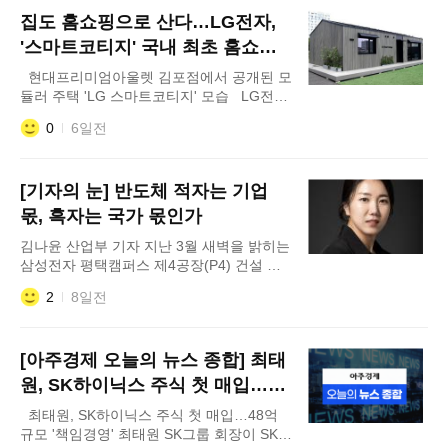
유럽 현지 라인업의 법률 준수(컴플라이언
집도 홈쇼핑으로 산다…LG전자,
스) 점검에 일제히 착수했다. 범용 AI(GPAI)
관련 규제로 삼성전자와 LG전자는 유럽 수
'스마트코티지' 국내 최초 홈쇼핑
출용 '온디바이스
판매
현대프리미엄아울렛 김포점에서 공개된 모
듈러 주택 'LG 스마트코티지' 모습 LG전자
가 프리미엄 모듈러 주택 '스마트코티지'를
0
6일전
국내 최초로 홈쇼핑 채널을 통해 선보이며
대중화에 나선다. LG전자는 2일 오후 9시
35분 CJ온스타일을 통해 스마트코티지 론칭
[기자의 눈] 반도체 적자는 기업
방송을 진행한다. 이어 오는 5일 오후 9시에
는 CJ온스타일 모바일 라이브쇼 '브티나
몫, 흑자는 국가 몫인가
김나윤 산업부 기자 지난 3월 새벽을 밝히는
삼성전자 평택캠퍼스 제4공장(P4) 건설 현
장을 보며 느낀 것은 삼성전자가 감당하고
2
8일전
있는 거대한 중압감이었다. 초미세 공정의
한계를 뚫기 위해 매년 수십조원의 설비투자
(CAPEX)가 집행되고 글로벌 고대역폭메모
[아주경제 오늘의 뉴스 종합] 최태
리(HBM) 패권을 쥐기 위해 천문학적인 연구
개발(R&D) 비용이 쏟아 부어지는 곳. 반도체
원, SK하이닉스 주식 첫 매입…48
생산 현장은 그야말로 매일이 사투가 벌어지
억 규모 '책임경영' 外
최태원, SK하이닉스 주식 첫 매입…48억
는 총성 없는 전쟁터다.
규모 '책임경영' 최태원 SK그룹 회장이 SK하