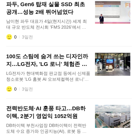
파두, Gen6 탑재 실물 SSD 최초
상 개통 기간이 이달 말까지 늘어났다. 삼성
전자는 5일 홈페이지를 통해 '폴드 8 울트라
공개…성능 2배 뛰어넘었다
1TB'
남이현 파두 대표가 4일(현지시간) 세계 최
대 규모 반도체 전시회 'FMS 2026'에서 기
조연설을 하고 있다. 파두가 글로벌 고객사
0
3일전
를 대상으로 차세대 AI 데이터센터 특화 솔
루션 로드맵을 공개했다. 이지효 사장은 4일
(현지시간) 미국 산타클라라에서 열린 'FMS
100도 스팀에 숨겨 쓰는 디자인까
2026'에서 기조연설을 통해 AI 데이터센터
시장 내 낸드 컨트롤러의 중요성을 강조하며
지…LG전자, 'LG 로니' 체험존 운
주력 신제품인 'Gen6
영
LG전자가 현대백화점 판교점 등에서 신제품
청소로봇 'LG 홈봇 AI 오브제컬렉션 로니'의
청소 성능을 직접 경험할 수 있는 팝업 체험
0
3일전
존을 운영한다. LG전자가 신제품 로봇청소
기 'LG 홈봇 AI 오브제컬렉션 로니'의 공간
맞춤형 디자인과 청소 성능을 알리기 위한
전력반도체·AI 훈풍 타고…DB하
팝업 체험존을 마련했다. LG전자는 오는 12
일까지 현대백화점 판교점 1층에서 팝업 체
이텍, 2분기 영업익 1052억원
험존을 진행한다고 5일 밝혔다.
DB하이텍 부천사업장 DB하이텍이 전력반
도체 수요 증가와 인공지능(AI), 로봇 등 신
성장 분야 물량 확대에 힘입어 호실적을 거