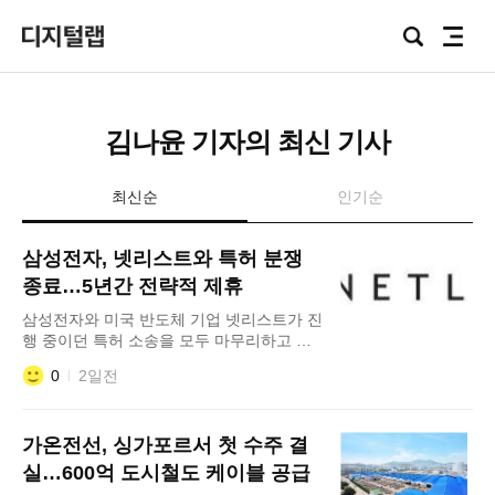
Focus
검
전
Lab
색
체
메
뉴
김나윤 기자의 최신 기사
최신순
인기순
삼성전자, 넷리스트와 특허 분쟁
종료…5년간 전략적 제휴
삼성전자와 미국 반도체 기업 넷리스트가 진
행 중이던 특허 소송을 모두 마무리하고 기
술 협력 및 제품 공급을 포함한 전략적 제휴
0
2일전
를 맺었다. 넷리스트는 5일(현지시간) 삼성
전자와 특허 크로스 라이선스, 메모리 공급,
기술 협업에 관한 5년 장기 계약을 체결했다
가온전선, 싱가포르서 첫 수주 결
고 밝혔다. 양사는 이번 합의를 통해 현재 계
류 중인 법적 소송을 일체 취하하고 상호 책
실…600억 도시철도 케이블 공급
임을 면제하기로 합의했다. 삼성전자는 넷리