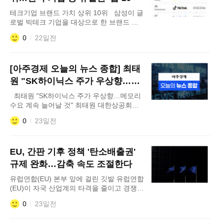
후를 모두 만족하는 공조
테크기업 브랜드 가치 상위 10위 삼성이 글
로벌 빅테크 기업을 대상으로 한 브랜드 가
치 평가에서 성장을 입증하며 세계 8위에 이
0
22일전
름을 올렸다. 인공지능(AI) 시장의 급격한 팽
창으로 순위 변동이 치열한 가운데 한국 기
업 중에서는 유일하게 글로벌 톱10 자리를
[아주경제 오늘의 뉴스 종합] 최태
지켜내며 한국 기업의 위상을 다시 한번 드
러냈다. 19일 영국의 브랜드 평가 전문 컨설
원 "SK하이닉스 주가 우상향…메
팅업체인 '브랜드 파이낸스'가 발표한 '
모리 수요 계속 늘어날 것" 外
최태원 "SK하이닉스 주가 우상향…메모리
수요 계속 늘어날 것" 최태원 대한상공회의
소 회장 겸 SK그룹 회장이 인공지능(AI) 시
0
23일전
대 메모리 수요 확대를 근거로 SK하이닉스
의 장기 성장 가능성을 전망했다. 미국과 중
국의 AI 패권 경쟁 속에서는 인프라와 애플
EU, 간판 기후 정책 '탄소배출권'
리케이션 중심의 틈새시장 공략이 필요하다
고 강조했다. 최태원 회장은 17일 제주에
규제 완화…감축 속도 조절한다
유럽연합(EU) 본부 앞에 걸린 깃발 유럽연합
(EU)이 자국 산업계의 타격을 줄이고 경쟁력
을 확보하기 위해 핵심 기후 정책인 탄소배
0
23일전
출권거래제(ETS)의 규제를 완화하기로 했
다. EU 집행위원회는 17일(현지시간) 온실