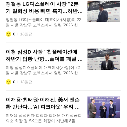
정철동 LG디스플레이 사장 "2분
는 핵심 분야입니다. 최근 발표한 충청권 대
규모 투자 역시 당초 계획대로 차질 없이 추
기 일회성 비용 빼면 흑자…하반기
진될 것입니다." 이청 삼성디스플레이
더 좋은 성과 낼 것"
정철동 LG디스플레이 대표이사(사장)이 22
일 서울 강남구 코엑스에서 열린 '2026 한국
디스플레이산업 전시회'에서 기자들과 만나
0
18일전
질문에 답변하고 있다. 정철동 LG디스플레
이 사장이 올 2분기 실적과 관련해 "희망퇴
직에 따른 일회성 비용을 제외하면 실질적인
이청 삼성D 사장 "칩플레이션에
흑자를 달성했다"고 밝혔다. 본격적인 성수
기에 진입하는 하반기에는 상반기 대비 실적
하반기 업황 난항…폴더블 패널 자
이 크게 개선될 것이라며 사업 반등에 대한
신 있다"
이청 삼성디스플레이 대표이사(사장)이 22
강한 자신
일 서울 강남구 코엑스에서 열린 '2026 한국
디스플레이산업 전시회'에서 기자들과 만나
0
18일전
질문에 답변하고 있다. 이청 삼성디스플레이
사장이 반도체 가격 상승에 따른 '칩플레이
션' 여파로 올 하반기 디스플레이 시장 환경
이재용·최태원·이해진, 美서 젠슨
이 녹록지 않을 것이라고 전망했다. 글로벌
경기 둔화와 중국의 거센 추격 속에서도 폴
황 만난다…'AI 피크아웃' 우려 씻
더블폰 등 초격차 패널 기술을 앞세워 시장
어낼까
이재용 삼성전자 회장과 최태원 대한상공회
주도권을 더욱
의소 회장 겸 SK그룹 회장이 지난해 8월 미
국 워싱턴DC 윌라드 호텔에서 열린 한미 비