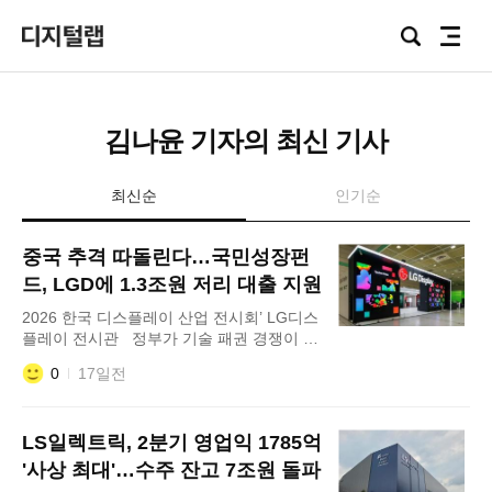
Focus
검
전
Lab
색
체
메
뉴
김나윤 기자의 최신 기사
최신순
인기순
중국 추격 따돌린다…국민성장펀
드, LGD에 1.3조원 저리 대출 지원
2026 한국 디스플레이 산업 전시회’ LG디스
플레이 전시관 정부가 기술 패권 경쟁이 치
열해진 디스플레이 산업을 살리기 위해 대규
0
17일전
모 정책 금융 지원에 나선다. 23일 업계에
따르면 국민성장펀드의 LG디스플레이 대상
1조3000억원 저리 대출 안건이 최근 1차 투
LS일렉트릭, 2분기 영업익 1785억
자심의위원회를 통과했다. 이번 프로젝트는
국민성장펀드 대출금에 LG디스플레이의 자
'사상 최대'…수주 잔고 7조원 돌파
체 자본 1조5000억원과 민간 신디