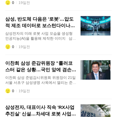
0
19일전
즈니스 라운드 테이블 리셉션에서 젠슨 황
엔비디아 최고경영자(CEO)와 대화하고 있
다. 이재용 삼성전자 회장, 최태원 SK그룹
삼성, 반도체 다음은 '로봇'…압도
회장, 이해진 네이버 의장이 미국 실리콘밸
리에 모여 젠슨 황 엔비디아 최고경영자
적 제조 데이터로 보스턴다이나믹
(CEO)와 전격 회동한다. 글로벌 인공지능
스 넘는다
삼성전자의 미래 로봇 사업 모습을 생성형
(AI) 생태계를 이끄는
인공지능(AI)을 활용해 제작한 이미지 삼성
전자가 노태문 세트(DX) 부문장 겸 대표이사
0
19일전
직속 조직으로 'RX(로보틱스 경험)사업추진
실'을 신설하고 미래 로봇 시장을 향한 대대
적인 조직 재편에 나섰다. 기초 연구개발
이찬희 삼성 준감위원장 "롤러코
(R&D)이나 탐색적 과제 수행 단계를 넘어 로
봇을 반도체(DS)와 함께 전사 실적을 견인할
스터 같은 상황…국민 앞에 겸손해
확실한 핵심 수익 창출로 육성하겠다는 명
야"
이찬희 삼성 준법감시위원회 위원장이 21일
서울 서초구 삼성생명 사옥에서 열리는 준법
감시위원 회의에 참석하고 있다. 이찬희 삼
0
19일전
성준법감시위원회 위원장이 삼성전자 임금
협상 타결 후에도 이어지는 성과급 산정 논
란과 노사 간 갈등에 대해 "국민 앞에 겸손해
삼성전자, 대표이사 직속 'RX사업
야 한다"며 정책과 기업 운영 모두 국민을 바
라보고 이루어져야 한다는 메시지를 전했다.
추진실' 신설…차세대 로봇 사업