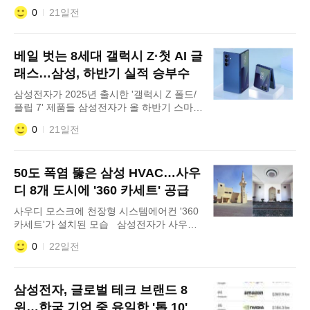
우스와 에우뤼디케' 작품 모습. 삼성전자가
0
21일전
삼성 TV 전용 아트 구독 서비스의 '루브르 컬
렉션'을 대폭 강화한다. 20일 삼성전자에 따
르면 삼성 아트 스토어는 프랑스 루브르 박
베일 벗는 8세대 갤럭시 Z·첫 AI 글
물관의 주요 예술 작품 34점을 새롭게 선보
인다. 이번 업데이트를 통해 기존 17점이었
래스…삼성, 하반기 실적 승부수
던 루
삼성전자가 2025년 출시한 '갤럭시 Z 폴드/
플립 7' 제품들 삼성전자가 올 하반기 스마트
폰 및 웨어러블 시장의 판도를 뒤흔들 신제
0
21일전
품 라인업을 전격 공개한다. 차세대 폼팩터
를 중심으로 반도체·디스플레이·부품 등 삼
성의 첨단 계열사 기술 인프라를 총동원한
50도 폭염 뚫은 삼성 HVAC…사우
'원 삼성'의 기술 경연장이 될 전망이다. 19
일 업계에 따르면 삼성전자는 오는 22일(현
디 8개 도시에 '360 카세트' 공급
지시간) 영국 런던에
사우디 모스크에 천장형 시스템에어컨 '360
카세트'가 설치된 모습 삼성전자가 사우디
아라비아 주요 도시의 이슬람 사원에 대규모
0
22일전
냉난방공조(HVAC) 솔루션을 공급한다고 19
일 밝혔다. 삼성전자는 수도 리야드와 라마
를 비롯한 8개 주요 도시의 모스크 100여 곳
삼성전자, 글로벌 테크 브랜드 8
에 고효율 HVAC 솔루션 1000여 대를 공급
한다. 종교 시설의 특수성과 중동의 극한 기
위…한국 기업 중 유일한 '톱 10'