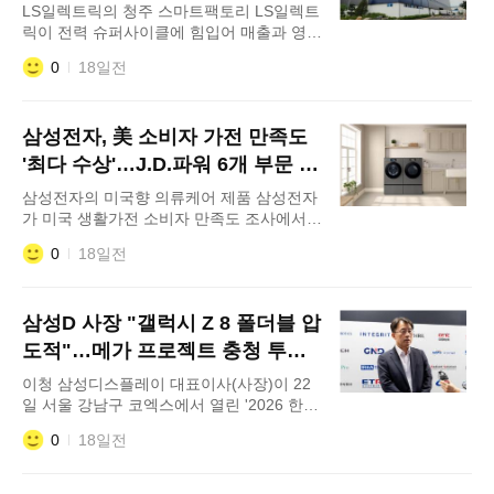
LS일렉트릭의 청주 스마트팩토리 LS일렉트
릭이 전력 슈퍼사이클에 힘입어 매출과 영업
이익 모두 분기 기준 최대 실적을 경신했다.
0
18일전
LS일렉트릭은 23일 올 2분기 연결기준 매출
1조 5770억원, 영업이익 1785억원을 기록
했다고 공시했다. 전년 동기 대비 매출은
삼성전자, 美 소비자 가전 만족도
32.2%, 영업이익은 64.4% 급증했다. 전 분
기와 비교해도 매출은 14.6%, 영업이익은
'최다 수상'…J.D.파워 6개 부문 1
41.0% 늘어났다. 이번 실적은 직전 최고 기
위
삼성전자의 미국향 의류케어 제품 삼성전자
록이었던 지난
가 미국 생활가전 소비자 만족도 조사에서 6
개 부문 1위를 차지하며 '최다 수상 브랜
0
18일전
드'로 선정됐다. 23일 업계에 따르면 미국 시
장조사기관 J.D. 파워가 발표한 '2026년 생
활가전 소비자 만족도 평가'에서 삼성전자는
삼성D 사장 "갤럭시 Z 8 폴더블 압
△ 프렌치도어 냉장고 △ 상냉동·하냉장
(TMF) 냉장고 △ 양문형 냉장고 △의류 건
도적"…메가 프로젝트 충청 투자
조기 △ 후드 일체형 전자
이상무
이청 삼성디스플레이 대표이사(사장)이 22
일 서울 강남구 코엑스에서 열린 '2026 한국
디스플레이산업 전시회'에서 기자들과 만나
0
18일전
질문에 답변하고 있다. "갤럭시 Z 폴드/플립
8 시리즈에 탑재된 폴더블 패널은 삼성디스
플레이가 압도적인 기술 격차를 유지하고 있