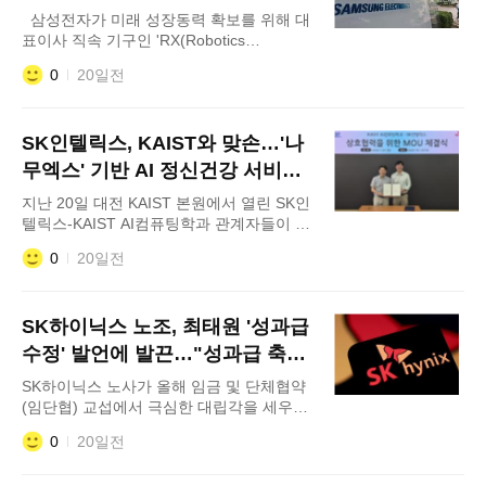
이 위원장은 21일 오후 서울 서초구 삼성생
총력
삼성전자가 미래 성장동력 확보를 위해 대
명 서초사옥에서
표이사 직속 기구인 'RX(Robotics
eXperience)사업추진실'을 신설하고 차세대
0
20일전
로봇 사업 육성에 본격 나선다. 21일 삼성전
자에 따르면 이번 조직 신설은 전사적으로
분산돼 있던 로봇 관련 역량과 기술 경쟁력
SK인텔릭스, KAIST와 맞손…'나
을 결집하기 위해 추진됐다. 삼성전자는 중
장기 로봇 전략 수립부터 핵심기술 개발, 사
무엑스' 기반 AI 정신건강 서비스
업화까지 아우르는 통합 추진체계를 구축해
고도화
지난 20일 대전 KAIST 본원에서 열린 SK인
텔릭스-KAIST AI컴퓨팅학과 관계자들이 상
호협력을 위한 MOU 체결식을 갖고 기념사
0
20일전
진을 촬영하고 있다. 왼쪽부터 이의진
KAIST AI컴퓨팅학과장, 김형진 SK인텔릭스
나무엑스사업본부장 SK인텔릭스가 한국과
SK하이닉스 노조, 최태원 '성과급
학기술원(KAIST)과 손잡고 웰니스 로보틱스
기반의 AI 정신건강·웰니스 서비스 소프트웨
수정' 발언에 발끈…"성과급 축소
어(SW) 고도화에 나선다.
명분 쌓나"
SK하이닉스 노사가 올해 임금 및 단체협약
(임단협) 교섭에서 극심한 대립각을 세우는
가운데 최태원 SK그룹 회장이 성과급 제도
0
20일전
수정 가능성을 시사해 내부 파장이 커지고
있다. 사측의 '성과급 자사주 지급안'에 노조