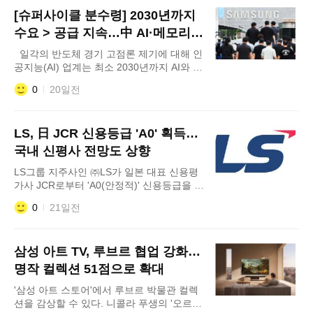
가 반발하는 상황에서 최 회장의 발언까지
[슈퍼사이클 분수령] 2030년까지
더해지자 구성원 사이에서는 기존 성과급 체
계를 축소하려는 명분 쌓기가 아니냐는 불만
수요 > 공급 지속…中 AI·메모리
이 나온다. 20일 SK하이닉스 노동조합 익명
저가 전략은 변수
일각의 반도체 경기 고점론 제기에 대해 인
소통방과 커뮤니티 등에
공지능(AI) 업계는 최소 2030년까지 AI와 반
도체 초과 수요가 이어질 것이라고 반박한
0
20일전
다. 다만 국가적 지원을 등에 업은 중국의 '저
가 공세'는 향후 시장 판도에 영향을 미칠 변
수로 꼽힌다. 20일 업계에 따르면 젠슨 황
LS, 日 JCR 신용등급 'A0' 획득…
엔비디아 최고경영자(CEO)는 이날 일본 내
AI 인프라 구축 계획을 발표하며 "전 세계적
국내 신평사 전망도 상향
인 AI 인프라
LS그룹 지주사인 ㈜LS가 일본 대표 신용평
가사 JCR로부터 'A0(안정적)' 신용등급을 획
득했다고 20일 밝혔다. 업계에 따르면 국내
0
21일전
기업이 JCR로부터 A0 등급을 받을 경우 통
상 국내 신용등급 AA- 수준으로 평가된다.
㈜LS의 현재 국내 신용등급은 A+로, 이번
삼성 아트 TV, 루브르 협업 강화…
JCR 평가에서는 한 단계 높은 수준을 받게
된 것이다. JCR은 보고서를 통해 "㈜LS가
명작 컬렉션 51점으로 확대
LS전선
'삼성 아트 스토어'에서 루브르 박물관 컬렉
션을 감상할 수 있다. 니콜라 푸생의 '오르페