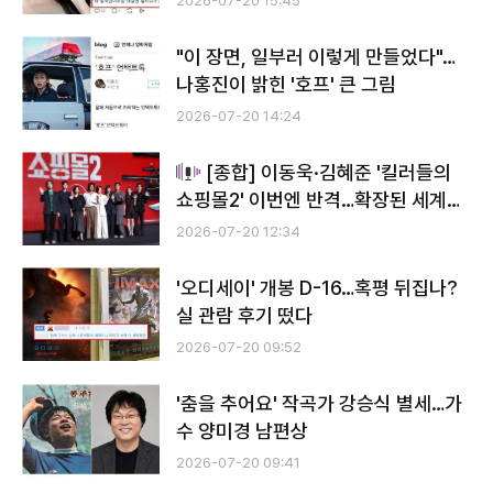
2026-07-20 15:45
"이 장면, 일부러 이렇게 만들었다"…
나홍진이 밝힌 '호프' 큰 그림
2026-07-20 14:24
[종합] 이동욱·김혜준 '킬러들의
쇼핑몰2' 이번엔 반격…확장된 세계관
으로 귀환
2026-07-20 12:34
'오디세이' 개봉 D-16…혹평 뒤집나?
실 관람 후기 떴다
2026-07-20 09:52
'춤을 추어요' 작곡가 강승식 별세…가
수 양미경 남편상
2026-07-20 09:41
전