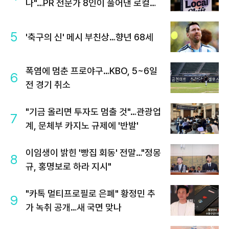
나"…PR 전문가 8인이 풀어낸 로컬의
미래
5
'축구의 신' 메시 부친상…향년 68세
폭염에 멈춘 프로야구…KBO, 5~6일
6
전 경기 취소
"기금 올리면 투자도 멈출 것"…관광업
7
계, 문체부 카지노 규제에 '반발'
이임생이 밝힌 '빵집 회동' 전말…"정몽
8
규, 홍명보로 하라 지시"
"카톡 멀티프로필로 은폐" 황정민 추
9
가 녹취 공개…새 국면 맞나