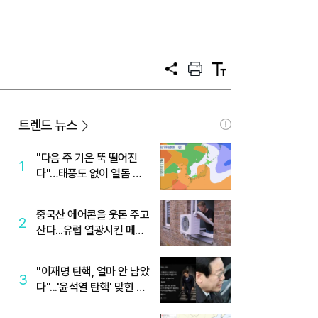
공
프
텍
유
린
스
트
트
크
기
트렌드 뉴스
"다음 주 기온 뚝 떨어진
1
다"…태풍도 없이 열돔 박
살 낸 '이것'
중국산 에어콘을 웃돈 주고
2
산다...유럽 열광시킨 메이
디
"이재명 탄핵, 얼마 안 남았
3
다"...'윤석열 탄핵' 맞힌 무
당, '성지글' 등장