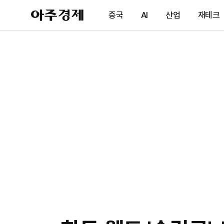
아
중국
AI
산업
재테크
주
경
제