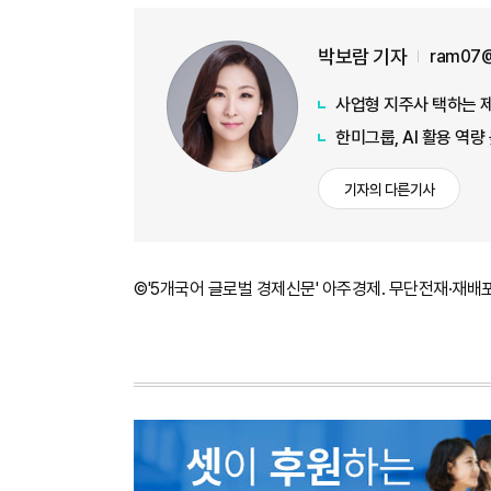
박보람 기자
ram07@
사업형 지주사 택하는 
한미그룹, AI 활용 역
기자의 다른기사
©'5개국어 글로벌 경제신문' 아주경제. 무단전재·재배