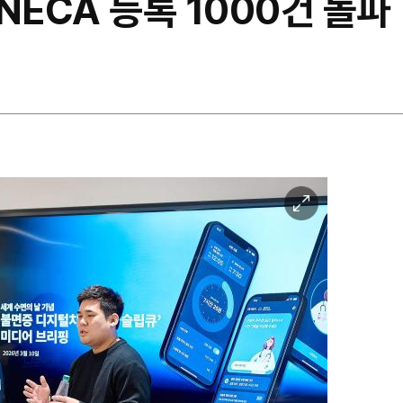
 NECA 등록 1000건 돌파
이
미
지
확
대