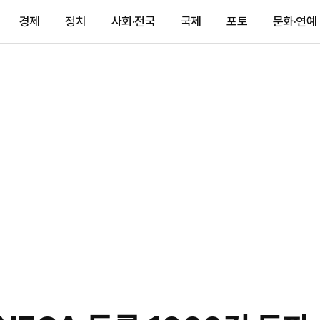
경제
정치
사회·전국
국제
포토
문화·연예