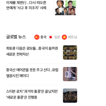
이재룡 재판行…다시 떠오른
연예계 '사고 후 미조치' 사례
글로벌 뉴스
중국
일본
베트남
희토류 다음은 광모듈…중국이 움켜쥔
새로운 전략자산
중국산 에어콘을 웃돈 주고 산다...유럽
열광시킨 메이디
스티븐 로치 '과거의 홍콩'은 끝났지만
'새로운 홍콩'은 진행중