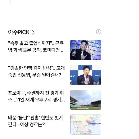
아주PICK
"속옷 빨고 졸업식까지"…근육
병 학생 돌본 공익, 코미디언 김
규원이었다
"경솔한 언행 깊이 반성"…고개
숙인 신동엽, 무슨 일이길래?
프로야구, 주말까지 전 경기 취
소…11일 재개·오후 7시 경기
시작
태풍 '돌핀'·'찬홈' 한반도 빗겨
간다…예상 경로는?