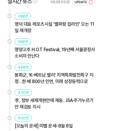
실시간 뉴스
08.08 05:33
UPDATE
28분전
영덕 대표 레포츠시설 '별파랑 집라인' 오는 11
일 재개장
36분전
영양고추 H.O.T Festival, 19년째 서울광장서
소비자 만난다
44분전
봉화군, 'K-베트남 밸리' 지역특화발전특구 지
정…한·베 800년 인연, 미래 성장동력으로
4시간전
李, 정부 세제개편안에 제동…ISA·주가누르기
안 재검토 지시
6시간전
[오늘의 운세] 띠별 운세-8월 8일