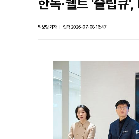
한독·웰트 '슬립큐',
박보람 기자
입력 2026-07-08 16:47