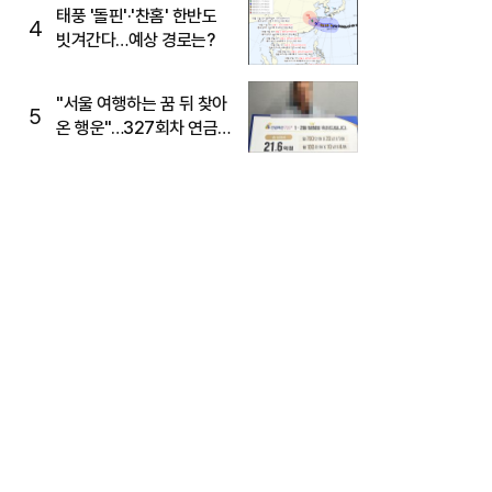
태풍 '돌핀'·'찬홈' 한반도
4
빗겨간다…예상 경로는?
"서울 여행하는 꿈 뒤 찾아
5
온 행운"…327회차 연금
복권720+ 당첨번호조회
주목