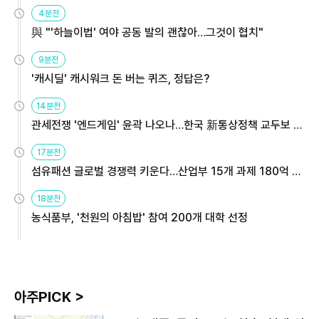
4분전
與 "'하늘이법' 여야 공동 발의 괜찮아…그것이 협치"
9분전
'캐시딜' 캐시워크 돈 버는 퀴즈, 정답은?
14분전
관세전쟁 '엔드게임' 윤곽 나오나…한국 新통상정책 교두보 활
용해야
17분전
섬유패션 글로벌 경쟁력 키운다…산업부 15개 과제 180억 지
원
18분전
농식품부, '천원의 아침밥' 참여 200개 대학 선정
아주PICK >