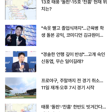
13호 태풍 '돌핀'·15호 '찬홈' 현재 위
치는?
"속옷 빨고 졸업식까지"…근육병 학
생 돌본 공익, 코미디언 김규원이었
다
"경솔한 언행 깊이 반성"…고개 숙인
신동엽, 무슨 일이길래?
프로야구, 주말까지 전 경기 취소…
11일 재개·오후 7시 경기 시작
태풍 '돌핀'·'찬홈' 한반도 빗겨간다…