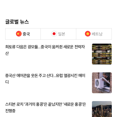
글로벌 뉴스
중국
일본
베트남
희토류 다음은 광모듈…중국이 움켜쥔 새로운 전략자
산
중국산 에어콘을 웃돈 주고 산다...유럽 열광시킨 메이
디
스티븐 로치 '과거의 홍콩'은 끝났지만 '새로운 홍콩'은
진행중