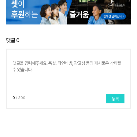
댓글
0
0
/ 300
등록