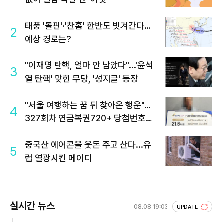
태풍 '돌핀'·'찬홈' 한반도 빗겨간다…
2
예상 경로는?
"이재명 탄핵, 얼마 안 남았다"...'윤석
3
열 탄핵' 맞힌 무당, '성지글' 등장
"서울 여행하는 꿈 뒤 찾아온 행운"…
4
327회차 연금복권720+ 당첨번호조
회 주목
중국산 에어콘을 웃돈 주고 산다...유
5
럽 열광시킨 메이디
실시간 뉴스
08.08 19:03
UPDATE