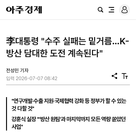
로
아
그
검
전
주
인
색
체
경
메
제
뉴
李대통령 "수주 실패는 밑거름…K-
방산 담대한 도전 계속된다"
전성민 기자
공
텍
입력 2026-07-07 08:42
유
스
트
크
기
"연구개발·수출 지원·국제협력 강화 등 정부가 할 수 있는
것 다할 것"
강훈식 실장 "'방산 원팀'과 마지막까지 모든 역량 쏟았던
사업"