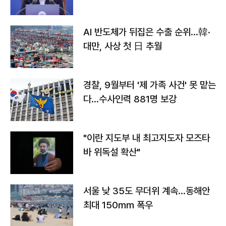
AI 반도체가 뒤집은 수출 순위…韓·
대만, 사상 첫 日 추월
경찰, 9월부터 '제 가족 사건' 못 맡는
다…수사인력 881명 보강
"이란 지도부 내 최고지도자 모즈타
바 위독설 확산"
서울 낮 35도 무더위 계속…동해안
최대 150㎜ 폭우