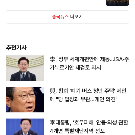
중국뉴스
더보기
추천기사
李, 정부 세제개편안에 제동…ISA·주
가누르기안 재검토 지시
與, 황희 '폐기 버스 청년 주택' 제안
에 "당 입장과 무관…개인 의견"
李대통령, '호우피해' 안동·의성 관할
4개면 특별재난지역 선포