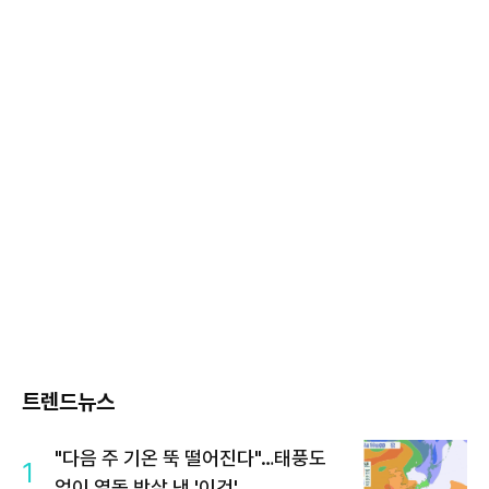
트렌드뉴스
"다음 주 기온 뚝 떨어진다"…태풍도
1
없이 열돔 박살 낸 '이것'