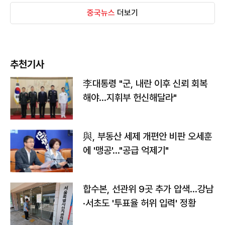
중국뉴스
더보기
추천기사
李대통령 "군, 내란 이후 신뢰 회복
해야…지휘부 헌신해달라"
與, 부동산 세제 개편안 비판 오세훈
에 '맹공'…"공급 억제기"
합수본, 선관위 9곳 추가 압색…강남
·서초도 '투표율 허위 입력' 정황