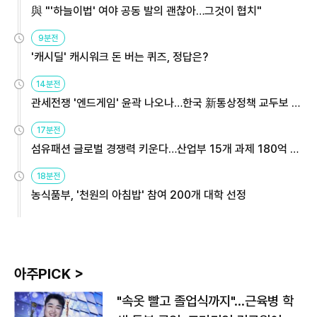
與 "'하늘이법' 여야 공동 발의 괜찮아…그것이 협치"
9분전
'캐시딜' 캐시워크 돈 버는 퀴즈, 정답은?
14분전
관세전쟁 '엔드게임' 윤곽 나오나…한국 新통상정책 교두보 활
용해야
17분전
섬유패션 글로벌 경쟁력 키운다…산업부 15개 과제 180억 지
원
18분전
농식품부, '천원의 아침밥' 참여 200개 대학 선정
아주PICK >
"속옷 빨고 졸업식까지"…근육병 학