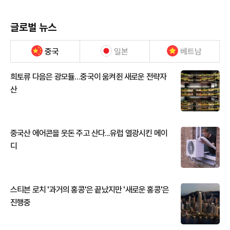
글로벌 뉴스
중국
일본
베트남
희토류 다음은 광모듈…중국이 움켜쥔 새로운 전략자
산
중국산 에어콘을 웃돈 주고 산다...유럽 열광시킨 메이
디
스티븐 로치 '과거의 홍콩'은 끝났지만 '새로운 홍콩'은
진행중