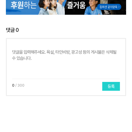
댓글
0
0
/ 300
등록