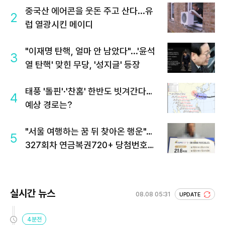
중국산 에어콘을 웃돈 주고 산다...유
2
럽 열광시킨 메이디
"이재명 탄핵, 얼마 안 남았다"...'윤석
3
열 탄핵' 맞힌 무당, '성지글' 등장
태풍 '돌핀'·'찬홈' 한반도 빗겨간다…
4
예상 경로는?
"서울 여행하는 꿈 뒤 찾아온 행운"…
5
327회차 연금복권720+ 당첨번호조
회 주목
실시간 뉴스
08.08 05:31
UPDATE
4분전