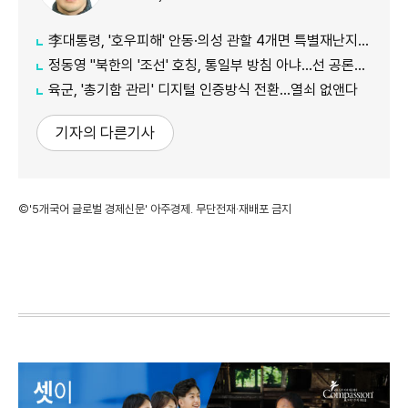
李대통령, '호우피해' 안동·의성 관할 4개면 특별재난지역 선포
정동영 "북한의 '조선' 호칭, 통일부 방침 아냐...선 공론화 먼저"
육군, '총기함 관리' 디지털 인증방식 전환…열쇠 없앤다
기자의 다른기사
©'5개국어 글로벌 경제신문' 아주경제. 무단전재·재배포 금지