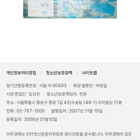
Unmute
개인정보처리방침
청소년보호정책
사이트맵
정기간행등록번호 : 서울 아 00493
회장·발행인 : 곽영길
사장·편집인 : 임규진
청소년보호책임자 : 전운
주소 : 서울특별시 종로구 종로 1길 42(수송동 146-1) 이마빌딩 11층
전화 : 02-767-1500
발행일자 : 2007년 11월 15일
등록일자 : 2008년 01월10일
아주경제는 인터넷신문윤리위원회 윤리강령을 준수합니다. 아주경제의 모든