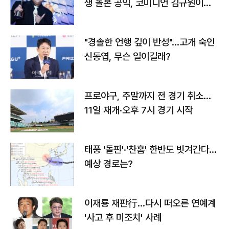
생 돌본 공익, 코미디언 김규원이었
다
"경솔한 언행 깊이 반성"…고개 숙인
신동엽, 무슨 일이길래?
프로야구, 주말까지 전 경기 취소…
11일 재개·오후 7시 경기 시작
태풍 '돌핀'·'찬홈' 한반도 빗겨간다…
예상 경로는?
이재룡 재판行…다시 떠오른 연예계
'사고 후 미조치' 사례