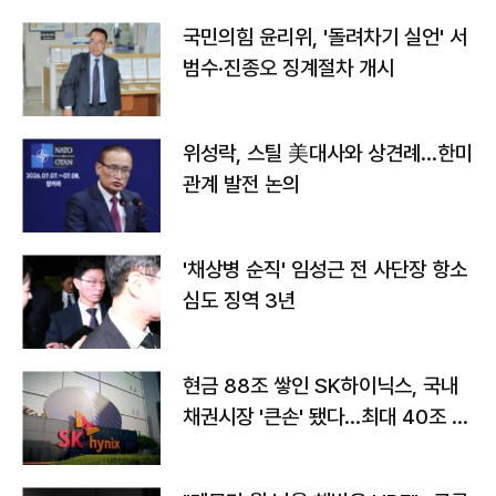
국민의힘 윤리위, '돌려차기 실언' 서
범수·진종오 징계절차 개시
위성락, 스틸 美대사와 상견례…한미
관계 발전 논의
'채상병 순직' 임성근 전 사단장 항소
심도 징역 3년
현금 88조 쌓인 SK하이닉스, 국내
채권시장 '큰손' 됐다…최대 40조 투
자