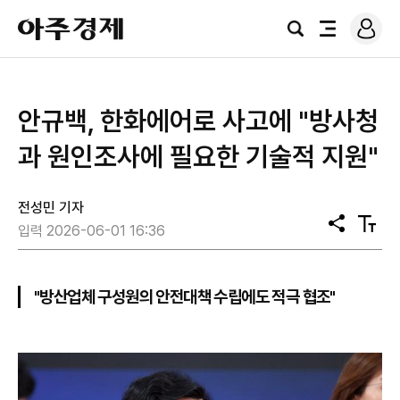
로
아
그
검
전
주
인
색
체
경
메
제
뉴
안규백, 한화에어로 사고에 "방사청
과 원인조사에 필요한 기술적 지원"
전성민 기자
공
텍
입력 2026-06-01 16:36
유
스
트
크
기
"방산업체 구성원의 안전대책 수립에도 적극 협조"