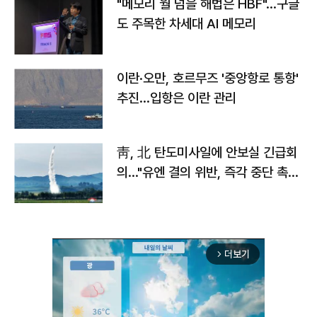
"메모리 월 넘을 해법은 HBF"…구글
도 주목한 차세대 AI 메모리
이란·오만, 호르무즈 '중앙항로 통항'
추진…입항은 이란 관리
靑, 北 탄도미사일에 안보실 긴급회
의…"유엔 결의 위반, 즉각 중단 촉
구"
더보기
arrow_forward_ios