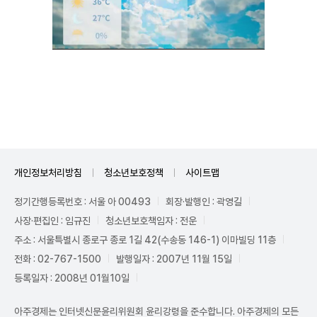
Unmute
개인정보처리방침
청소년보호정책
사이트맵
정기간행등록번호 : 서울 아 00493
회장·발행인 : 곽영길
사장·편집인 : 임규진
청소년보호책임자 : 전운
주소 : 서울특별시 종로구 종로 1길 42(수송동 146-1) 이마빌딩 11층
전화 : 02-767-1500
발행일자 : 2007년 11월 15일
등록일자 : 2008년 01월10일
아주경제는 인터넷신문윤리위원회 윤리강령을 준수합니다. 아주경제의 모든