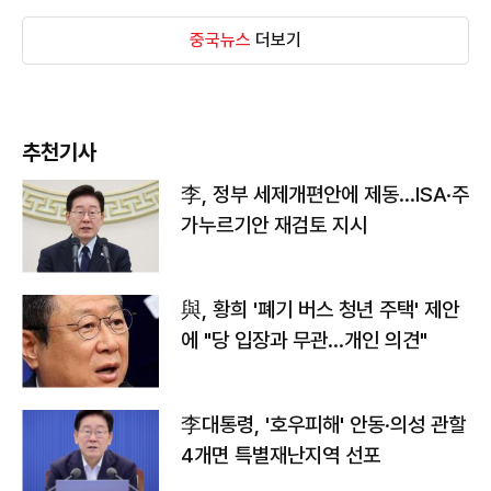
중국뉴스
더보기
추천기사
李, 정부 세제개편안에 제동…ISA·주
가누르기안 재검토 지시
與, 황희 '폐기 버스 청년 주택' 제안
에 "당 입장과 무관…개인 의견"
李대통령, '호우피해' 안동·의성 관할
4개면 특별재난지역 선포