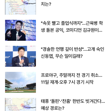
치는?
"속옷 빨고 졸업식까지"…근육병 학
생 돌본 공익, 코미디언 김규원이었
다
"경솔한 언행 깊이 반성"…고개 숙인
신동엽, 무슨 일이길래?
프로야구, 주말까지 전 경기 취소…
11일 재개·오후 7시 경기 시작
태풍 '돌핀'·'찬홈' 한반도 빗겨간다…
예상 경로는?