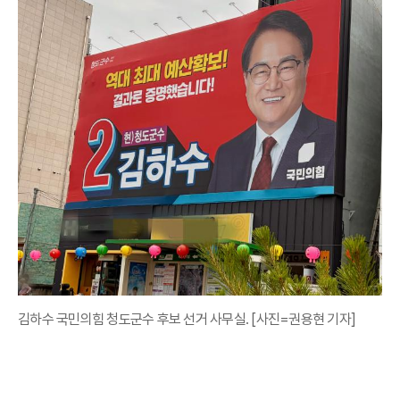
김하수 국민의힘 청도군수 후보 선거 사무실. [사진=권용현 기자]