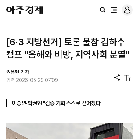
로
아
그
검
전
주
인
색
체
경
메
제
뉴
[6·3 지방선거] 토론 불참 김하수
캠프 "음해와 비방, 지역사회 분열"
권용현 기자
공
텍
입력 2026-05-29 07:09
유
스
트
크
기
이승민·박권현 "검증 기회 스스로 걷어찼다"