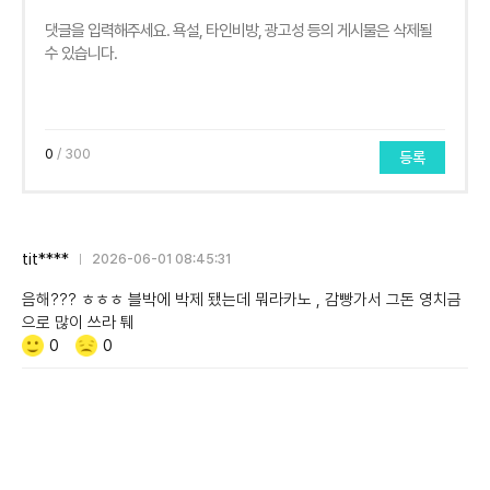
0
/ 300
등록
tit****
2026-06-01 08:45:31
음해??? ㅎㅎㅎ 블박에 박제 됐는데 뭐라카노 , 감빵가서 그돈 영치금
으로 많이 쓰라 퉤
Like/Dislike
공
비
0
0
감
공
감