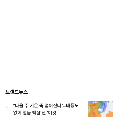
트렌드뉴스
"다음 주 기온 뚝 떨어진다"…태풍도
1
없이 열돔 박살 낸 '이것'