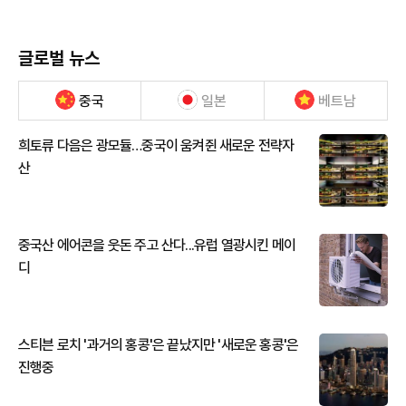
글로벌 뉴스
중국
일본
베트남
희토류 다음은 광모듈…중국이 움켜쥔 새로운 전략자
산
중국산 에어콘을 웃돈 주고 산다...유럽 열광시킨 메이
디
스티븐 로치 '과거의 홍콩'은 끝났지만 '새로운 홍콩'은
진행중