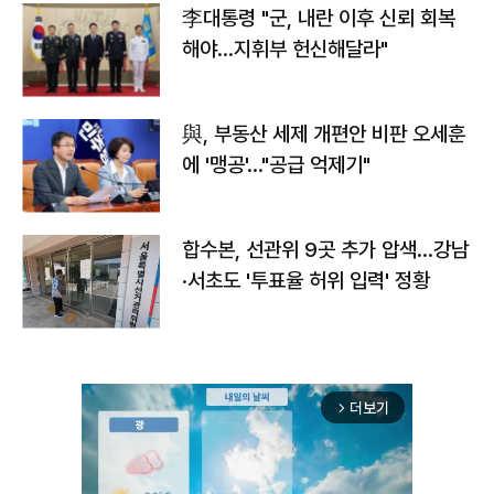
李대통령 "군, 내란 이후 신뢰 회복
해야…지휘부 헌신해달라"
與, 부동산 세제 개편안 비판 오세훈
에 '맹공'…"공급 억제기"
합수본, 선관위 9곳 추가 압색…강남
·서초도 '투표율 허위 입력' 정황
더보기
arrow_forward_ios