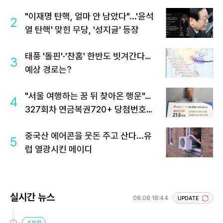
"이재명 탄핵, 얼마 안 남았다"...'윤석
2
열 탄핵' 맞힌 무당, '성지글' 등장
태풍 '돌핀'·'찬홈' 한반도 빗겨간다…
3
예상 경로는?
"서울 여행하는 꿈 뒤 찾아온 행운"…
4
327회차 연금복권720+ 당첨번호조
회 주목
중국산 에어콘을 웃돈 주고 산다...유
5
럽 열광시킨 메이디
실시간 뉴스
08.08 18:44
UPDATE
4분전