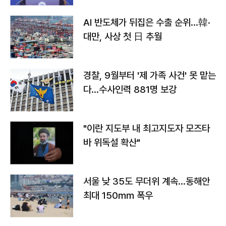
AI 반도체가 뒤집은 수출 순위…韓·
대만, 사상 첫 日 추월
경찰, 9월부터 '제 가족 사건' 못 맡는
다…수사인력 881명 보강
"이란 지도부 내 최고지도자 모즈타
바 위독설 확산"
서울 낮 35도 무더위 계속…동해안
최대 150㎜ 폭우