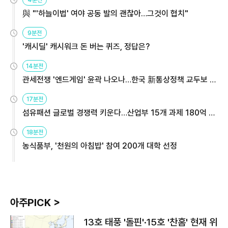
與 "'하늘이법' 여야 공동 발의 괜찮아…그것이 협치"
9분전
'캐시딜' 캐시워크 돈 버는 퀴즈, 정답은?
14분전
관세전쟁 '엔드게임' 윤곽 나오나…한국 新통상정책 교두보 활
용해야
17분전
섬유패션 글로벌 경쟁력 키운다…산업부 15개 과제 180억 지
원
18분전
농식품부, '천원의 아침밥' 참여 200개 대학 선정
아주PICK >
13호 태풍 '돌핀'·15호 '찬홈' 현재 위