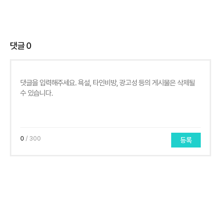
댓글
0
0
/ 300
등록