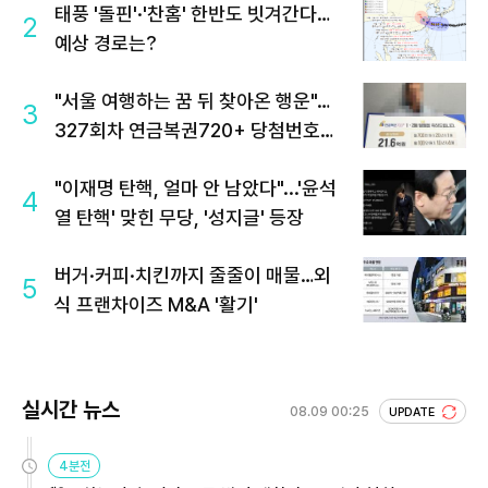
태풍 '돌핀'·'찬홈' 한반도 빗겨간다…
2
예상 경로는?
"서울 여행하는 꿈 뒤 찾아온 행운"…
3
327회차 연금복권720+ 당첨번호조
회 주목
"이재명 탄핵, 얼마 안 남았다"...'윤석
4
열 탄핵' 맞힌 무당, '성지글' 등장
버거·커피·치킨까지 줄줄이 매물…외
5
식 프랜차이즈 M&A '활기'
실시간 뉴스
08.09 00:25
UPDATE
4분전