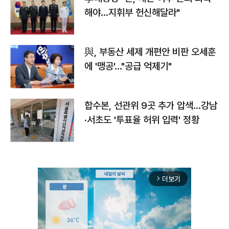
해야…지휘부 헌신해달라"
與, 부동산 세제 개편안 비판 오세훈
에 '맹공'…"공급 억제기"
합수본, 선관위 9곳 추가 압색…강남
·서초도 '투표율 허위 입력' 정황
더보기
arrow_forward_ios