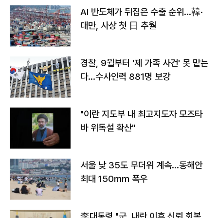
AI 반도체가 뒤집은 수출 순위…韓·
대만, 사상 첫 日 추월
경찰, 9월부터 '제 가족 사건' 못 맡는
다…수사인력 881명 보강
"이란 지도부 내 최고지도자 모즈타
바 위독설 확산"
서울 낮 35도 무더위 계속…동해안
최대 150㎜ 폭우
李대통령 "군, 내란 이후 신뢰 회복