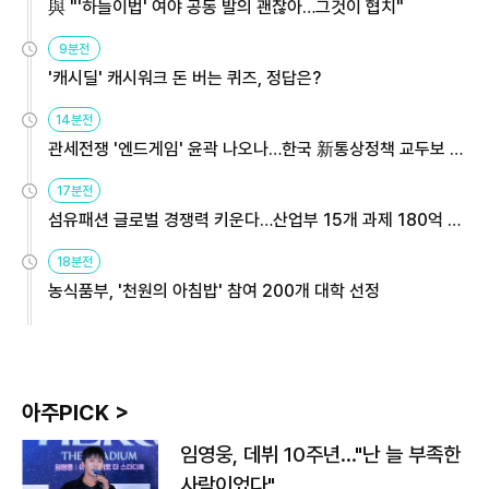
與 "'하늘이법' 여야 공동 발의 괜찮아…그것이 협치"
9분전
'캐시딜' 캐시워크 돈 버는 퀴즈, 정답은?
14분전
관세전쟁 '엔드게임' 윤곽 나오나…한국 新통상정책 교두보 활
용해야
17분전
섬유패션 글로벌 경쟁력 키운다…산업부 15개 과제 180억 지
원
18분전
농식품부, '천원의 아침밥' 참여 200개 대학 선정
아주PICK >
임영웅, 데뷔 10주년…"난 늘 부족한
사람이었다"