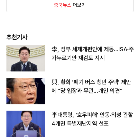
중국뉴스
더보기
추천기사
李, 정부 세제개편안에 제동…ISA·주
가누르기안 재검토 지시
與, 황희 '폐기 버스 청년 주택' 제안
에 "당 입장과 무관…개인 의견"
李대통령, '호우피해' 안동·의성 관할
4개면 특별재난지역 선포