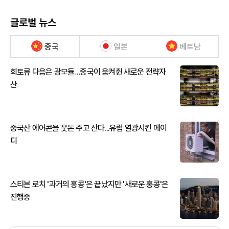
글로벌 뉴스
중국
일본
베트남
희토류 다음은 광모듈…중국이 움켜쥔 새로운 전략자
산
중국산 에어콘을 웃돈 주고 산다...유럽 열광시킨 메이
디
스티븐 로치 '과거의 홍콩'은 끝났지만 '새로운 홍콩'은
진행중