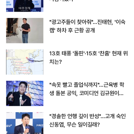
"광고주들이 찾아줘"…진태현, '이숙
캠' 하차 후 근황 공개
13호 태풍 '돌핀'·15호 '찬홈' 현재 위
치는?
"속옷 빨고 졸업식까지"…근육병 학
생 돌본 공익, 코미디언 김규원이었
다
"경솔한 언행 깊이 반성"…고개 숙인
신동엽, 무슨 일이길래?