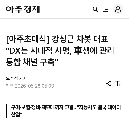
로
아
그
검
전
주
인
색
체
경
메
제
뉴
[아주초대석] 강성근 차봇 대표
"DX는 시대적 사명, 車생애 관리
통합 채널 구축"
오주석 기자
공
텍
입력 2026-05-28 05:00
유
스
트
크
기
구매·보험·정비·재판매까지 연결…"자동차도 결국 데이터
산업"