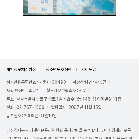
Unmute
개인정보처리방침
청소년보호정책
사이트맵
정기간행등록번호 : 서울 아 00493
회장·발행인 : 곽영길
사장·편집인 : 임규진
청소년보호책임자 : 전운
주소 : 서울특별시 종로구 종로 1길 42(수송동 146-1) 이마빌딩 11층
전화 : 02-767-1500
발행일자 : 2007년 11월 15일
등록일자 : 2008년 01월10일
아주경제는 인터넷신문윤리위원회 윤리강령을 준수합니다. 아주경제의 모든
콘텐츠(기사)는 저작권법의 보호를 받으며, 무단전재, 복사, 배포 등을 금지합