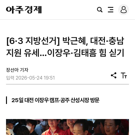
로
아
그
검
전
주
인
색
체
경
메
제
뉴
[6·3 지방선거] 박근혜, 대전·충남
지원 유세…이장우·김태흠 힘 싣기
장선아 기자
공
텍
입력 2026-05-24 19:51
유
스
트
크
기
25일 대전 이장우 캠프·공주 산성시장 방문