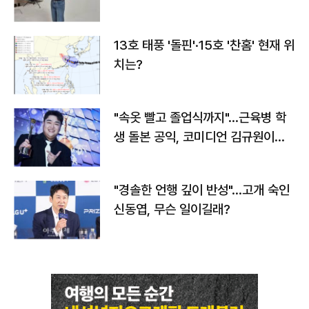
13호 태풍 '돌핀'·15호 '찬홈' 현재 위
치는?
"속옷 빨고 졸업식까지"…근육병 학
생 돌본 공익, 코미디언 김규원이었
다
"경솔한 언행 깊이 반성"…고개 숙인
신동엽, 무슨 일이길래?