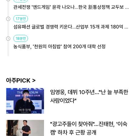
관세전쟁 '엔드게임' 윤곽 나오나…한국 新통상정책 교두보 활
용해야
17분전
섬유패션 글로벌 경쟁력 키운다…산업부 15개 과제 180억 지
원
18분전
농식품부, '천원의 아침밥' 참여 200개 대학 선정
아주PICK >
임영웅, 데뷔 10주년…"난 늘 부족한
사람이었다"
"광고주들이 찾아줘"…진태현, '이숙
캠' 하차 후 근황 공개