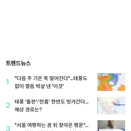
트렌드뉴스
"다음 주 기온 뚝 떨어진다"…태풍도
1
없이 열돔 박살 낸 '이것'
태풍 '돌핀'·'찬홈' 한반도 빗겨간다…
2
예상 경로는?
"서울 여행하는 꿈 뒤 찾아온 행운"…
3