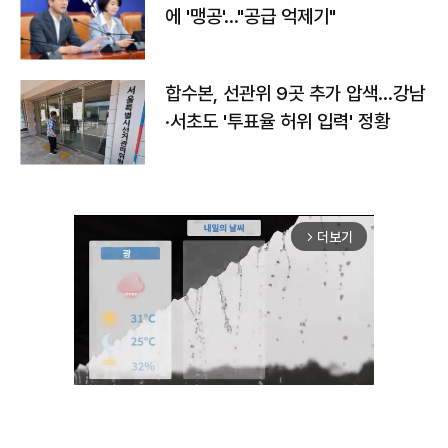
에 '맹공'…"공급 억제기"
합수본, 선관위 9곳 추가 압색…강남
·서초도 '투표율 허위 입력' 정황
더보기
arrow_forward_ios
Mute