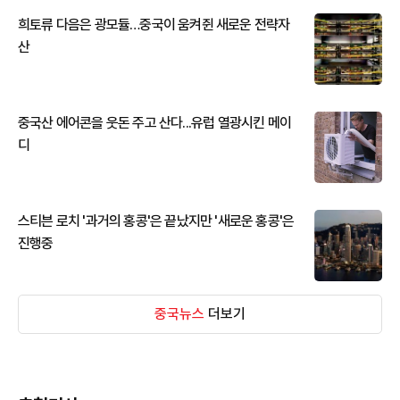
희토류 다음은 광모듈…중국이 움켜쥔 새로운 전략자
산
중국산 에어콘을 웃돈 주고 산다...유럽 열광시킨 메이
디
스티븐 로치 '과거의 홍콩'은 끝났지만 '새로운 홍콩'은
진행중
중국뉴스
더보기