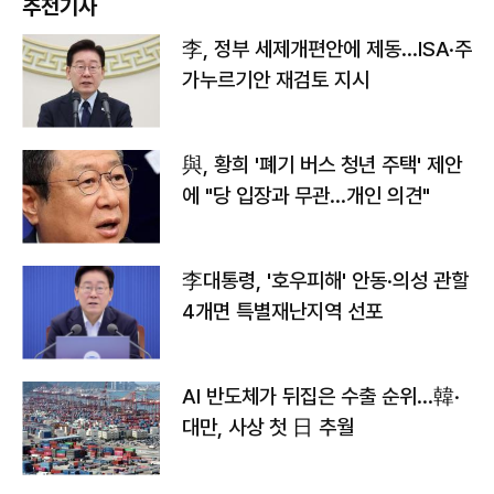
추천기사
李, 정부 세제개편안에 제동…ISA·주
가누르기안 재검토 지시
與, 황희 '폐기 버스 청년 주택' 제안
에 "당 입장과 무관…개인 의견"
李대통령, '호우피해' 안동·의성 관할
4개면 특별재난지역 선포
AI 반도체가 뒤집은 수출 순위…韓·
대만, 사상 첫 日 추월