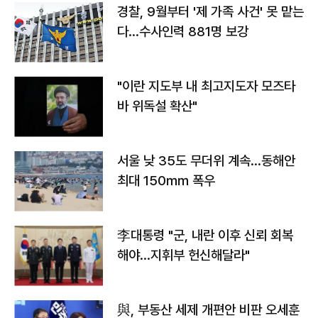
경찰, 9월부터 '제 가족 사건' 못 맡는
다…수사인력 881명 보강
"이란 지도부 내 최고지도자 모즈타
바 위독설 확산"
서울 낮 35도 무더위 계속…동해안
최대 150㎜ 폭우
李대통령 "군, 내란 이후 신뢰 회복
해야…지휘부 헌신해달라"
與, 부동산 세제 개편안 비판 오세훈