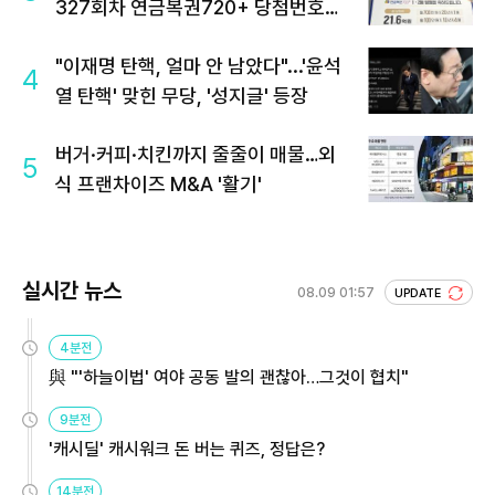
327회차 연금복권720+ 당첨번호조
회 주목
"이재명 탄핵, 얼마 안 남았다"...'윤석
4
열 탄핵' 맞힌 무당, '성지글' 등장
버거·커피·치킨까지 줄줄이 매물…외
5
식 프랜차이즈 M&A '활기'
실시간 뉴스
08.09 01:57
UPDATE
4분전
與 "'하늘이법' 여야 공동 발의 괜찮아…그것이 협치"
9분전
'캐시딜' 캐시워크 돈 버는 퀴즈, 정답은?
14분전