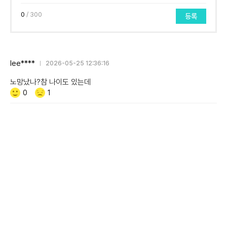
0
/ 300
등록
lee****
2026-05-25 12:36:16
노망났나?참 나이도 있는데
Like/Dislike
공
비
0
1
감
공
감