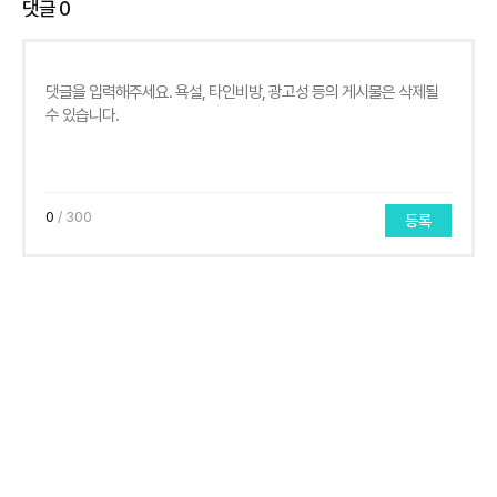
댓글
0
0
/ 300
등록