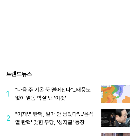
트렌드뉴스
"다음 주 기온 뚝 떨어진다"…태풍도
1
없이 열돔 박살 낸 '이것'
"이재명 탄핵, 얼마 안 남았다"...'윤석
2
열 탄핵' 맞힌 무당, '성지글' 등장