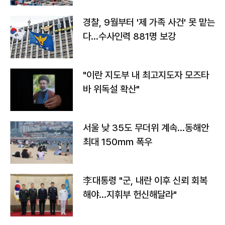
경찰, 9월부터 '제 가족 사건' 못 맡는
다…수사인력 881명 보강
"이란 지도부 내 최고지도자 모즈타
바 위독설 확산"
서울 낮 35도 무더위 계속…동해안
최대 150㎜ 폭우
李대통령 "군, 내란 이후 신뢰 회복
해야…지휘부 헌신해달라"