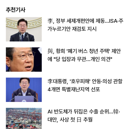
추천기사
李, 정부 세제개편안에 제동…ISA·주
가누르기안 재검토 지시
與, 황희 '폐기 버스 청년 주택' 제안
에 "당 입장과 무관…개인 의견"
李대통령, '호우피해' 안동·의성 관할
4개면 특별재난지역 선포
AI 반도체가 뒤집은 수출 순위…韓·
대만, 사상 첫 日 추월