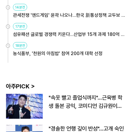
14분전
관세전쟁 '엔드게임' 윤곽 나오나…한국 新통상정책 교두보 활
용해야
17분전
섬유패션 글로벌 경쟁력 키운다…산업부 15개 과제 180억 지
원
18분전
농식품부, '천원의 아침밥' 참여 200개 대학 선정
아주PICK >
"속옷 빨고 졸업식까지"…근육병 학
생 돌본 공익, 코미디언 김규원이었
다
"경솔한 언행 깊이 반성"…고개 숙인