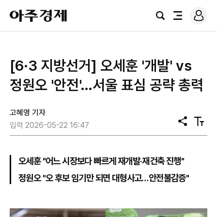
로
아
그
검
전
주
인
색
체
경
메
제
뉴
[6·3 지방선거] 오세훈 '개발' vs
정원오 '안전'…서울 표심 공략 총력
고혜영 기자
공
텍
입력 2026-05-22 16:47
유
스
트
크
기
오세훈 "어느 시장보다 빠르게 재개발·재건축 진행"
정원오 "오 후보 임기만 되면 대형사고…안전불감증"