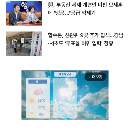
與, 부동산 세제 개편안 비판 오세훈
에 '맹공'…"공급 억제기"
합수본, 선관위 9곳 추가 압색…강남
·서초도 '투표율 허위 입력' 정황
더보기
arrow_forward_ios