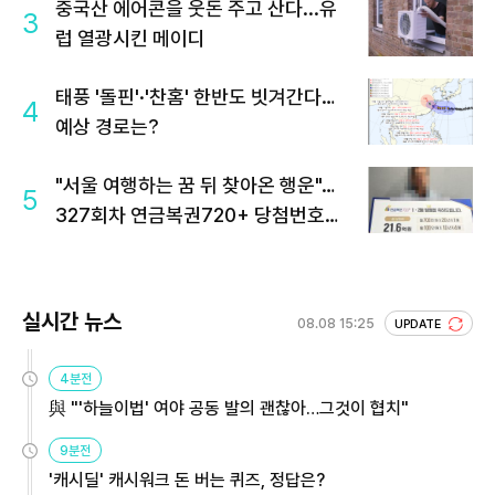
중국산 에어콘을 웃돈 주고 산다...유
3
럽 열광시킨 메이디
태풍 '돌핀'·'찬홈' 한반도 빗겨간다…
4
예상 경로는?
"서울 여행하는 꿈 뒤 찾아온 행운"…
5
327회차 연금복권720+ 당첨번호조
회 주목
실시간 뉴스
08.08 15:25
UPDATE
4분전
與 "'하늘이법' 여야 공동 발의 괜찮아…그것이 협치"
9분전
'캐시딜' 캐시워크 돈 버는 퀴즈, 정답은?