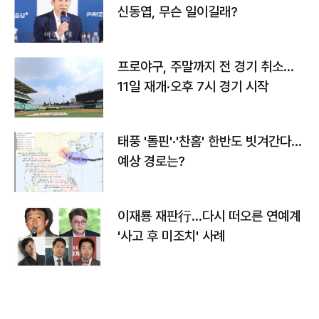
신동엽, 무슨 일이길래?
프로야구, 주말까지 전 경기 취소…
11일 재개·오후 7시 경기 시작
태풍 '돌핀'·'찬홈' 한반도 빗겨간다…
예상 경로는?
이재룡 재판行…다시 떠오른 연예계
'사고 후 미조치' 사례