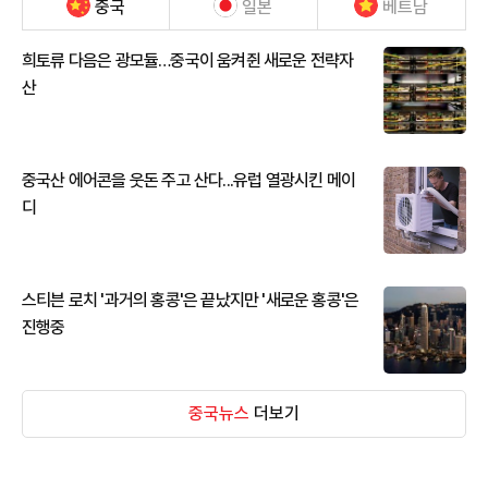
중국
일본
베트남
희토류 다음은 광모듈…중국이 움켜쥔 새로운 전략자
산
중국산 에어콘을 웃돈 주고 산다...유럽 열광시킨 메이
디
스티븐 로치 '과거의 홍콩'은 끝났지만 '새로운 홍콩'은
진행중
중국뉴스
더보기