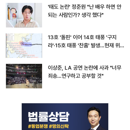
'태도 논란' 정준원 "난 배우 하면 안
되는 사람인가? 생각 했다"
13호 '돌핀' 이어 14호 태풍 '구지
라'·15호 태풍 '찬홈' 발생…현재 위
치와 이동경로는?
이상준, LA 공연 논란에 사과 "너무
죄송…연구하고 공부할 것"