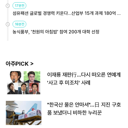
용해야
17분전
섬유패션 글로벌 경쟁력 키운다…산업부 15개 과제 180억 지
원
18분전
농식품부, '천원의 아침밥' 참여 200개 대학 선정
아주PICK >
이재룡 재판行…다시 떠오른 연예계
'사고 후 미조치' 사례
"한국산 물은 안마셔"…日 지진 구호
품 보냈더니 비하한 누리꾼