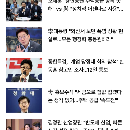
오세훈 "용산공원 주택공급 동의 못
해" vs 與 "정치적 어젠다로 사용"
맞불
李대통령 "외신서 보던 폭염 상황 현
실로…모든 행정력 총동원하라"
종합특검, '계엄 당정대 회의 참석' 한
동훈 참고인 조사...12일 통보
靑 홍보수석 "세금으로 집값 잡겠다
는 생각 없어…주택 공급 '속도전'"
김정관 산업장관 "반도체 산업, 빠른