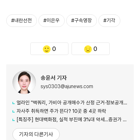
#내란선전
#이은우
#구속영장
#기각
0
0
송윤서 기자
sys0303@ajunews.com
얼라인 "맥쿼리, 가비아 공개매수가 산정 근거·정보공개 더 밝혀야"
자사주 취득하면 주가 뜬다? 10곳 중 4곳 하락
[특징주] 현대백화점, 실적 부진에 3%대 약세…증권가 목표가 줄하향
기자의 다른기사