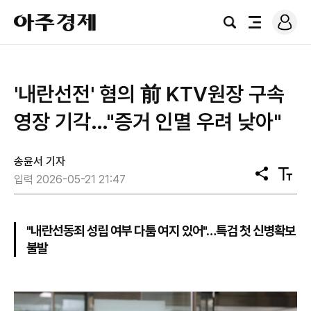
로
아
그
검
전
주
인
색
체
경
메
제
뉴
'내란선전' 혐의 前 KTV원장 구속
영장 기각…"증거 인멸 우려 낮아"
송윤서 기자
공
텍
입력 2026-05-21 21:47
유
스
트
크
기
"내란선동죄 성립 여부 다툼 여지 있어"…특검 첫 신병확보
불발