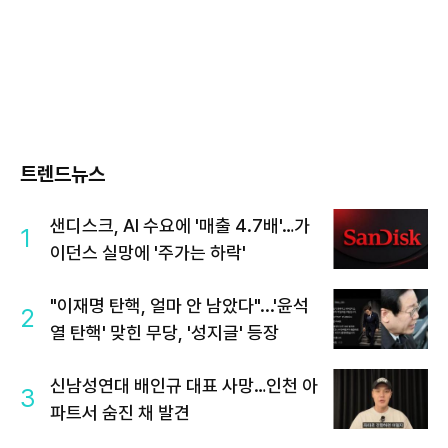
트렌드뉴스
샌디스크, AI 수요에 '매출 4.7배'…가
1
이던스 실망에 '주가는 하락'
"이재명 탄핵, 얼마 안 남았다"...'윤석
2
열 탄핵' 맞힌 무당, '성지글' 등장
신남성연대 배인규 대표 사망…인천 아
3
파트서 숨진 채 발견