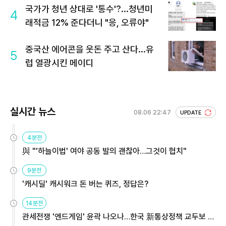
국가가 청년 상대로 '통수'?...청년미
4
래적금 12% 준다더니 "응, 오류야"
중국산 에어콘을 웃돈 주고 산다...유
5
럽 열광시킨 메이디
실시간 뉴스
08.06 22:47
UPDATE
4분전
與 "'하늘이법' 여야 공동 발의 괜찮아…그것이 협치"
9분전
'캐시딜' 캐시워크 돈 버는 퀴즈, 정답은?
14분전
관세전쟁 '엔드게임' 윤곽 나오나…한국 新통상정책 교두보 활