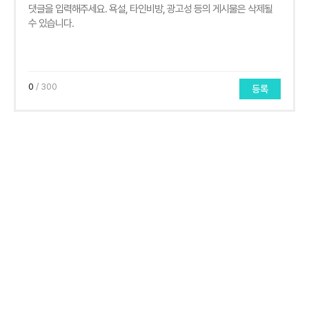
0
/ 300
등록