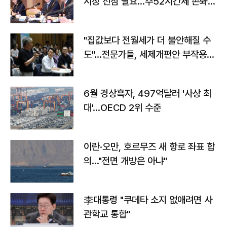
시장 선점 필요…주52시간제 손봐
야"
"집값보다 전월세가 더 불안해질 수
도"…전문가들, 세제개편안 부작용
우려
6월 경상흑자, 497억달러 '사상 최
대'…OECD 2위 수준
이란·오만, 호르무즈 새 항로 좌표 합
의…"전면 개방은 아냐"
李대통령 "쿠데타 소지 없애려면 사
관학교 통합"