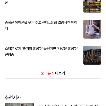
산
중국산 에어콘을 웃돈 주고 산다...유럽 열광시킨 메이
디
스티븐 로치 '과거의 홍콩'은 끝났지만 '새로운 홍콩'은
진행중
중국뉴스
더보기
추천기사