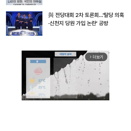
與 전당대회 2차 토론회…'탈당 의혹
·신천지 당원 가입 논란' 공방
더보기
arrow_forward_ios
Unmute