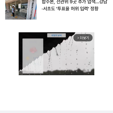
합수본, 선관위 9곳 추가 압색…강남
·서초도 '투표율 허위 입력' 정황
더보기
arrow_forward_ios
Mute