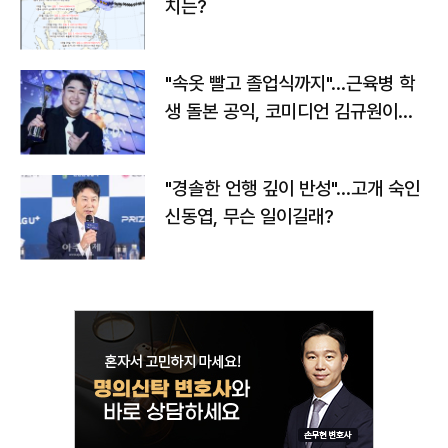
치는?
"속옷 빨고 졸업식까지"…근육병 학
생 돌본 공익, 코미디언 김규원이었
다
"경솔한 언행 깊이 반성"…고개 숙인
신동엽, 무슨 일이길래?