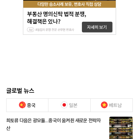
글로벌 뉴스
중국
일본
베트남
희토류 다음은 광모듈…중국이 움켜쥔 새로운 전략자
산