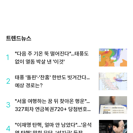
트렌드뉴스
"다음 주 기온 뚝 떨어진다"…태풍도
1
없이 열돔 박살 낸 '이것'
태풍 '돌핀'·'찬홈' 한반도 빗겨간다…
2
예상 경로는?
"서울 여행하는 꿈 뒤 찾아온 행운"…
3
327회차 연금복권720+ 당첨번호조
회 주목
"이재명 탄핵, 얼마 안 남았다"...'윤석
4
열 탄핵' 맞힌 무당, '성지글' 등장