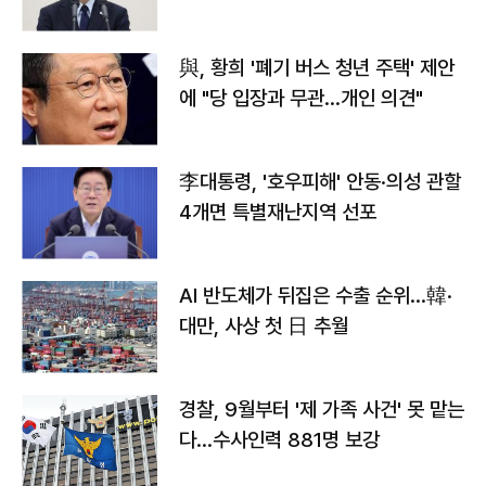
與, 황희 '폐기 버스 청년 주택' 제안
에 "당 입장과 무관…개인 의견"
李대통령, '호우피해' 안동·의성 관할
4개면 특별재난지역 선포
AI 반도체가 뒤집은 수출 순위…韓·
대만, 사상 첫 日 추월
경찰, 9월부터 '제 가족 사건' 못 맡는
다…수사인력 881명 보강