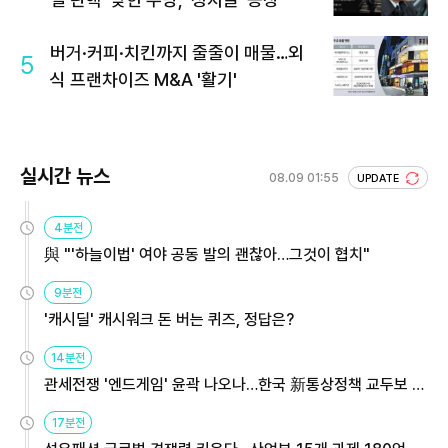
버거·커피·치킨까지 줄줄이 매물…외
5
식 프랜차이즈 M&A '활기'
실시간 뉴스
08.09 01:55
UPDATE
4분전
與 "'하늘이법' 여야 공동 발의 괜찮아…그것이 협치"
9분전
'캐시딜' 캐시워크 돈 버는 퀴즈, 정답은?
14분전
관세전쟁 '엔드게임' 윤곽 나오나…한국 新통상정책 교두보 활
용해야
17분전