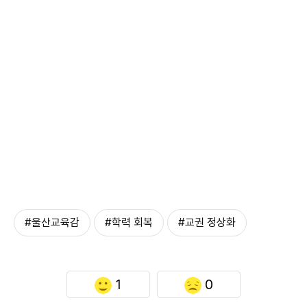
#울산교육감
#학력 회복
#교권 정상화
1
0