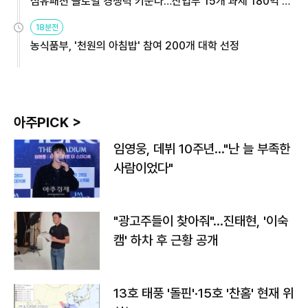
섬유패션 글로벌 경쟁력 키운다…산업부 15개 과제 180억 지
원
18분전
농식품부, '천원의 아침밥' 참여 200개 대학 선정
아주PICK >
임영웅, 데뷔 10주년…"난 늘 부족한
사람이었다"
"광고주들이 찾아줘"…진태현, '이숙
캠' 하차 후 근황 공개
13호 태풍 '돌핀'·15호 '찬홈' 현재 위