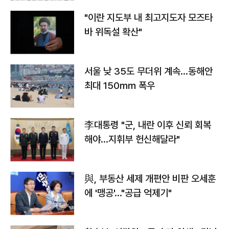
"이란 지도부 내 최고지도자 모즈타
바 위독설 확산"
서울 낮 35도 무더위 계속…동해안
최대 150㎜ 폭우
李대통령 "군, 내란 이후 신뢰 회복
해야…지휘부 헌신해달라"
與, 부동산 세제 개편안 비판 오세훈
에 '맹공'…"공급 억제기"