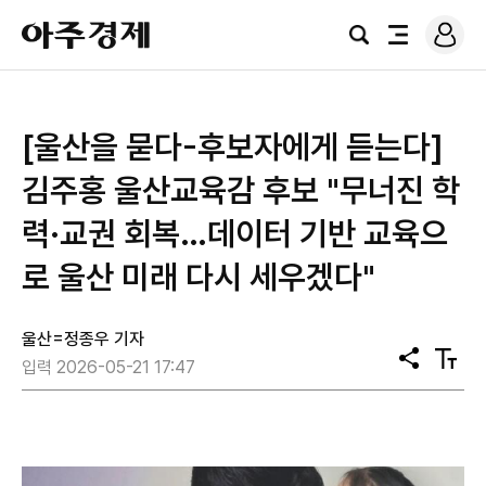
로
아
그
검
전
주
인
색
체
경
메
제
뉴
[울산을 묻다-후보자에게 듣는다]
김주홍 울산교육감 후보 "무너진 학
력·교권 회복…데이터 기반 교육으
로 울산 미래 다시 세우겠다"
울산=정종우 기자
공
텍
입력 2026-05-21 17:47
유
스
트
크
기