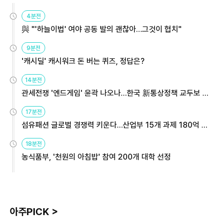
4분전
與 "'하늘이법' 여야 공동 발의 괜찮아…그것이 협치"
9분전
'캐시딜' 캐시워크 돈 버는 퀴즈, 정답은?
14분전
관세전쟁 '엔드게임' 윤곽 나오나…한국 新통상정책 교두보 활
용해야
17분전
섬유패션 글로벌 경쟁력 키운다…산업부 15개 과제 180억 지
원
18분전
농식품부, '천원의 아침밥' 참여 200개 대학 선정
아주PICK >