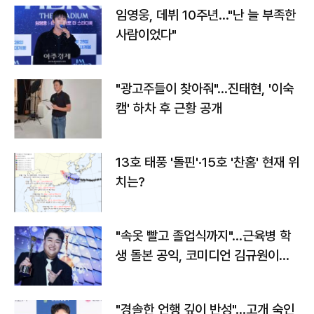
임영웅, 데뷔 10주년…"난 늘 부족한
사람이었다"
"광고주들이 찾아줘"…진태현, '이숙
캠' 하차 후 근황 공개
13호 태풍 '돌핀'·15호 '찬홈' 현재 위
치는?
"속옷 빨고 졸업식까지"…근육병 학
생 돌본 공익, 코미디언 김규원이었
다
"경솔한 언행 깊이 반성"…고개 숙인