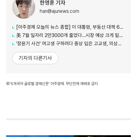
한영훈 기자
han@ajunews.com
[아주경제 오늘의 뉴스 종합] 이 대통령, 부동산 대책 6시간 점검…"기존 방식 벗어나 과감히 실행" 外
美 7월 일자리 2만3000개 줄었다…시장 예상 크게 밑돈 '고용 쇼크'
'장윤기 사건' 여고생 구하려다 중상 입은 고교생, 의상자 인정
기자의 다른기사
©'5개국어 글로벌 경제신문' 아주경제. 무단전재·재배포 금지