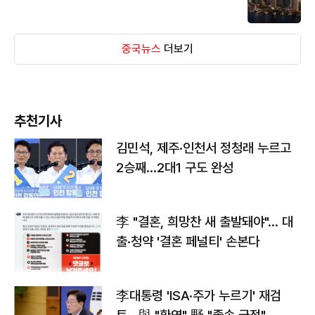
중국뉴스
더보기
추천기사
김민석, 제주·인천서 정청래 누르고
2승째…2대1 구도 완성
李 "결혼, 희망찬 새 출발돼야"… 대
출·청약 '결혼 페널티' 손본다
李대통령 'ISA·주가 누르기' 재검