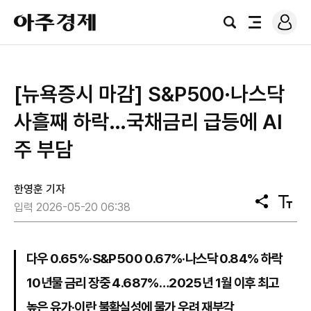
로
아
그
검
전
주
인
색
체
경
메
제
뉴
[뉴욕증시 마감] S&P500·나스닥
사흘째 하락…국채금리 급등에 AI
주 부담
한영훈 기자
공
텍
입력 2026-05-20 06:38
유
스
트
크
기
다우 0.65%·S&P500 0.67%·나스닥 0.84% 하락
10년물 금리 장중 4.687%…2025년 1월 이후 최고
높은 유가·이란 불확실성에 물가 우려 재부각