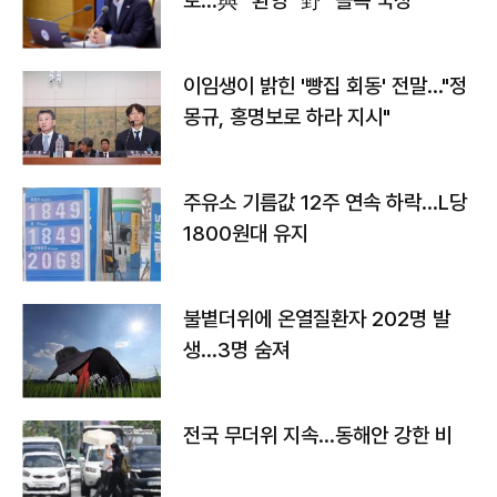
토…與 "환영" 野 "졸속 국정"
이임생이 밝힌 '빵집 회동' 전말…"정
몽규, 홍명보로 하라 지시"
주유소 기름값 12주 연속 하락…L당
1800원대 유지
불볕더위에 온열질환자 202명 발
생…3명 숨져
전국 무더위 지속…동해안 강한 비