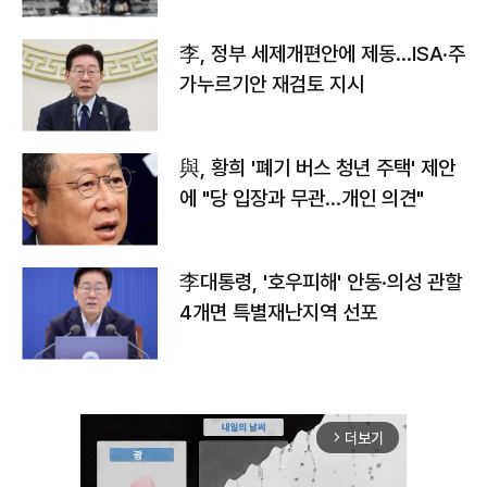
李, 정부 세제개편안에 제동…ISA·주
가누르기안 재검토 지시
與, 황희 '폐기 버스 청년 주택' 제안
에 "당 입장과 무관…개인 의견"
李대통령, '호우피해' 안동·의성 관할
4개면 특별재난지역 선포
더보기
arrow_forward_ios