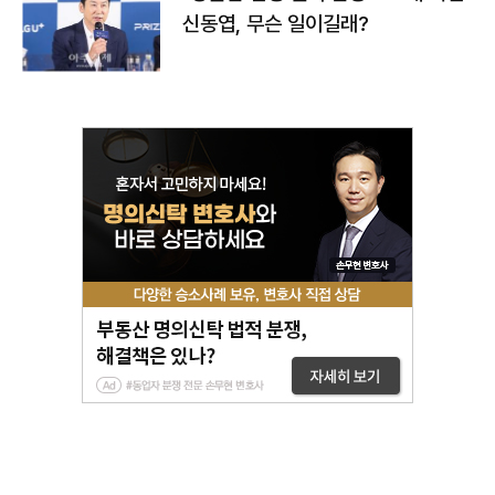
신동엽, 무슨 일이길래?