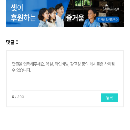
댓글
0
0
/ 300
등록