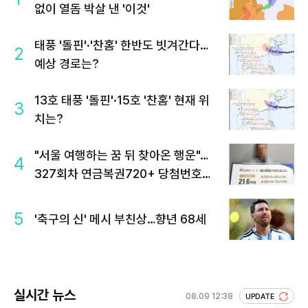
없이 열돔 박살 낸 '이것'
태풍 '돌핀'·'찬홈' 한반도 빗겨간다…
2
예상 경로는?
13호 태풍 '돌핀'·15호 '찬홈' 현재 위
3
치는?
"서울 여행하는 꿈 뒤 찾아온 행운"…
4
327회차 연금복권720+ 당첨번호조
회 주목
5
'축구의 신' 메시 부친상…향년 68세
실시간 뉴스
08.09 12:38
UPDATE