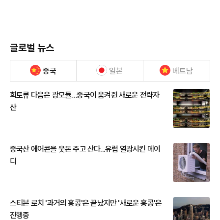
글로벌 뉴스
중국
일본
베트남
희토류 다음은 광모듈…중국이 움켜쥔 새로운 전략자
산
중국산 에어콘을 웃돈 주고 산다...유럽 열광시킨 메이
디
스티븐 로치 '과거의 홍콩'은 끝났지만 '새로운 홍콩'은
진행중