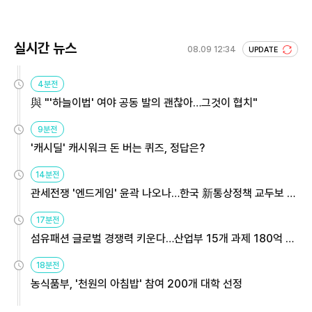
실시간 뉴스
08.09 12:34
UPDATE
4분전
與 "'하늘이법' 여야 공동 발의 괜찮아…그것이 협치"
9분전
'캐시딜' 캐시워크 돈 버는 퀴즈, 정답은?
14분전
관세전쟁 '엔드게임' 윤곽 나오나…한국 新통상정책 교두보 활
용해야
17분전
섬유패션 글로벌 경쟁력 키운다…산업부 15개 과제 180억 지
원
18분전
농식품부, '천원의 아침밥' 참여 200개 대학 선정