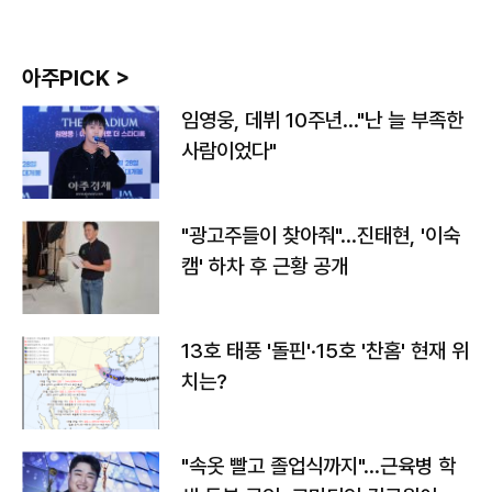
아주PICK >
임영웅, 데뷔 10주년…"난 늘 부족한
사람이었다"
"광고주들이 찾아줘"…진태현, '이숙
캠' 하차 후 근황 공개
13호 태풍 '돌핀'·15호 '찬홈' 현재 위
치는?
"속옷 빨고 졸업식까지"…근육병 학