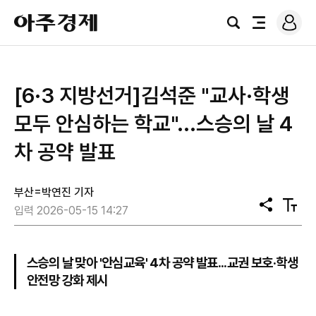
로
아
그
검
전
주
인
색
체
경
메
제
뉴
[6·3 지방선거]김석준 "교사·학생
모두 안심하는 학교"...스승의 날 4
차 공약 발표
부산=박연진 기자
공
텍
입력 2026-05-15 14:27
유
스
트
크
기
스승의 날 맞아 '안심교육' 4차 공약 발표...교권 보호·학생
안전망 강화 제시