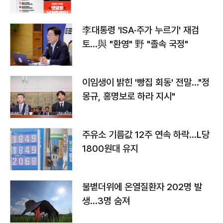
李대통령 'ISA·주가 누르기' 재검
토…與 "환영" 野 "졸속 국정"
이임생이 밝힌 '빵집 회동' 전말…"정
몽규, 홍명보로 하라 지시"
주유소 기름값 12주 연속 하락…L당
1800원대 유지
불볕더위에 온열질환자 202명 발
생…3명 숨져