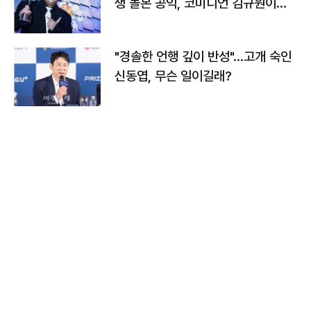
생 돌본 공익, 코미디언 김규원이었
다
"경솔한 언행 깊이 반성"…고개 숙인
신동엽, 무슨 일이길래?