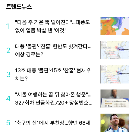
트렌드뉴스
"다음 주 기온 뚝 떨어진다"…태풍도
1
없이 열돔 박살 낸 '이것'
태풍 '돌핀'·'찬홈' 한반도 빗겨간다…
2
예상 경로는?
13호 태풍 '돌핀'·15호 '찬홈' 현재 위
3
치는?
"서울 여행하는 꿈 뒤 찾아온 행운"…
4
327회차 연금복권720+ 당첨번호조
회 주목
5
'축구의 신' 메시 부친상…향년 68세