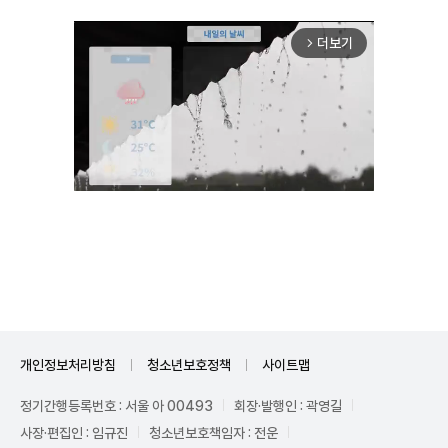
더보기
arrow_forward_ios
Unmute
개인정보처리방침
청소년보호정책
사이트맵
정기간행등록번호 : 서울 아 00493
회장·발행인 : 곽영길
사장·편집인 : 임규진
청소년보호책임자 : 전운