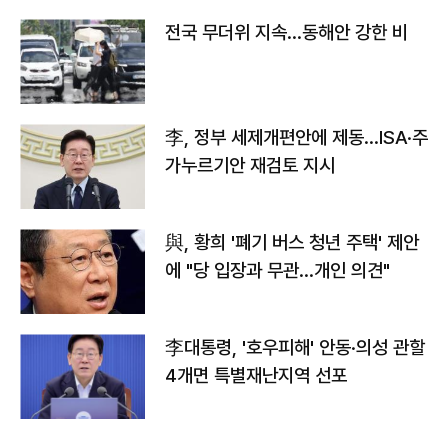
전국 무더위 지속…동해안 강한 비
李, 정부 세제개편안에 제동…ISA·주
가누르기안 재검토 지시
與, 황희 '폐기 버스 청년 주택' 제안
에 "당 입장과 무관…개인 의견"
李대통령, '호우피해' 안동·의성 관할
4개면 특별재난지역 선포