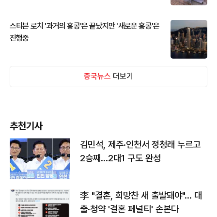
스티븐 로치 '과거의 홍콩'은 끝났지만 '새로운 홍콩'은
진행중
중국뉴스
더보기
추천기사
김민석, 제주·인천서 정청래 누르고
2승째…2대1 구도 완성
李 "결혼, 희망찬 새 출발돼야"… 대
출·청약 '결혼 페널티' 손본다