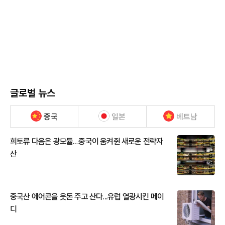
글로벌 뉴스
중국
일본
베트남
희토류 다음은 광모듈…중국이 움켜쥔 새로운 전략자
산
중국산 에어콘을 웃돈 주고 산다...유럽 열광시킨 메이
디