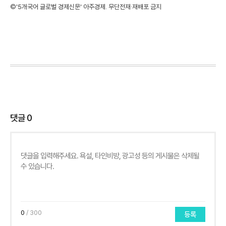
©'5개국어 글로벌 경제신문' 아주경제. 무단전재·재배포 금지
댓글
0
0
/ 300
등록