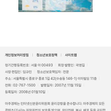
Unmute
개인정보처리방침
청소년보호정책
사이트맵
정기간행등록번호 : 서울 아 00493
회장·발행인 : 곽영길
사장·편집인 : 임규진
청소년보호책임자 : 전운
주소 : 서울특별시 종로구 종로 1길 42(수송동 146-1) 이마빌딩 11층
전화 : 02-767-1500
발행일자 : 2007년 11월 15일
등록일자 : 2008년 01월10일
아주경제는 인터넷신문윤리위원회 윤리강령을 준수합니다. 아주경제의 모든
콘텐츠(기사)는 저작권법의 보호를 받으며, 무단전재, 복사, 배포 등을 금지합