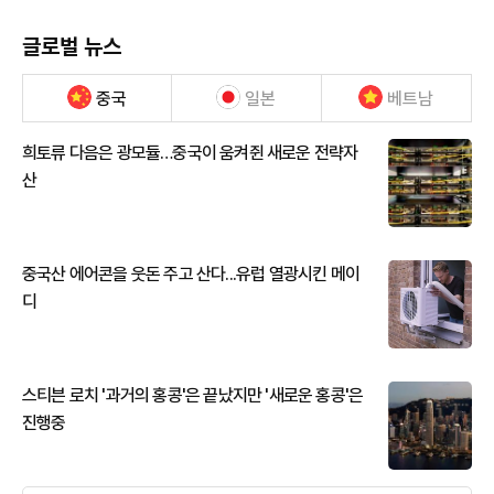
글로벌 뉴스
중국
일본
베트남
희토류 다음은 광모듈…중국이 움켜쥔 새로운 전략자
산
중국산 에어콘을 웃돈 주고 산다...유럽 열광시킨 메이
디
스티븐 로치 '과거의 홍콩'은 끝났지만 '새로운 홍콩'은
진행중