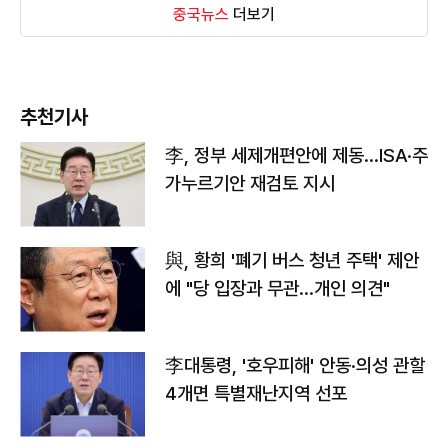
중국뉴스
더보기
추천기사
李, 정부 세제개편안에 제동…ISA·주
가누르기안 재검토 지시
與, 황희 '폐기 버스 청년 주택' 제안
에 "당 입장과 무관…개인 의견"
李대통령, '호우피해' 안동·의성 관할
4개면 특별재난지역 선포