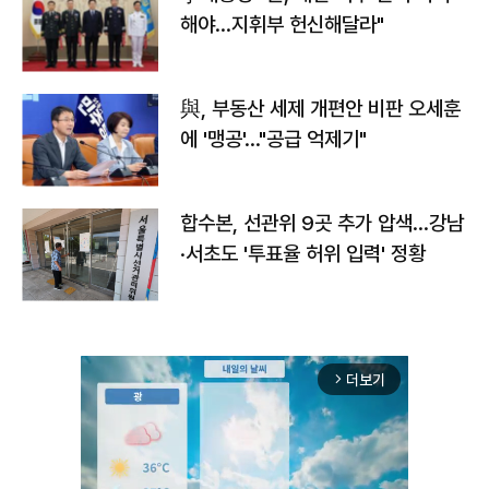
해야…지휘부 헌신해달라"
與, 부동산 세제 개편안 비판 오세훈
에 '맹공'…"공급 억제기"
합수본, 선관위 9곳 추가 압색…강남
·서초도 '투표율 허위 입력' 정황
더보기
arrow_forward_ios