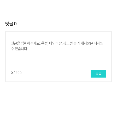
댓글
0
0
/ 300
등록