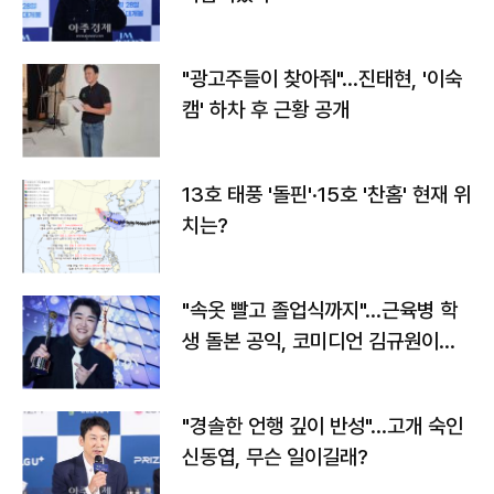
"광고주들이 찾아줘"…진태현, '이숙
캠' 하차 후 근황 공개
13호 태풍 '돌핀'·15호 '찬홈' 현재 위
치는?
"속옷 빨고 졸업식까지"…근육병 학
생 돌본 공익, 코미디언 김규원이었
다
"경솔한 언행 깊이 반성"…고개 숙인
신동엽, 무슨 일이길래?