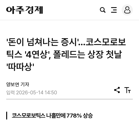
로
아
그
검
전
주
인
색
체
경
메
제
뉴
'돈이 넘쳐나는 증시'…코스모로보
틱스 '4연상', 폴레드는 상장 첫날
'따따상'
양보연 기자
공
텍
입력 2026-05-14 14:50
유
스
트
크
기
코스모로보틱스 나흘만에 778% 상승