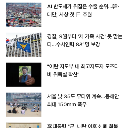
AI 반도체가 뒤집은 수출 순위…韓·
대만, 사상 첫 日 추월
경찰, 9월부터 '제 가족 사건' 못 맡는
다…수사인력 881명 보강
"이란 지도부 내 최고지도자 모즈타
바 위독설 확산"
서울 낮 35도 무더위 계속…동해안
최대 150㎜ 폭우
李대통령 "군, 내란 이후 신뢰 회복