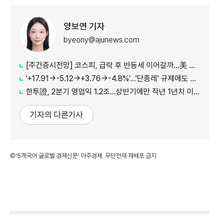
양보연 기자
byeony@ajunews.com
[주간증시전망] 코스피, 급락 후 반등세 이어갈까…美 CPI·외국인 수급 '촉각'
'+17.91→-5.12→+3.76→-4.8%'…'단종레' 규제에도 여전히 롤러코스터 타는 코스피
한투證, 2분기 영업익 1.2조…상반기에만 작년 1년치 이익만큼 벌었다
기자의 다른기사
©'5개국어 글로벌 경제신문' 아주경제. 무단전재·재배포 금지