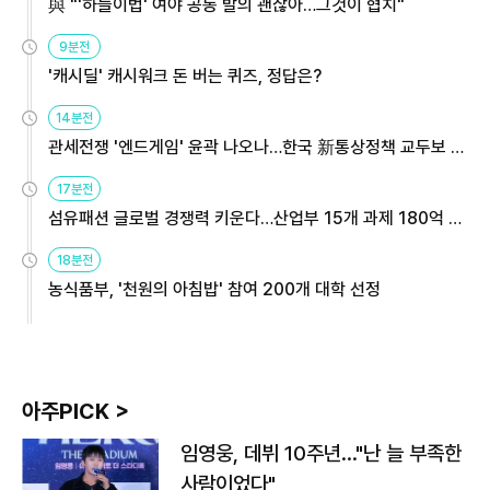
與 "'하늘이법' 여야 공동 발의 괜찮아…그것이 협치"
9분전
'캐시딜' 캐시워크 돈 버는 퀴즈, 정답은?
14분전
관세전쟁 '엔드게임' 윤곽 나오나…한국 新통상정책 교두보 활
용해야
17분전
섬유패션 글로벌 경쟁력 키운다…산업부 15개 과제 180억 지
원
18분전
농식품부, '천원의 아침밥' 참여 200개 대학 선정
아주PICK >
임영웅, 데뷔 10주년…"난 늘 부족한
사람이었다"