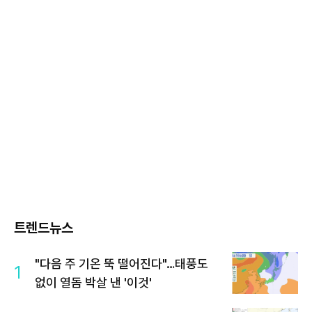
트렌드뉴스
"다음 주 기온 뚝 떨어진다"…태풍도
1
없이 열돔 박살 낸 '이것'