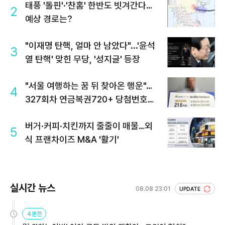
태풍 '돌핀'·'찬홈' 한반도 빗겨간다…
2
예상 경로는?
"이재명 탄핵, 얼마 안 남았다"...'윤석
3
열 탄핵' 맞힌 무당, '성지글' 등장
"서울 여행하는 꿈 뒤 찾아온 행운"…
4
327회차 연금복권720+ 당첨번호조
회 주목
버거·커피·치킨까지 줄줄이 매물…외
5
식 프랜차이즈 M&A '활기'
실시간 뉴스
08.08 23:01
UPDATE
4분전