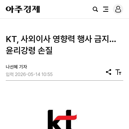
로
아
그
검
전
주
인
색
체
경
메
제
뉴
KT, 사외이사 영향력 행사 금지…
윤리강령 손질
나선혜 기자
공
텍
입력 2026-05-14 10:55
유
스
트
크
기