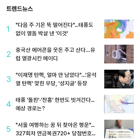
트렌드뉴스
"다음 주 기온 뚝 떨어진다"…태풍도
1
없이 열돔 박살 낸 '이것'
중국산 에어콘을 웃돈 주고 산다...유
2
럽 열광시킨 메이디
"이재명 탄핵, 얼마 안 남았다"...'윤석
3
열 탄핵' 맞힌 무당, '성지글' 등장
태풍 '돌핀'·'찬홈' 한반도 빗겨간다…
4
예상 경로는?
"서울 여행하는 꿈 뒤 찾아온 행운"…
5
327회차 연금복권720+ 당첨번호조