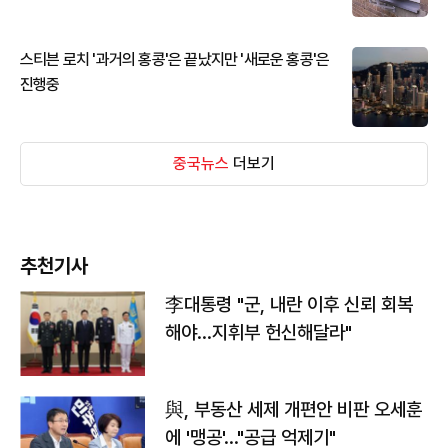
스티븐 로치 '과거의 홍콩'은 끝났지만 '새로운 홍콩'은
진행중
중국뉴스
더보기
추천기사
李대통령 "군, 내란 이후 신뢰 회복
해야…지휘부 헌신해달라"
與, 부동산 세제 개편안 비판 오세훈
에 '맹공'…"공급 억제기"