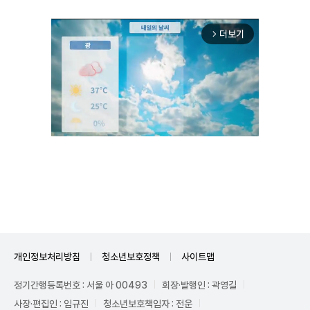
더보기
arrow_forward_ios
Unmute
개인정보처리방침
청소년보호정책
사이트맵
정기간행등록번호 : 서울 아 00493
회장·발행인 : 곽영길
사장·편집인 : 임규진
청소년보호책임자 : 전운