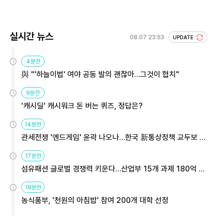
회 주목
실시간 뉴스
08.07 23:53
UPDATE
4분전
與 "'하늘이법' 여야 공동 발의 괜찮아…그것이 협치"
9분전
'캐시딜' 캐시워크 돈 버는 퀴즈, 정답은?
14분전
관세전쟁 '엔드게임' 윤곽 나오나…한국 新통상정책 교두보 활
용해야
17분전
섬유패션 글로벌 경쟁력 키운다…산업부 15개 과제 180억 지
원
18분전
농식품부, '천원의 아침밥' 참여 200개 대학 선정