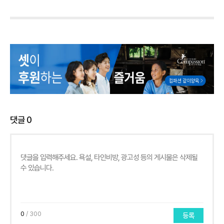
댓글
0
0
/ 300
등록