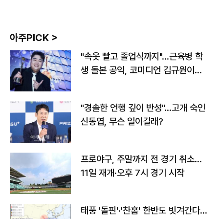
아주PICK >
"속옷 빨고 졸업식까지"…근육병 학
생 돌본 공익, 코미디언 김규원이었
다
"경솔한 언행 깊이 반성"…고개 숙인
신동엽, 무슨 일이길래?
프로야구, 주말까지 전 경기 취소…
11일 재개·오후 7시 경기 시작
태풍 '돌핀'·'찬홈' 한반도 빗겨간다…