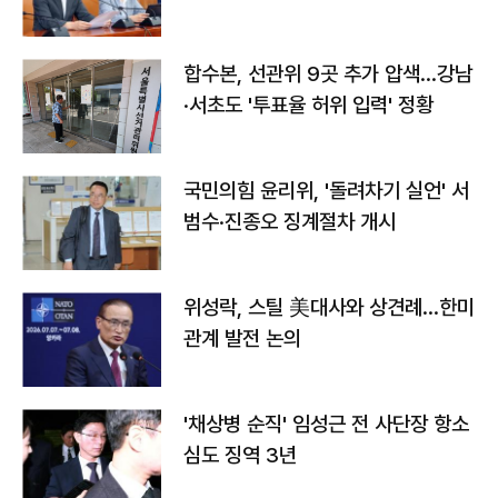
합수본, 선관위 9곳 추가 압색…강남
·서초도 '투표율 허위 입력' 정황
국민의힘 윤리위, '돌려차기 실언' 서
범수·진종오 징계절차 개시
위성락, 스틸 美대사와 상견례…한미
관계 발전 논의
'채상병 순직' 임성근 전 사단장 항소
심도 징역 3년