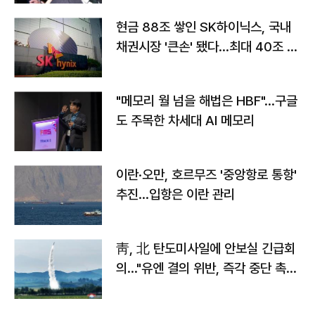
현금 88조 쌓인 SK하이닉스, 국내
채권시장 '큰손' 됐다…최대 40조 투
자
"메모리 월 넘을 해법은 HBF"…구글
도 주목한 차세대 AI 메모리
이란·오만, 호르무즈 '중앙항로 통항'
추진…입항은 이란 관리
靑, 北 탄도미사일에 안보실 긴급회
의…"유엔 결의 위반, 즉각 중단 촉
구"