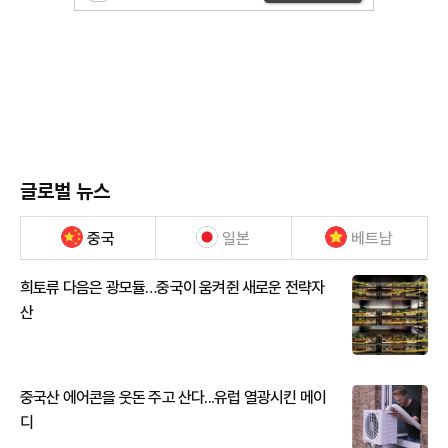
글로벌 뉴스
중국
일본
베트남
희토류 다음은 광모듈…중국이 움켜쥔 새로운 전략자
산
중국산 에어콘을 웃돈 주고 산다...유럽 열광시킨 메이
디