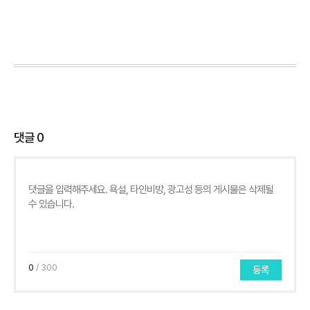
댓글
0
0
/ 300
등록