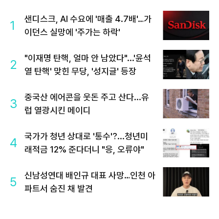
샌디스크, AI 수요에 '매출 4.7배'…가
1
이던스 실망에 '주가는 하락'
"이재명 탄핵, 얼마 안 남았다"...'윤석
2
열 탄핵' 맞힌 무당, '성지글' 등장
중국산 에어콘을 웃돈 주고 산다...유
3
럽 열광시킨 메이디
국가가 청년 상대로 '통수'?...청년미
4
래적금 12% 준다더니 "응, 오류야"
신남성연대 배인규 대표 사망…인천 아
5
파트서 숨진 채 발견