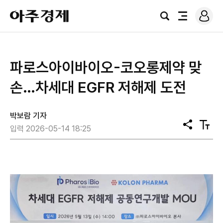
로
아
그
검
전
주
인
색
체
경
메
제
뉴
파로스아이바이오-코오롱제약 맞
손…차세대 EGFR 저해제 도전
박보람 기자
공
텍
입력 2026-05-14 18:25
유
스
트
크
기