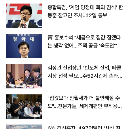
종합특검, '계엄 당정대 회의 참석' 한
동훈 참고인 조사...12일 통보
靑 홍보수석 "세금으로 집값 잡겠다
는 생각 없어…주택 공급 '속도전'"
김정관 산업장관 "반도체 산업, 빠른
시장 선점 필요…주52시간제 손봐
야"
"집값보다 전월세가 더 불안해질 수
도"…전문가들, 세제개편안 부작용
우려
6월 경상흑자, 497억달러 '사상 최