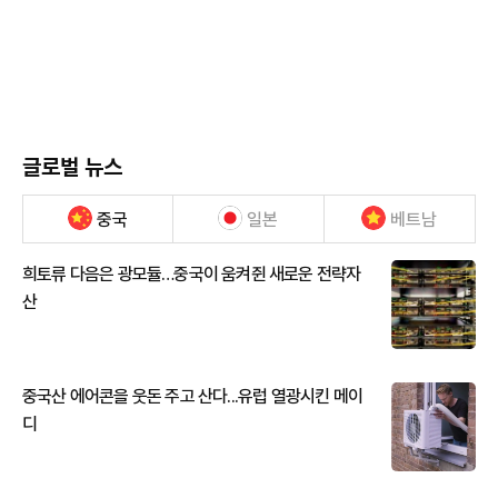
글로벌 뉴스
중국
일본
베트남
희토류 다음은 광모듈…중국이 움켜쥔 새로운 전략자
산
중국산 에어콘을 웃돈 주고 산다...유럽 열광시킨 메이
디