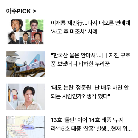
아주PICK >
이재룡 재판行…다시 떠오른 연예계
'사고 후 미조치' 사례
"한국산 물은 안마셔"…日 지진 구호
품 보냈더니 비하한 누리꾼
'태도 논란' 정준원 "난 배우 하면 안
되는 사람인가? 생각 했다"
13호 '돌핀' 이어 14호 태풍 '구지
라'·15호 태풍 '찬홈' 발생…현재 위
치와 이동경로는?