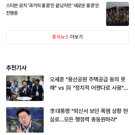
스티븐 로치 '과거의 홍콩'은 끝났지만 '새로운 홍콩'은
진행중
중국뉴스
더보기
추천기사
오세훈 "용산공원 주택공급 동의 못
해" vs 與 "정치적 어젠다로 사용"
맞불
李대통령 "외신서 보던 폭염 상황 현
실로…모든 행정력 총동원하라"