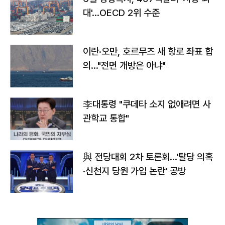
대'…OECD 2위 수준
이란·오만, 호르무즈 새 항로 좌표 합
의…"전면 개방은 아냐"
李대통령 "쿠데타 소지 없애려면 사
관학교 통합"
與 전당대회 2차 토론회…'탈당 의혹
·신천지 당원 가입 논란' 공방