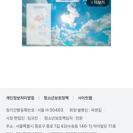
더보기
arrow_forward_ios
Unmute
개인정보처리방침
청소년보호정책
사이트맵
정기간행등록번호 : 서울 아 00493
회장·발행인 : 곽영길
사장·편집인 : 임규진
청소년보호책임자 : 전운
주소 : 서울특별시 종로구 종로 1길 42(수송동 146-1) 이마빌딩 11층