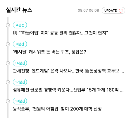
실시간 뉴스
08.07 06:08
UPDATE
4분전
與 "'하늘이법' 여야 공동 발의 괜찮아…그것이 협치"
9분전
'캐시딜' 캐시워크 돈 버는 퀴즈, 정답은?
14분전
관세전쟁 '엔드게임' 윤곽 나오나…한국 新통상정책 교두보 활
용해야
17분전
섬유패션 글로벌 경쟁력 키운다…산업부 15개 과제 180억 지
원
18분전
농식품부, '천원의 아침밥' 참여 200개 대학 선정