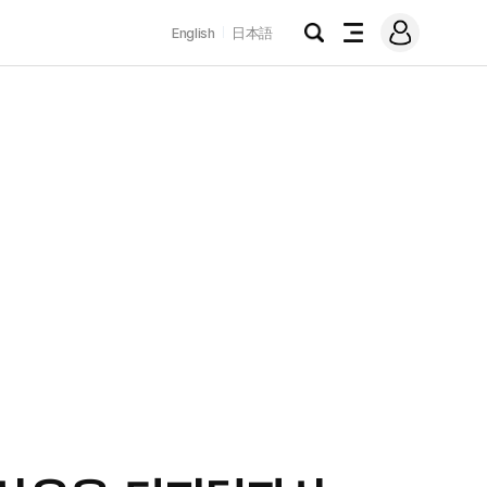
로
English
日本語
그
검
전
인
색
체
메
뉴