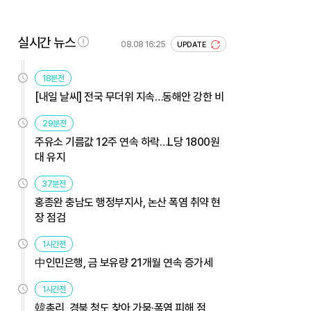
실시간 뉴스
08.08 16:25
UPDATE
18분전
[내일 날씨] 전국 무더위 지속…동해안 강한 비
29분전
주유소 기름값 12주 연속 하락…L당 1800원
대 유지
37분전
홍종완 충남도 행정부지사, 논산 폭염 취약 현
장 점검
1시간전
中인민은행, 금 보유량 21개월 연속 증가세
1시간전
韓총리, 경북 청도 찾아 가뭄·폭염 피해 점