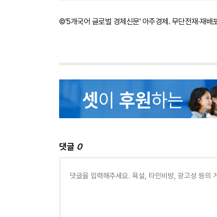
©'5개국어 글로벌 경제신문' 아주경제. 무단전재·재배
댓글
0