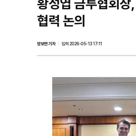
황성엽 금투협회장,
협력 논의
양보연 기자
입력 2026-05-13 17:11