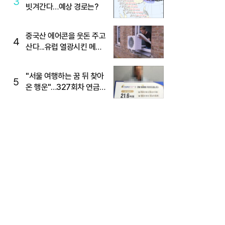
3
빗겨간다…예상 경로는?
중국산 에어콘을 웃돈 주고
4
산다...유럽 열광시킨 메이
디
"서울 여행하는 꿈 뒤 찾아
5
온 행운"…327회차 연금
복권720+ 당첨번호조회
주목