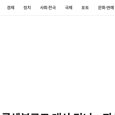
경제
정치
사회·전국
국제
포토
문화·연예