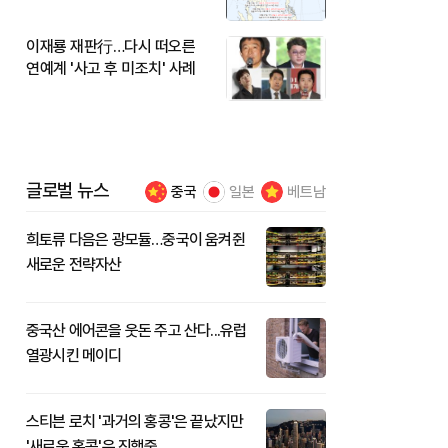
이재룡 재판行…다시 떠오른
연예계 '사고 후 미조치' 사례
글로벌 뉴스
중국
일본
베트남
희토류 다음은 광모듈…중국이 움켜쥔
새로운 전략자산
중국산 에어콘을 웃돈 주고 산다...유럽
열광시킨 메이디
스티븐 로치 '과거의 홍콩'은 끝났지만
'새로운 홍콩'은 진행중