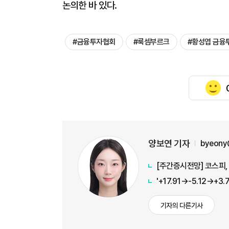
논의한 바 있다.
#금융투자협회
#룩셈부르크
#황성엽 금융
양보연 기자
byeony
[주간증시전망] 코스피, 
기자의 다른기사