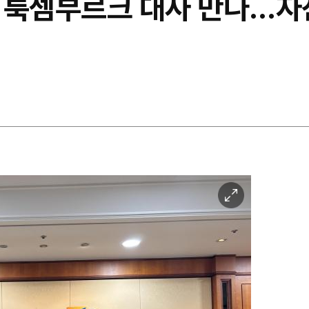
 룩셈부르크 대사 만나…
이
미
지
확
대