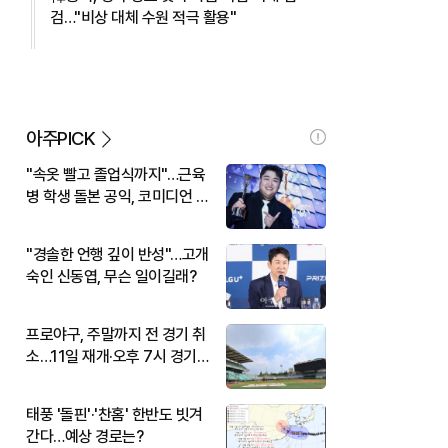
검…"비상 대체 수원 적극 활용"
아주PICK
"속옷 빨고 졸업식까지"…근육
병 학생 돌본 공익, 코미디언 김
규원이었다
"경솔한 언행 깊이 반성"…고개
숙인 신동엽, 무슨 일이길래?
프로야구, 주말까지 전 경기 취
소…11일 재개·오후 7시 경기
시작
태풍 '돌핀'·'찬홈' 한반도 빗겨
간다…예상 경로는?