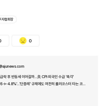
투자협회장
0
0
@ajunews.com
급락 후 반등세 이어갈까…美 CPI·외국인 수급 '촉각'
'+17.91→-5.12→+3.76→-4.8%'…'단종레' 규제에도 여전히 롤러코스터 타는 코스피