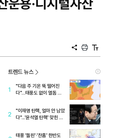
자산운용·디지털자산
공
프
텍
유
린
스
트
트
크
기
트렌드 뉴스
"다음 주 기온 뚝 떨어진
1
다"…태풍도 없이 열돔 박
살 낸 '이것'
"이재명 탄핵, 얼마 안 남았
2
다"...'윤석열 탄핵' 맞힌 무
당, '성지글' 등장
태풍 '돌핀'·'찬홈' 한반도