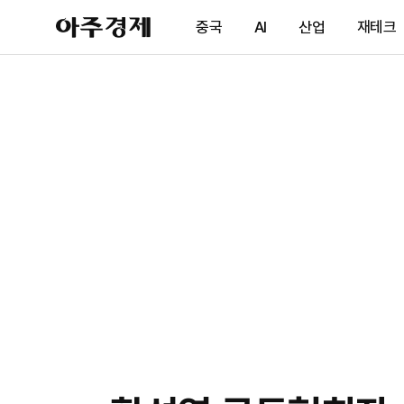
아
중국
AI
산업
재테크
주
경
제