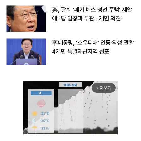
與, 황희 '폐기 버스 청년 주택' 제안
에 "당 입장과 무관…개인 의견"
李대통령, '호우피해' 안동·의성 관할
4개면 특별재난지역 선포
더보기
arrow_forward_ios