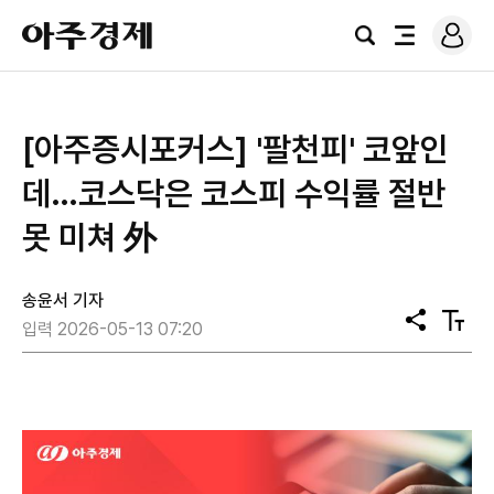
로
아
그
검
전
주
인
색
체
경
메
제
뉴
[아주증시포커스] '팔천피' 코앞인
데…코스닥은 코스피 수익률 절반
못 미쳐 外
송윤서 기자
공
텍
입력 2026-05-13 07:20
유
스
트
크
기