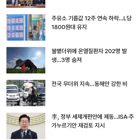
주유소 기름값 12주 연속 하락…L당
1800원대 유지
불볕더위에 온열질환자 202명 발
생…3명 숨져
전국 무더위 지속…동해안 강한 비
李, 정부 세제개편안에 제동…ISA·주
가누르기안 재검토 지시