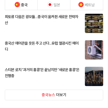
중국
일본
베트남
희토류 다음은 광모듈…중국이 움켜쥔 새로운 전략자
산
중국산 에어콘을 웃돈 주고 산다...유럽 열광시킨 메이
디
스티븐 로치 '과거의 홍콩'은 끝났지만 '새로운 홍콩'은
진행중
중국뉴스
더보기