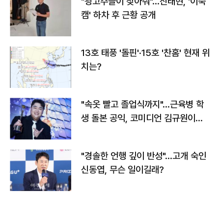
"광고주들이 찾아줘"…진태현, '이숙
캠' 하차 후 근황 공개
13호 태풍 '돌핀'·15호 '찬홈' 현재 위
치는?
"속옷 빨고 졸업식까지"…근육병 학
생 돌본 공익, 코미디언 김규원이었
다
"경솔한 언행 깊이 반성"…고개 숙인
신동엽, 무슨 일이길래?