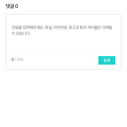
댓글
0
0
/ 300
등록