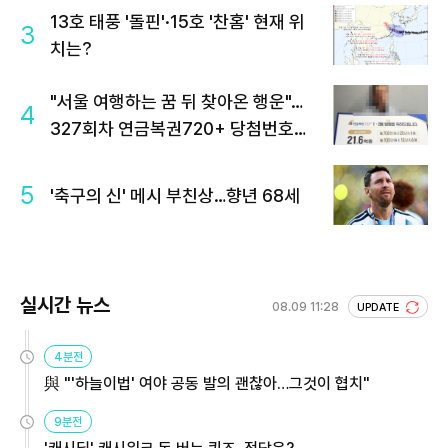
13호 태풍 '돌핀'·15호 '찬홈' 현재 위
3
치는?
"서울 여행하는 꿈 뒤 찾아온 행운"…
4
327회차 연금복권720+ 당첨번호조
회 주목
5
'축구의 신' 메시 부친상…향년 68세
실시간 뉴스
08.09 11:28
UPDATE
4분전
與 "'하늘이법' 여야 공동 발의 괜찮아…그것이 협치"
9분전