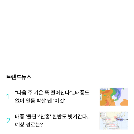
트렌드뉴스
"다음 주 기온 뚝 떨어진다"…태풍도
1
없이 열돔 박살 낸 '이것'
태풍 '돌핀'·'찬홈' 한반도 빗겨간다…
2
예상 경로는?