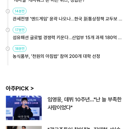
'캐시딜' 캐시워크 돈 버는 퀴즈, 정답은?
14분전
관세전쟁 '엔드게임' 윤곽 나오나…한국 新통상정책 교두보 활
용해야
17분전
섬유패션 글로벌 경쟁력 키운다…산업부 15개 과제 180억 지
원
18분전
농식품부, '천원의 아침밥' 참여 200개 대학 선정
아주PICK >
임영웅, 데뷔 10주년…"난 늘 부족한
사람이었다"