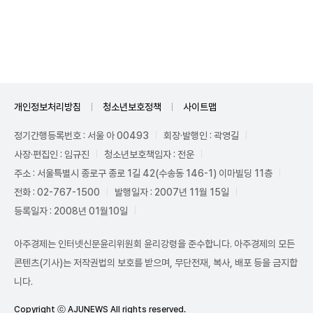
Unmute
개인정보처리방침
청소년보호정책
사이트맵
정기간행등록번호 : 서울 아 00493
회장·발행인 : 곽영길
사장·편집인 : 임규진
청소년보호책임자 : 전운
주소 : 서울특별시 종로구 종로 1길 42(수송동 146-1) 이마빌딩 11층
전화 : 02-767-1500
발행일자 : 2007년 11월 15일
등록일자 : 2008년 01월10일
아주경제는 인터넷신문윤리위원회 윤리강령을 준수합니다. 아주경제의 모든
콘텐츠(기사)는 저작권법의 보호를 받으며, 무단전재, 복사, 배포 등을 금지합
니다.
Copyright ⓒ AJUNEWS All rights reserved.