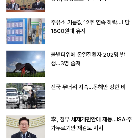
주유소 기름값 12주 연속 하락…L당
1800원대 유지
불볕더위에 온열질환자 202명 발
생…3명 숨져
전국 무더위 지속…동해안 강한 비
李, 정부 세제개편안에 제동…ISA·주
가누르기안 재검토 지시