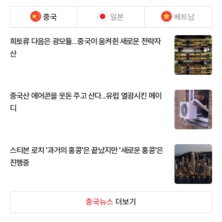
중국
일본
베트남
희토류 다음은 광모듈…중국이 움켜쥔 새로운 전략자
산
중국산 에어콘을 웃돈 주고 산다...유럽 열광시킨 메이
디
스티븐 로치 '과거의 홍콩'은 끝났지만 '새로운 홍콩'은
진행중
중국뉴스
더보기