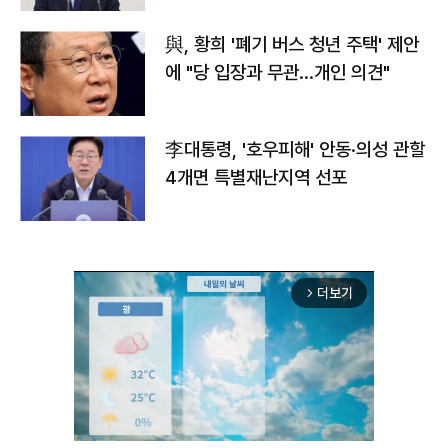
與, 황희 '폐기 버스 청년 주택' 제안
에 "당 입장과 무관…개인 의견"
李대통령, '호우피해' 안동·의성 관할
4개면 특별재난지역 선포
더보기
arrow_forward_ios