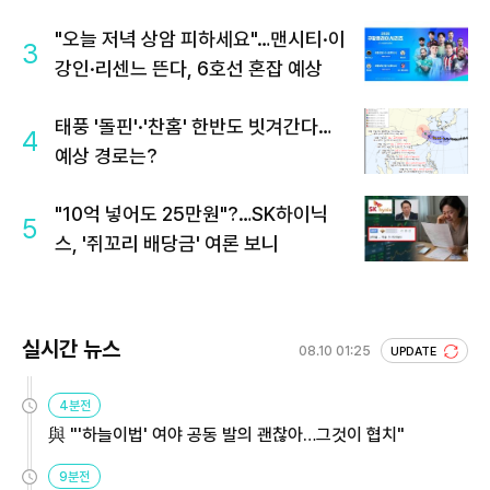
"오늘 저녁 상암 피하세요"…맨시티·이
3
강인·리센느 뜬다, 6호선 혼잡 예상
태풍 '돌핀'·'찬홈' 한반도 빗겨간다…
4
예상 경로는?
"10억 넣어도 25만원"?…SK하이닉
5
스, '쥐꼬리 배당금' 여론 보니
실시간 뉴스
08.10 01:25
UPDATE
4분전
與 "'하늘이법' 여야 공동 발의 괜찮아…그것이 협치"
9분전