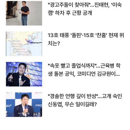
"광고주들이 찾아줘"…진태현, '이숙
캠' 하차 후 근황 공개
13호 태풍 '돌핀'·15호 '찬홈' 현재 위
치는?
"속옷 빨고 졸업식까지"…근육병 학
생 돌본 공익, 코미디언 김규원이었
다
"경솔한 언행 깊이 반성"…고개 숙인
신동엽, 무슨 일이길래?