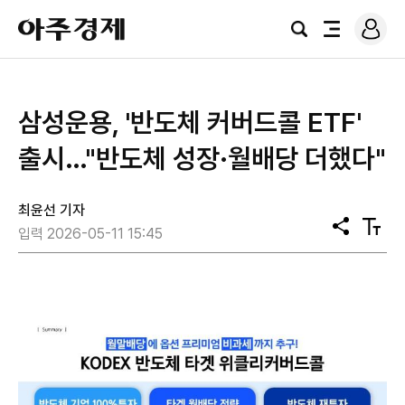
로
아
그
검
전
주
인
색
체
경
메
제
뉴
삼성운용, '반도체 커버드콜 ETF'
출시…"반도체 성장·월배당 더했다"
최윤선 기자
공
텍
입력 2026-05-11 15:45
유
스
트
크
기