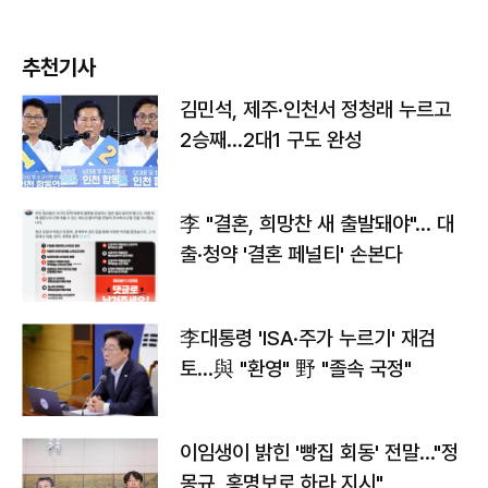
추천기사
김민석, 제주·인천서 정청래 누르고
2승째…2대1 구도 완성
李 "결혼, 희망찬 새 출발돼야"… 대
출·청약 '결혼 페널티' 손본다
李대통령 'ISA·주가 누르기' 재검
토…與 "환영" 野 "졸속 국정"
이임생이 밝힌 '빵집 회동' 전말…"정
몽규, 홍명보로 하라 지시"