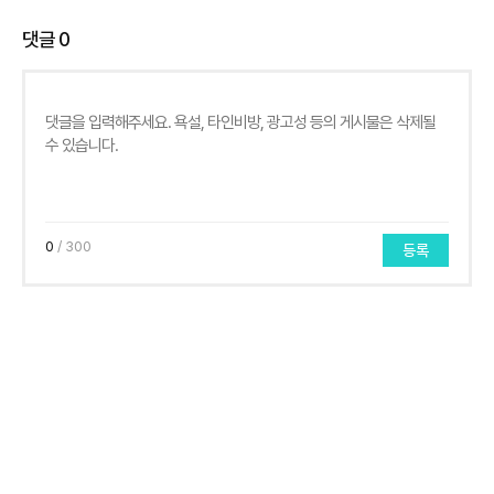
댓글
0
0
/ 300
등록