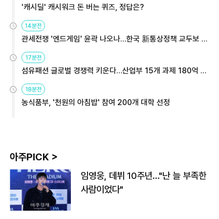
'캐시딜' 캐시워크 돈 버는 퀴즈, 정답은?
14분전
관세전쟁 '엔드게임' 윤곽 나오나…한국 新통상정책 교두보 활
용해야
17분전
섬유패션 글로벌 경쟁력 키운다…산업부 15개 과제 180억 지
원
18분전
농식품부, '천원의 아침밥' 참여 200개 대학 선정
아주PICK >
임영웅, 데뷔 10주년…"난 늘 부족한
사람이었다"