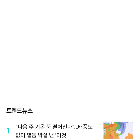
트렌드뉴스
"다음 주 기온 뚝 떨어진다"…태풍도
1
없이 열돔 박살 낸 '이것'