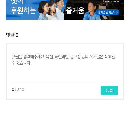
댓글
0
0
/ 300
등록