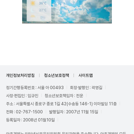
Unmute
개인정보처리방침
청소년보호정책
사이트맵
정기간행등록번호 : 서울 아 00493
회장·발행인 : 곽영길
사장·편집인 : 임규진
청소년보호책임자 : 전운
주소 : 서울특별시 종로구 종로 1길 42(수송동 146-1) 이마빌딩 11층
전화 : 02-767-1500
발행일자 : 2007년 11월 15일
등록일자 : 2008년 01월10일
아주경제는 인터넷신문윤리위원회 윤리강령을 준수합니다. 아주경제의 모든