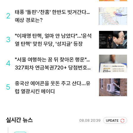
태풍 '돌핀'·'찬홈' 한반도 빗겨간다…
2
예상 경로는?
"이재명 탄핵, 얼마 안 남았다"...'윤석
3
열 탄핵' 맞힌 무당, '성지글' 등장
"서울 여행하는 꿈 뒤 찾아온 행운"…
4
327회차 연금복권720+ 당첨번호조
회 주목
중국산 에어콘을 웃돈 주고 산다...유
5
럽 열광시킨 메이디
실시간 뉴스
08.08 20:39
UPDATE