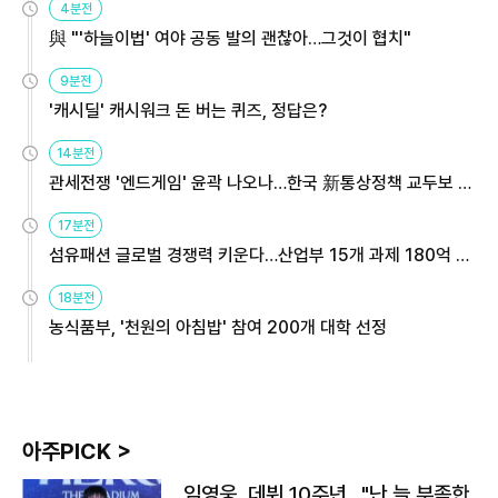
4분전
與 "'하늘이법' 여야 공동 발의 괜찮아…그것이 협치"
9분전
'캐시딜' 캐시워크 돈 버는 퀴즈, 정답은?
14분전
관세전쟁 '엔드게임' 윤곽 나오나…한국 新통상정책 교두보 활
용해야
17분전
섬유패션 글로벌 경쟁력 키운다…산업부 15개 과제 180억 지
원
18분전
농식품부, '천원의 아침밥' 참여 200개 대학 선정
아주PICK >
임영웅, 데뷔 10주년…"난 늘 부족한