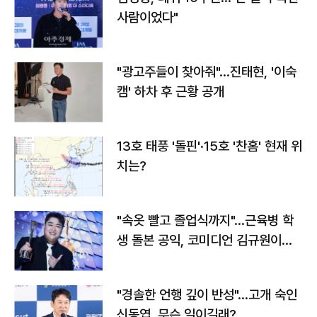
사람이었다"
"광고주들이 찾아줘"…진태현, '이숙
캠' 하차 후 근황 공개
13호 태풍 '돌핀'·15호 '찬홈' 현재 위
치는?
"속옷 빨고 졸업식까지"…근육병 학
생 돌본 공익, 코미디언 김규원이었
다
"경솔한 언행 깊이 반성"…고개 숙인
신동엽, 무슨 일이길래?