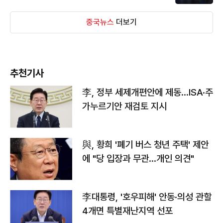
중국뉴스
더보기
추천기사
李, 정부 세제개편안에 제동…ISA·주
가누르기안 재검토 지시
與, 황희 '폐기 버스 청년 주택' 제안
에 "당 입장과 무관…개인 의견"
李대통령, '호우피해' 안동·의성 관할
4개면 특별재난지역 선포