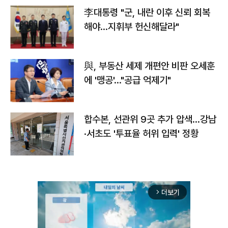
李대통령 "군, 내란 이후 신뢰 회복
해야…지휘부 헌신해달라"
與, 부동산 세제 개편안 비판 오세훈
에 '맹공'…"공급 억제기"
합수본, 선관위 9곳 추가 압색…강남
·서초도 '투표율 허위 입력' 정황
더보기
arrow_forward_ios