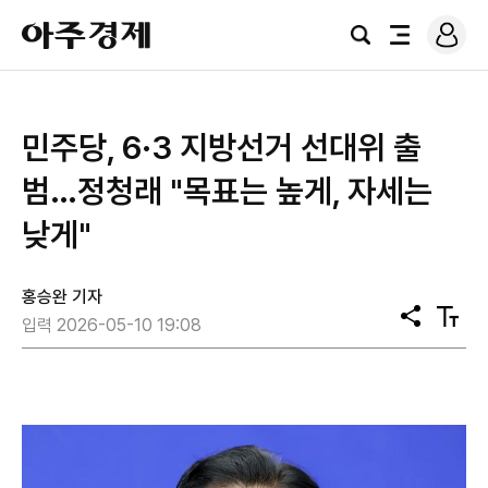
로
아
그
검
전
주
인
색
체
경
메
제
뉴
민주당, 6·3 지방선거 선대위 출
범…정청래 "목표는 높게, 자세는
낮게"
홍승완 기자
공
텍
입력 2026-05-10 19:08
유
스
트
크
기