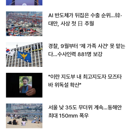
AI 반도체가 뒤집은 수출 순위…韓·
대만, 사상 첫 日 추월
경찰, 9월부터 '제 가족 사건' 못 맡는
다…수사인력 881명 보강
"이란 지도부 내 최고지도자 모즈타
바 위독설 확산"
서울 낮 35도 무더위 계속…동해안
최대 150㎜ 폭우