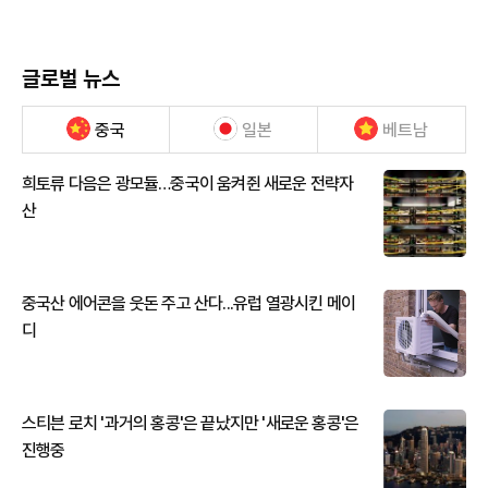
글로벌 뉴스
중국
일본
베트남
희토류 다음은 광모듈…중국이 움켜쥔 새로운 전략자
산
중국산 에어콘을 웃돈 주고 산다...유럽 열광시킨 메이
디
스티븐 로치 '과거의 홍콩'은 끝났지만 '새로운 홍콩'은
진행중