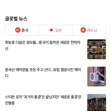
글로벌 뉴스
중국
일본
베트남
희토류 다음은 광모듈…중국이 움켜쥔 새로운 전략자
산
중국산 에어콘을 웃돈 주고 산다...유럽 열광시킨 메이
디
스티븐 로치 '과거의 홍콩'은 끝났지만 '새로운 홍콩'은
진행중