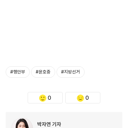
#행안부
#윤호중
#지방선거
0
0
박자연 기자