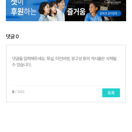
댓글
0
0
/ 300
등록