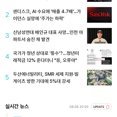
샌디스크, AI 수요에 '매출 4.7배'…가
2
이던스 실망에 '주가는 하락'
신남성연대 배인규 대표 사망…인천 아
3
파트서 숨진 채 발견
국가가 청년 상대로 '통수'?...청년미
4
래적금 12% 준다더니 "응, 오류야"
두산에너빌리티, SMR 세제 지원·빌
5
게이츠 방한 기대에 5%대 강세
실시간 뉴스
08.06 20:20
UPDATE