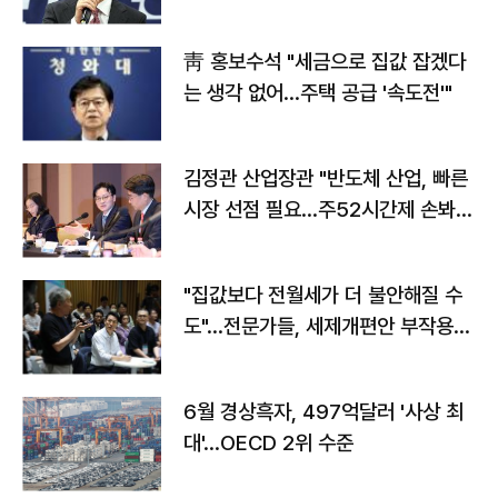
靑 홍보수석 "세금으로 집값 잡겠다
는 생각 없어…주택 공급 '속도전'"
김정관 산업장관 "반도체 산업, 빠른
시장 선점 필요…주52시간제 손봐
야"
"집값보다 전월세가 더 불안해질 수
도"…전문가들, 세제개편안 부작용
우려
6월 경상흑자, 497억달러 '사상 최
대'…OECD 2위 수준