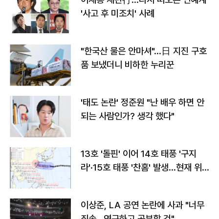
'사고 후 미조치' 사례
"한국산 물은 안마셔"…日 지진 구호
품 보냈더니 비하한 누리꾼
'태도 논란' 정준원 "난 배우 하면 안
되는 사람인가? 생각 했다"
13호 '돌핀' 이어 14호 태풍 '구지
라'·15호 태풍 '찬홈' 발생…현재 위
치와 이동경로는?
이상준, LA 공연 논란에 사과 "너무
죄송…연구하고 공부할 것"