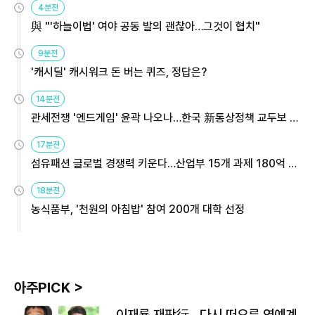
4분전
與 "'하늘이법' 여야 공동 발의 괜찮아…그것이 협치"
9분전
'캐시딜' 캐시워크 돈 버는 퀴즈, 정답은?
14분전
관세전쟁 '엔드게임' 윤곽 나오나…한국 新통상정책 교두보 활
용해야
17분전
섬유패션 글로벌 경쟁력 키운다…산업부 15개 과제 180억 지
원
18분전
농식품부, '천원의 아침밥' 참여 200개 대학 선정
아주PICK >
이재룡 재판行…다시 떠오른 연예계