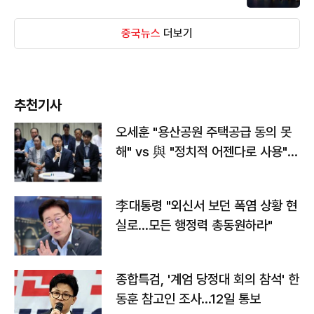
중국뉴스
더보기
추천기사
오세훈 "용산공원 주택공급 동의 못
해" vs 與 "정치적 어젠다로 사용"
맞불
李대통령 "외신서 보던 폭염 상황 현
실로…모든 행정력 총동원하라"
종합특검, '계엄 당정대 회의 참석' 한
동훈 참고인 조사...12일 통보