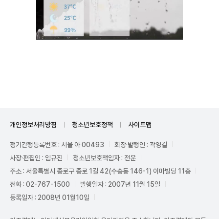
Unmute
개인정보처리방침
청소년보호정책
사이트맵
정기간행등록번호 : 서울 아 00493
회장·발행인 : 곽영길
사장·편집인 : 임규진
청소년보호책임자 : 전운
주소 : 서울특별시 종로구 종로 1길 42(수송동 146-1) 이마빌딩 11층
전화 : 02-767-1500
발행일자 : 2007년 11월 15일
등록일자 : 2008년 01월10일