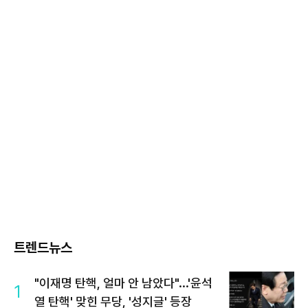
트렌드뉴스
"이재명 탄핵, 얼마 안 남았다"...'윤석
1
열 탄핵' 맞힌 무당, '성지글' 등장