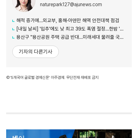
naturepark127@ajunews.com
해적 증가에...외교부, 홍해·아덴만 해역 안전대책 점검
[내일 날씨] '입추'에도 낮 최고 39도 폭염 절정…한밤 '열대야' 지속
용산구 "용산공원 주택 공급 반대…미래세대 물려줄 국가 자산"
기자의 다른기사
©'5개국어 글로벌 경제신문' 아주경제. 무단전재·재배포 금지