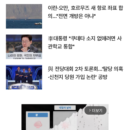
이란·오만, 호르무즈 새 항로 좌표 합
의…"전면 개방은 아냐"
李대통령 "쿠데타 소지 없애려면 사
관학교 통합"
與 전당대회 2차 토론회…'탈당 의혹
·신천지 당원 가입 논란' 공방
더보기
arrow_forward_ios