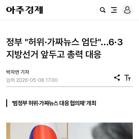
로
아
그
검
전
주
인
색
체
경
메
제
뉴
정부 "허위·가짜뉴스 엄단"...6·3
지방선거 앞두고 총력 대응
박자연 기자
공
텍
입력 2026-05-08 17:00
유
스
트
크
기
'범정부 허위·가짜뉴스 대응 협의체' 개최