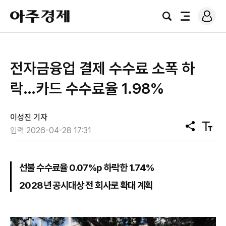
로
아
그
검
전
주
인
색
체
경
메
제
뉴
전자금융업 결제 수수료 소폭 하
락…카드 수수료율 1.98%
이성진 기자
공
텍
입력 2026-04-28 17:31
유
스
트
크
기
선불 수수료율 0.07%p 하락한 1.74%
2028년 공시대상 전 회사로 확대 계획