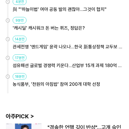
4분전
與 "'하늘이법' 여야 공동 발의 괜찮아…그것이 협치"
9분전
'캐시딜' 캐시워크 돈 버는 퀴즈, 정답은?
14분전
관세전쟁 '엔드게임' 윤곽 나오나…한국 新통상정책 교두보 활
용해야
17분전
섬유패션 글로벌 경쟁력 키운다…산업부 15개 과제 180억 지
원
18분전
농식품부, '천원의 아침밥' 참여 200개 대학 선정
아주PICK >
"경솔한 언행 깊이 반성"…고개 숙인