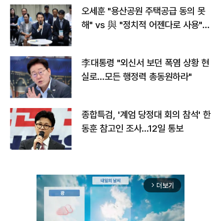
오세훈 "용산공원 주택공급 동의 못
해" vs 與 "정치적 어젠다로 사용"
맞불
李대통령 "외신서 보던 폭염 상황 현
실로…모든 행정력 총동원하라"
종합특검, '계엄 당정대 회의 참석' 한
동훈 참고인 조사...12일 통보
더보기
arrow_forward_ios