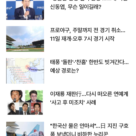
신동엽, 무슨 일이길래?
프로야구, 주말까지 전 경기 취소…
11일 재개·오후 7시 경기 시작
태풍 '돌핀'·'찬홈' 한반도 빗겨간다…
예상 경로는?
이재룡 재판行…다시 떠오른 연예계
'사고 후 미조치' 사례
"한국산 물은 안마셔"…日 지진 구호
품 보냈더니 비하한 누리꾼