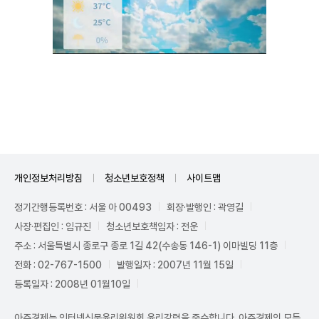
Unmute
개인정보처리방침
청소년보호정책
사이트맵
정기간행등록번호 : 서울 아 00493
회장·발행인 : 곽영길
사장·편집인 : 임규진
청소년보호책임자 : 전운
주소 : 서울특별시 종로구 종로 1길 42(수송동 146-1) 이마빌딩 11층
전화 : 02-767-1500
발행일자 : 2007년 11월 15일
등록일자 : 2008년 01월10일
아주경제는 인터넷신문윤리위원회 윤리강령을 준수합니다. 아주경제의 모든