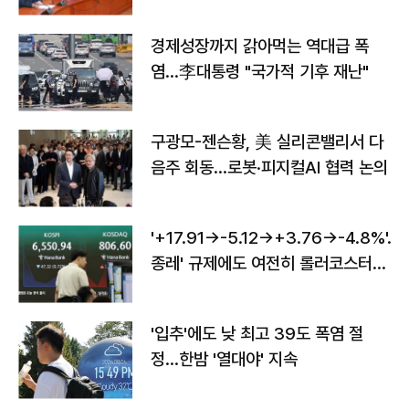
경제성장까지 갉아먹는 역대급 폭
염…李대통령 "국가적 기후 재난"
구광모-젠슨황, 美 실리콘밸리서 다
음주 회동…로봇·피지컬AI 협력 논의
'+17.91→-5.12→+3.76→-4.8%'…'
종레' 규제에도 여전히 롤러코스터
타는 코스피
'입추'에도 낮 최고 39도 폭염 절
정…한밤 '열대야' 지속