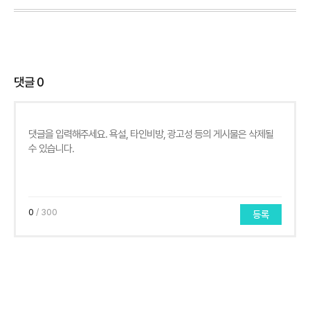
댓글
0
0
/ 300
등록