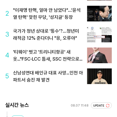
"이재명 탄핵, 얼마 안 남았다"...'윤석
2
열 탄핵' 맞힌 무당, '성지글' 등장
국가가 청년 상대로 '통수'?...청년미
3
래적금 12% 준다더니 "응, 오류야"
'티웨이' 벗고 '트리니티항공' 새
4
옷…"FSC·LCC 틈새, SSC 전략으로
공략"
신남성연대 배인규 대표 사망…인천 아
5
파트서 숨진 채 발견
실시간 뉴스
08.07 11:48
UPDATE