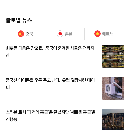
글로벌 뉴스
중국
일본
베트남
희토류 다음은 광모듈…중국이 움켜쥔 새로운 전략자
산
중국산 에어콘을 웃돈 주고 산다...유럽 열광시킨 메이
디
스티븐 로치 '과거의 홍콩'은 끝났지만 '새로운 홍콩'은
진행중