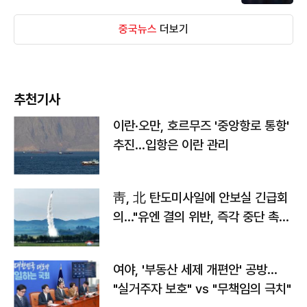
중국뉴스
더보기
추천기사
이란·오만, 호르무즈 '중앙항로 통항'
추진…입항은 이란 관리
靑, 北 탄도미사일에 안보실 긴급회
의…"유엔 결의 위반, 즉각 중단 촉
구"
여야, '부동산 세제 개편안' 공방…
"실거주자 보호" vs "무책임의 극치"