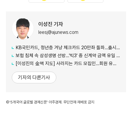
이성진 기자
leesj@ajunews.com
KB국민카드, 청년층 겨냥 체크카드 20만좌 돌파…출시 8개월만
보험 침체 속 삼성생명 선방…'빅3' 중 신계약 금액 유일 증가
[이성진의 金맥 지도] 사라지는 카드 모집인…회원 유치도 '디지털 전환'
기자의 다른기사
©'5개국어 글로벌 경제신문' 아주경제. 무단전재·재배포 금지