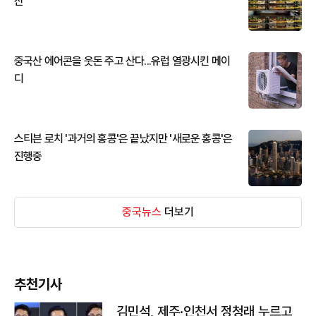
산
중국산 에어콘을 웃돈 주고 산다...유럽 열광시킨 메이
디
스티븐 로치 '과거의 홍콩'은 끝났지만 '새로운 홍콩'은
진행중
중국뉴스
더보기
추천기사
김민석, 제주·인천서 정청래 누르고