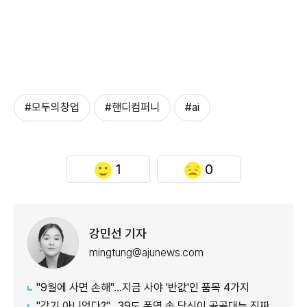
#모두의창업
#핸디컴퍼니
#ai
1
0
강민선 기자
mingtung@ajunews.com
"9월에 사면 손해"…지금 사야 '반값'인 품목 4가지
"감기 아니었다?"…39도 폭염 속 당신이 골골대는 진짜 이유