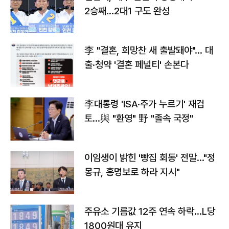
2승째…2대1 구도 완성
李 "결혼, 희망찬 새 출발돼야"… 대
출·청약 '결혼 페널티' 손본다
李대통령 'ISA·주가 누르기' 재검
토…與 "환영" 野 "졸속 국정"
이임생이 밝힌 '빵집 회동' 전말…"정
몽규, 홍명보로 하라 지시"
주유소 기름값 12주 연속 하락…L당
1800원대 유지