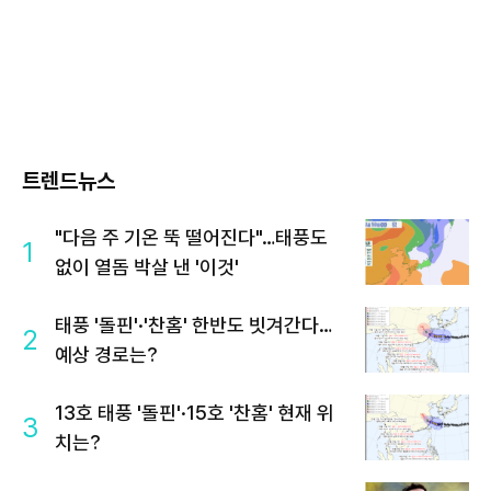
트렌드뉴스
"다음 주 기온 뚝 떨어진다"…태풍도
1
없이 열돔 박살 낸 '이것'
태풍 '돌핀'·'찬홈' 한반도 빗겨간다…
2
예상 경로는?
13호 태풍 '돌핀'·15호 '찬홈' 현재 위
3
치는?