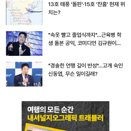
13호 태풍 '돌핀'·15호 '찬홈' 현재 위
치는?
"속옷 빨고 졸업식까지"…근육병 학
생 돌본 공익, 코미디언 김규원이었
다
"경솔한 언행 깊이 반성"…고개 숙인
신동엽, 무슨 일이길래?