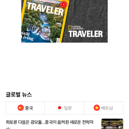
글로벌 뉴스
중국
일본
베트남
희토류 다음은 광모듈…중국이 움켜쥔 새로운 전략자