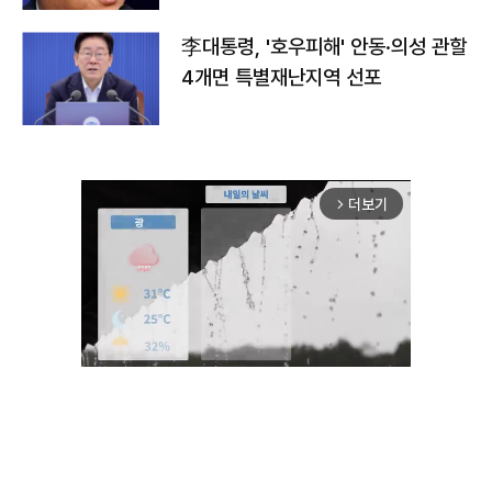
李대통령, '호우피해' 안동·의성 관할
4개면 특별재난지역 선포
더보기
arrow_forward_ios
Unmute