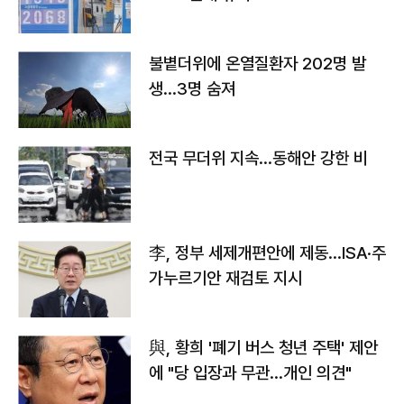
불볕더위에 온열질환자 202명 발
생…3명 숨져
전국 무더위 지속…동해안 강한 비
李, 정부 세제개편안에 제동…ISA·주
가누르기안 재검토 지시
與, 황희 '폐기 버스 청년 주택' 제안
에 "당 입장과 무관…개인 의견"