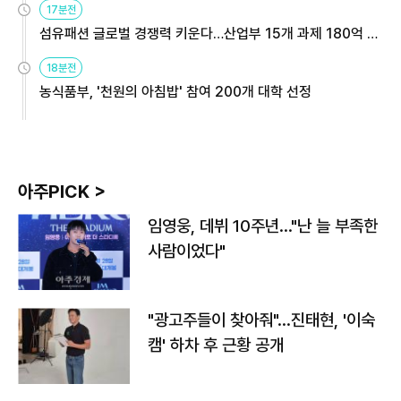
17분전
섬유패션 글로벌 경쟁력 키운다…산업부 15개 과제 180억 지
원
18분전
농식품부, '천원의 아침밥' 참여 200개 대학 선정
아주PICK >
임영웅, 데뷔 10주년…"난 늘 부족한
사람이었다"
"광고주들이 찾아줘"…진태현, '이숙
캠' 하차 후 근황 공개