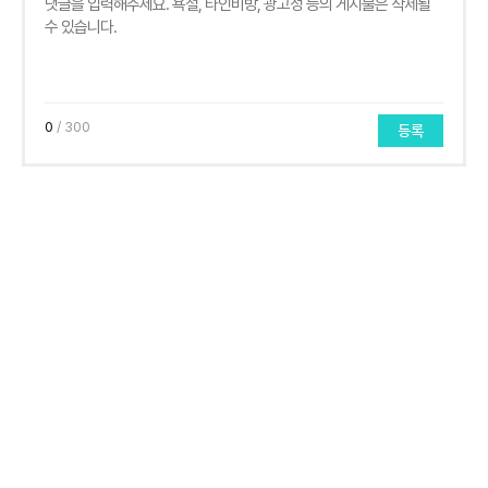
0
/ 300
등록