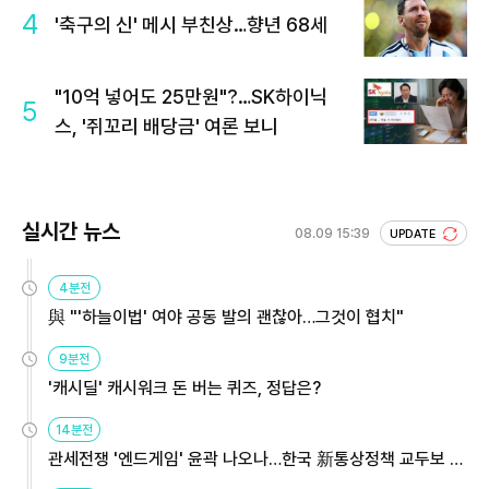
4
'축구의 신' 메시 부친상…향년 68세
"10억 넣어도 25만원"?…SK하이닉
5
스, '쥐꼬리 배당금' 여론 보니
실시간 뉴스
08.09 15:39
UPDATE
4분전
與 "'하늘이법' 여야 공동 발의 괜찮아…그것이 협치"
9분전
'캐시딜' 캐시워크 돈 버는 퀴즈, 정답은?
14분전
관세전쟁 '엔드게임' 윤곽 나오나…한국 新통상정책 교두보 활
용해야