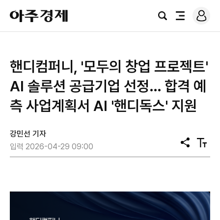
로
아
그
검
전
주
인
색
체
경
메
제
뉴
핸디컴퍼니, '모두의 창업 프로젝트'
AI 솔루션 공급기업 선정… 합격 예
측 사업계획서 AI '핸디독스' 지원
강민선 기자
공
텍
입력 2026-04-29 09:00
유
스
트
크
기