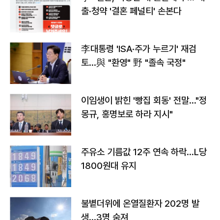
출·청약 '결혼 페널티' 손본다
李대통령 'ISA·주가 누르기' 재검
토…與 "환영" 野 "졸속 국정"
이임생이 밝힌 '빵집 회동' 전말…"정
몽규, 홍명보로 하라 지시"
주유소 기름값 12주 연속 하락…L당
1800원대 유지
불볕더위에 온열질환자 202명 발
생…3명 숨져