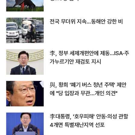
전국 무더위 지속…동해안 강한 비
李, 정부 세제개편안에 제동…ISA·주
가누르기안 재검토 지시
與, 황희 '폐기 버스 청년 주택' 제안
에 "당 입장과 무관…개인 의견"
李대통령, '호우피해' 안동·의성 관할
4개면 특별재난지역 선포