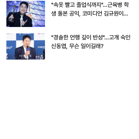
"속옷 빨고 졸업식까지"…근육병 학
생 돌본 공익, 코미디언 김규원이었
다
"경솔한 언행 깊이 반성"…고개 숙인
신동엽, 무슨 일이길래?