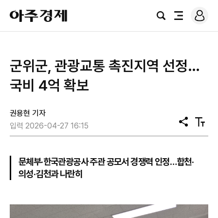
로
아
그
검
전
주
인
색
체
경
메
제
뉴
군위군, 관광교통 촉진지역 선정…
국비 4억 확보
권용현 기자
공
텍
입력 2026-04-27 16:15
유
스
트
크
기
문체부·한국관광공사 주관 공모서 경쟁력 인정…합천·
의성·김천과 나란히