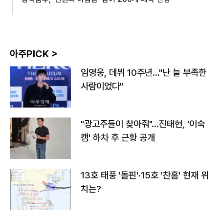
아주PICK >
임영웅, 데뷔 10주년…"난 늘 부족한
사람이었다"
"광고주들이 찾아줘"…진태현, '이숙
캠' 하차 후 근황 공개
13호 태풍 '돌핀'·15호 '찬홈' 현재 위
치는?