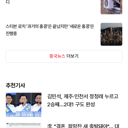
디
스티븐 로치 '과거의 홍콩'은 끝났지만 '새로운 홍콩'은
진행중
중국뉴스
더보기
추천기사
김민석, 제주·인천서 정청래 누르고
2승째…2대1 구도 완성
李 "결혼, 희망찬 새 출발돼야"… 대