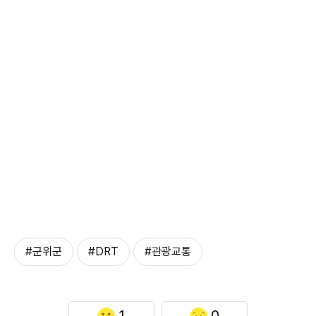
#군위군
#DRT
#관광교통
1
0