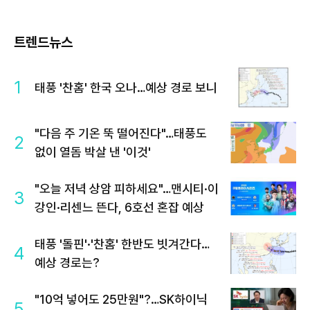
트렌드뉴스
1
태풍 '찬홈' 한국 오나…예상 경로 보니
"다음 주 기온 뚝 떨어진다"…태풍도
2
없이 열돔 박살 낸 '이것'
"오늘 저녁 상암 피하세요"…맨시티·이
3
강인·리센느 뜬다, 6호선 혼잡 예상
태풍 '돌핀'·'찬홈' 한반도 빗겨간다…
4
예상 경로는?
"10억 넣어도 25만원"?…SK하이닉
5