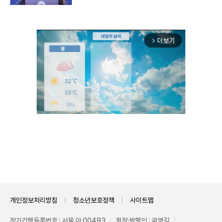
더보기
arrow_forward_ios
Mute
개인정보처리방침
청소년보호정책
사이트맵
정기간행등록번호 : 서울 아 00493
회장·발행인 : 곽영길