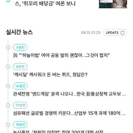
스, '쥐꼬리 배당금' 여론 보니
실시간 뉴스
08.10 01:25
UPDATE
4분전
與 "'하늘이법' 여야 공동 발의 괜찮아…그것이 협치"
9분전
'캐시딜' 캐시워크 돈 버는 퀴즈, 정답은?
14분전
관세전쟁 '엔드게임' 윤곽 나오나…한국 新통상정책 교두보 활
용해야
17분전
섬유패션 글로벌 경쟁력 키운다…산업부 15개 과제 180억 지
원
18분전
농식품부, '천원의 아침밥' 참여 200개 대학 선정