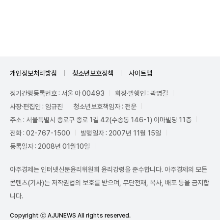
Unmute
개인정보처리방침
청소년보호정책
사이트맵
정기간행등록번호 : 서울 아 00493
회장·발행인 : 곽영길
사장·편집인 : 임규진
청소년보호책임자 : 전운
주소 : 서울특별시 종로구 종로 1길 42(수송동 146-1) 이마빌딩 11층
전화 : 02-767-1500
발행일자 : 2007년 11월 15일
등록일자 : 2008년 01월10일
아주경제는 인터넷신문윤리위원회 윤리강령을 준수합니다. 아주경제의 모든
콘텐츠(기사)는 저작권법의 보호를 받으며, 무단전재, 복사, 배포 등을 금지합
니다.
Copyright ⓒ AJUNEWS All rights reserved.