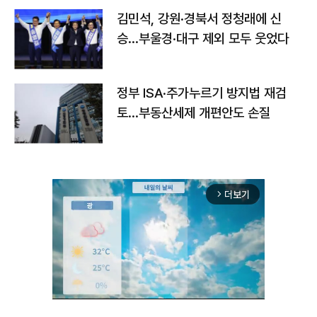
김민석, 강원·경북서 정청래에 신
승…부울경·대구 제외 모두 웃었다
정부 ISA·주가누르기 방지법 재검
토…부동산세제 개편안도 손질
더보기
arrow_forward_ios