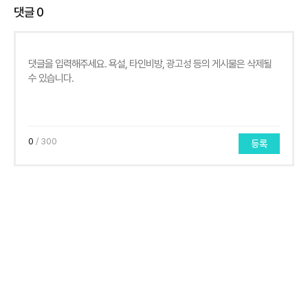
댓글
0
0
/ 300
등록