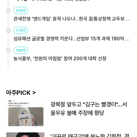
14분전
관세전쟁 '엔드게임' 윤곽 나오나…한국 新통상정책 교두보 활
용해야
17분전
섬유패션 글로벌 경쟁력 키운다…산업부 15개 과제 180억 지
원
18분전
농식품부, '천원의 아침밥' 참여 200개 대학 선정
아주PICK >
광복절 앞두고 "김구는 빨갱이"…서
울우유 불매 주장에 황당
'거꾸로 태극기'에 분노한 김희철, 결