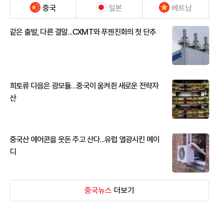
중국
일본
베트남
같은 출발, 다른 결말...CXMT와 푸젠진화의 첫 단추
희토류 다음은 광모듈…중국이 움켜쥔 새로운 전략자
산
중국산 에어콘을 웃돈 주고 산다...유럽 열광시킨 메이
디
중국뉴스
더보기