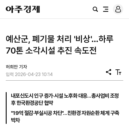
로
아
그
검
전
주
인
색
체
경
메
제
뉴
예산군, 폐기물 처리 '비상'…하루
70톤 소각시설 추진 속도전
허희만 기자
공
텍
입력 2026-04-23 10:14
유
스
트
크
기
내포신도시 인구 증가·시설 노후화 대응…총사업비 조정
후 한국환경공단 협약
"19억 절감·부실시공 차단"…친환경 자원순환 체계 구축
박차