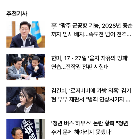
추천기사
李 "광주 군공항 기능, 2028년 중순
까지 임시 배치…속도전 넘어 전격
전"
한미, 17∼27일 '을지 자유의 방패'
연습…전작권 전환 시험대
김건희, '로저비비에 가방 의혹' 김기
현 부부 재판서 "범죄 연상시키지 말
라"
'청년 버스 하우스' 논란 황희 "청년
주거 문제 헤아리지 못했다"