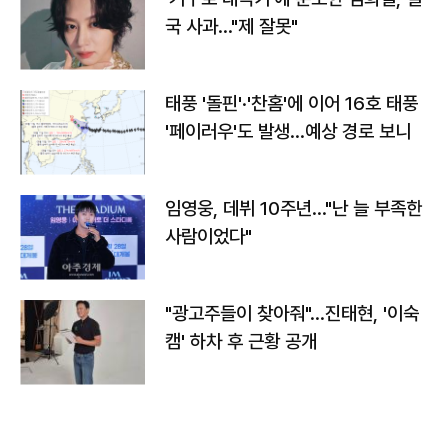
국 사과…"제 잘못"
태풍 '돌핀'·'찬홈'에 이어 16호 태풍
'페이러우'도 발생…예상 경로 보니
임영웅, 데뷔 10주년…"난 늘 부족한
사람이었다"
"광고주들이 찾아줘"…진태현, '이숙
캠' 하차 후 근황 공개