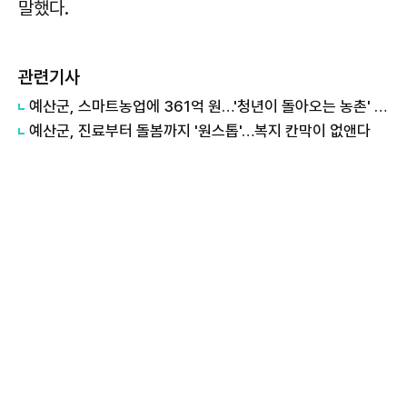
말했다.
관련기사
예산군, 스마트농업에 361억 원…'청년이 돌아오는 농촌' 만든다
예산군, 진료부터 돌봄까지 '원스톱'…복지 칸막이 없앤다