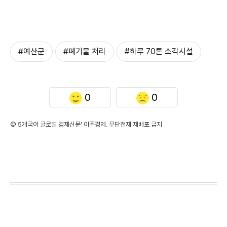
#예산군
#폐기물 처리
#하루 70톤 소각시설
0
0
©'5개국어 글로벌 경제신문' 아주경제. 무단전재·재배포 금지