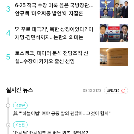
6·25 적국 수장 어록 읊은 국방장관…
3
안규백 '마오쩌둥 발언'에 자질론
'거꾸로 태극기', 북한 상징이었다? 이
4
재명·김민석까지…논란의 의미는
토스뱅크, 데이터 분석 전담조직 신
5
설…수장에 카카오 출신 선임
실시간 뉴스
08.10 21:13
UPDATE
4분전
與 "'하늘이법' 여야 공동 발의 괜찮아…그것이 협치"
9분전
'캐시딜' 캐시워크 돈 버는 퀴즈, 정답은?