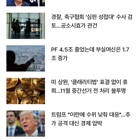
경찰, 축구협회 '심판 성접대' 수사 검
토…공소시효가 관건
PF 4.5조 줄었는데 부실여신은 1.7
조 증가
미 상원, '클래리티법' 표결 없이 휴
회…11월 중간선거 전 처리 불투명
트럼프 "이란에 수위 낮춰 대응"…추
가 공격 대신 경제 압박