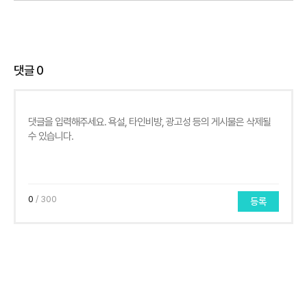
댓글
0
0
/ 300
등록