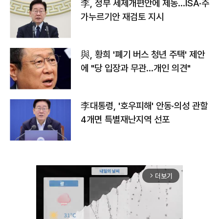
李, 정부 세제개편안에 제동…ISA·주
가누르기안 재검토 지시
與, 황희 '폐기 버스 청년 주택' 제안
에 "당 입장과 무관…개인 의견"
李대통령, '호우피해' 안동·의성 관할
4개면 특별재난지역 선포
더보기
arrow_forward_ios