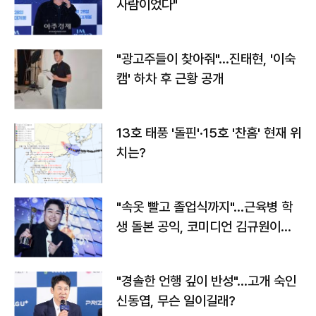
사람이었다"
"광고주들이 찾아줘"…진태현, '이숙
캠' 하차 후 근황 공개
13호 태풍 '돌핀'·15호 '찬홈' 현재 위
치는?
"속옷 빨고 졸업식까지"…근육병 학
생 돌본 공익, 코미디언 김규원이었
다
"경솔한 언행 깊이 반성"…고개 숙인
신동엽, 무슨 일이길래?