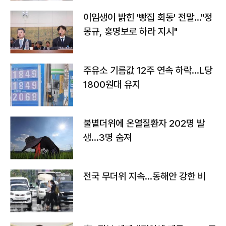
이임생이 밝힌 '빵집 회동' 전말…"정
몽규, 홍명보로 하라 지시"
주유소 기름값 12주 연속 하락…L당
1800원대 유지
불볕더위에 온열질환자 202명 발
생…3명 숨져
전국 무더위 지속…동해안 강한 비