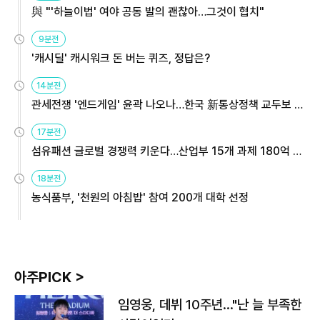
與 "'하늘이법' 여야 공동 발의 괜찮아…그것이 협치"
9분전
'캐시딜' 캐시워크 돈 버는 퀴즈, 정답은?
14분전
관세전쟁 '엔드게임' 윤곽 나오나…한국 新통상정책 교두보 활
용해야
17분전
섬유패션 글로벌 경쟁력 키운다…산업부 15개 과제 180억 지
원
18분전
농식품부, '천원의 아침밥' 참여 200개 대학 선정
아주PICK >
임영웅, 데뷔 10주년…"난 늘 부족한