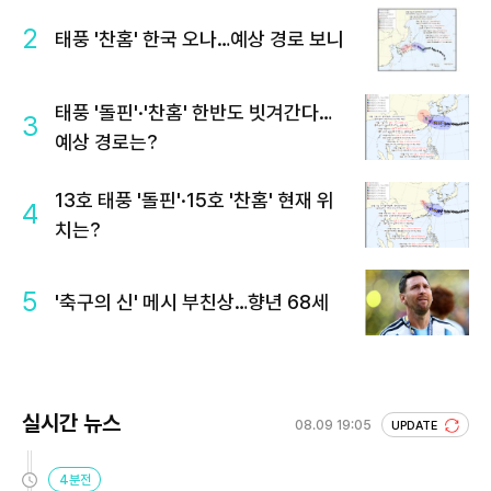
2
태풍 '찬홈' 한국 오나…예상 경로 보니
태풍 '돌핀'·'찬홈' 한반도 빗겨간다…
3
예상 경로는?
13호 태풍 '돌핀'·15호 '찬홈' 현재 위
4
치는?
5
'축구의 신' 메시 부친상…향년 68세
실시간 뉴스
08.09 19:05
UPDATE
4분전