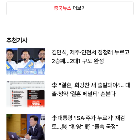
중국뉴스
더보기
추천기사
김민석, 제주·인천서 정청래 누르고
2승째…2대1 구도 완성
李 "결혼, 희망찬 새 출발돼야"… 대
출·청약 '결혼 페널티' 손본다
李대통령 'ISA·주가 누르기' 재검
토…與 "환영" 野 "졸속 국정"