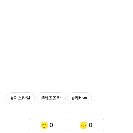
#이스라엘
#헤즈볼라
#레바논
0
0