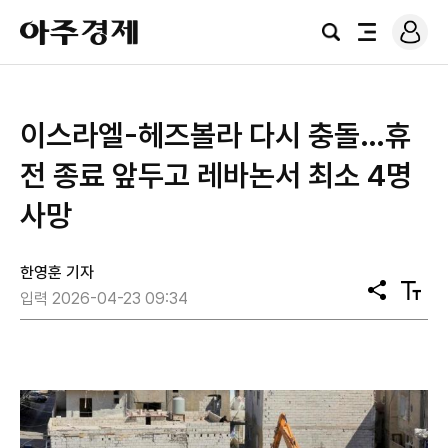
로
아
그
검
전
주
인
색
체
경
메
제
뉴
이스라엘-헤즈볼라 다시 충돌…휴
전 종료 앞두고 레바논서 최소 4명
사망
한영훈 기자
공
텍
입력 2026-04-23 09:34
유
스
트
크
기