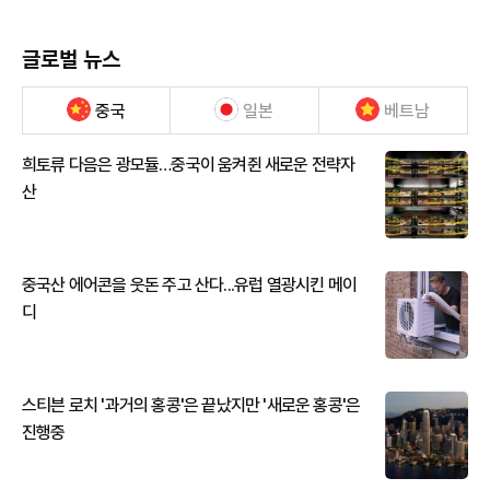
글로벌 뉴스
중국
일본
베트남
희토류 다음은 광모듈…중국이 움켜쥔 새로운 전략자
산
중국산 에어콘을 웃돈 주고 산다...유럽 열광시킨 메이
디
스티븐 로치 '과거의 홍콩'은 끝났지만 '새로운 홍콩'은
진행중