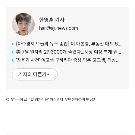
한영훈 기자
han@ajunews.com
[아주경제 오늘의 뉴스 종합] 이 대통령, 부동산 대책 6시간 점검…"기존 방식 벗어나 과감히 실행" 外
美 7월 일자리 2만3000개 줄었다…시장 예상 크게 밑돈 '고용 쇼크'
'장윤기 사건' 여고생 구하려다 중상 입은 고교생, 의상자 인정
기자의 다른기사
©'5개국어 글로벌 경제신문' 아주경제. 무단전재·재배포 금지