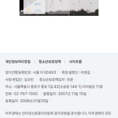
Unmute
개인정보처리방침
청소년보호정책
사이트맵
정기간행등록번호 : 서울 아 00493
회장·발행인 : 곽영길
사장·편집인 : 임규진
청소년보호책임자 : 전운
주소 : 서울특별시 종로구 종로 1길 42(수송동 146-1) 이마빌딩 11층
전화 : 02-767-1500
발행일자 : 2007년 11월 15일
등록일자 : 2008년 01월10일
아주경제는 인터넷신문윤리위원회 윤리강령을 준수합니다. 아주경제의 모든