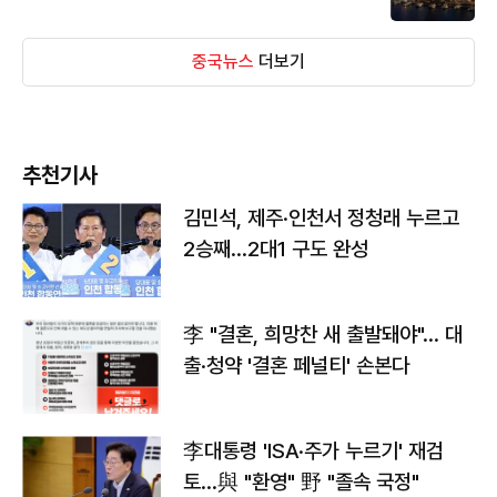
중국뉴스
더보기
추천기사
김민석, 제주·인천서 정청래 누르고
2승째…2대1 구도 완성
李 "결혼, 희망찬 새 출발돼야"… 대
출·청약 '결혼 페널티' 손본다
李대통령 'ISA·주가 누르기' 재검
토…與 "환영" 野 "졸속 국정"