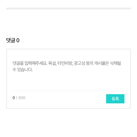
댓글
0
0
/ 300
등록