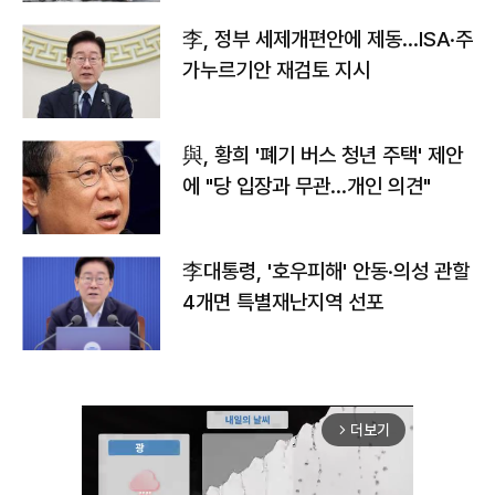
李, 정부 세제개편안에 제동…ISA·주
가누르기안 재검토 지시
與, 황희 '폐기 버스 청년 주택' 제안
에 "당 입장과 무관…개인 의견"
李대통령, '호우피해' 안동·의성 관할
4개면 특별재난지역 선포
더보기
arrow_forward_ios