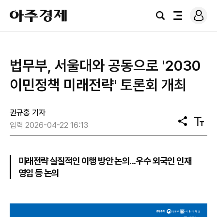
로
아
그
검
전
주
인
색
체
경
메
제
뉴
법무부, 서울대와 공동으로 '2030
이민정책 미래전략' 토론회 개최
권규홍 기자
공
텍
입력 2026-04-22 16:13
유
스
트
크
기
미래전략 실질적인 이행 방안 논의...우수 외국인 인재
영입 등 논의