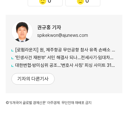
0
0
권규홍 기자
spikekwon@ajunews.com
[로펌라운지] 원, 제주항공 무안공항 참사 유족 손배소 대리..."참사 진상 명확히 규명"
'민생사건 재판부' 서민 해결사 되나...전세사기·임대차분쟁 평균 3개월내 해결
대한변협·방미심위 공조…'변호사 사칭' 피싱 사이트 31건 무더기 차단
기자의 다른기사
©'5개국어 글로벌 경제신문' 아주경제. 무단전재·재배포 금지