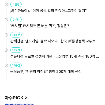
4분전
與 "'하늘이법' 여야 공동 발의 괜찮아…그것이 협치"
9분전
'캐시딜' 캐시워크 돈 버는 퀴즈, 정답은?
14분전
관세전쟁 '엔드게임' 윤곽 나오나…한국 新통상정책 교두보 활
용해야
17분전
섬유패션 글로벌 경쟁력 키운다…산업부 15개 과제 180억 지
원
18분전
농식품부, '천원의 아침밥' 참여 200개 대학 선정
아주PICK >