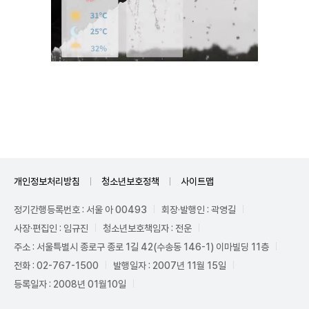
Unmute
개인정보처리방침
청소년보호정책
사이트맵
정기간행등록번호 : 서울 아 00493
회장·발행인 : 곽영길
사장·편집인 : 임규진
청소년보호책임자 : 전운
주소 : 서울특별시 종로구 종로 1길 42(수송동 146-1) 이마빌딩 11층
전화 : 02-767-1500
발행일자 : 2007년 11월 15일
등록일자 : 2008년 01월10일