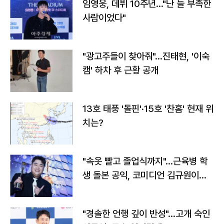
임영웅, 데뷔 10주년…"난 늘 부족한
사람이었다"
"광고주들이 찾아줘"…진태현, '이숙
캠' 하차 후 근황 공개
13호 태풍 '돌핀'·15호 '찬홈' 현재 위
치는?
"속옷 빨고 졸업식까지"…근육병 학
생 돌본 공익, 코미디언 김규원이었
다
"경솔한 언행 깊이 반성"…고개 숙인