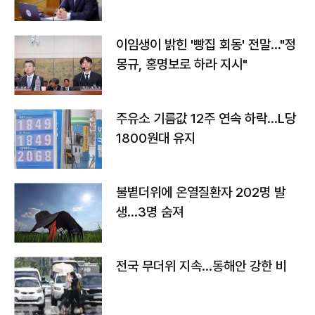
이임생이 밝힌 '빵집 회동' 전말…"정
몽규, 홍명보로 하라 지시"
주유소 기름값 12주 연속 하락…L당
1800원대 유지
불볕더위에 온열질환자 202명 발
생…3명 숨져
전국 무더위 지속…동해안 강한 비