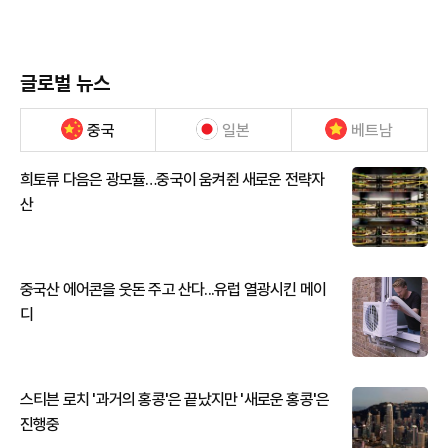
글로벌 뉴스
중국
일본
베트남
희토류 다음은 광모듈…중국이 움켜쥔 새로운 전략자
산
중국산 에어콘을 웃돈 주고 산다...유럽 열광시킨 메이
디
스티븐 로치 '과거의 홍콩'은 끝났지만 '새로운 홍콩'은
진행중