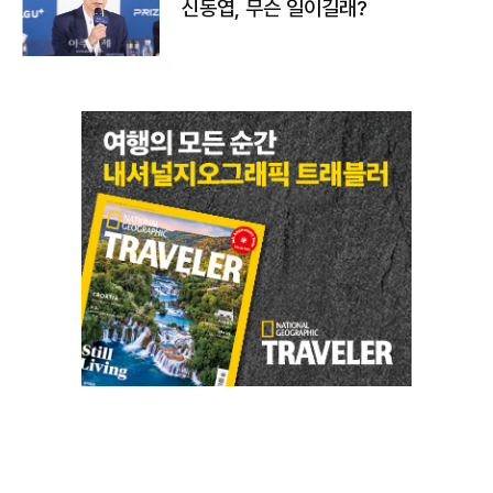
신동엽, 무슨 일이길래?