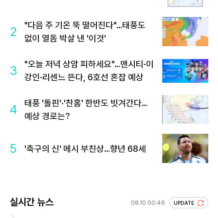
"다음 주 기온 뚝 떨어진다"…태풍도
2
없이 열돔 박살 낸 '이것'
"오늘 저녁 상암 피하세요"…맨시티·이
3
강인·리센느 뜬다, 6호선 혼잡 예상
태풍 '돌핀'·'찬홈' 한반도 빗겨간다…
4
예상 경로는?
5
'축구의 신' 메시 부친상…향년 68세
실시간 뉴스
08.10 00:46
UPDATE