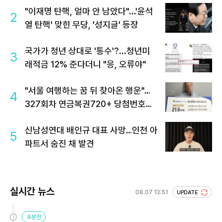
"이재명 탄핵, 얼마 안 남았다"...'윤석
2
열 탄핵' 맞힌 무당, '성지글' 등장
국가가 청년 상대로 '통수'?...청년미
3
래적금 12% 준다더니 "응, 오류야"
"서울 여행하는 꿈 뒤 찾아온 행운"…
4
327회차 연금복권720+ 당첨번호조
회 주목
신남성연대 배인규 대표 사망…인천 아
5
파트서 숨진 채 발견
실시간 뉴스
08.07 13:51
UPDATE
4분전