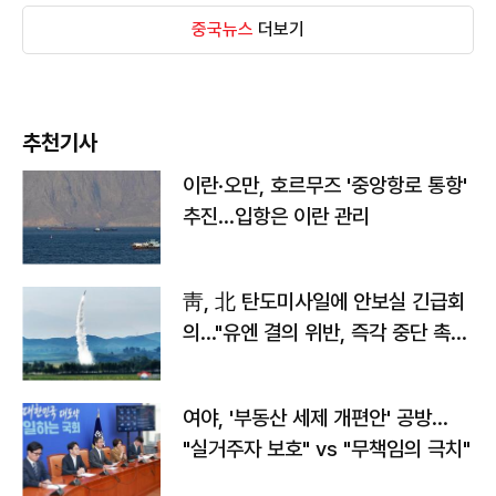
중국뉴스
더보기
추천기사
이란·오만, 호르무즈 '중앙항로 통항'
추진…입항은 이란 관리
靑, 北 탄도미사일에 안보실 긴급회
의…"유엔 결의 위반, 즉각 중단 촉
구"
여야, '부동산 세제 개편안' 공방…
"실거주자 보호" vs "무책임의 극치"