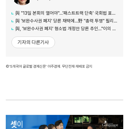
與 "13일 본회의 열어야"…'패스트트랙 단축' 국회법 표결 추진
與 '보완수사권 폐지' 당론 채택에…野 "총력 투쟁" 필리버스터 예고
與, '보완수사권 폐지' 형소법 개정안 당론 추인…"이의 없이 채택"
기자의 다른기사
©'5개국어 글로벌 경제신문' 아주경제. 무단전재·재배포 금지