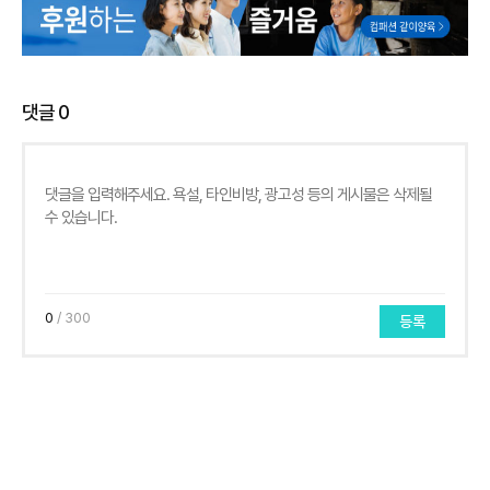
댓글
0
0
/ 300
등록