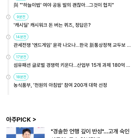
與 "'하늘이법' 여야 공동 발의 괜찮아…그것이 협치"
9분전
'캐시딜' 캐시워크 돈 버는 퀴즈, 정답은?
14분전
관세전쟁 '엔드게임' 윤곽 나오나…한국 新통상정책 교두보 활
용해야
17분전
섬유패션 글로벌 경쟁력 키운다…산업부 15개 과제 180억 지
원
18분전
농식품부, '천원의 아침밥' 참여 200개 대학 선정
아주PICK >
"경솔한 언행 깊이 반성"…고개 숙인