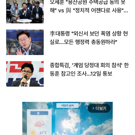
오세훈 "용산공원 주택공급 동의 못
해" vs 與 "정치적 어젠다로 사용"
맞불
李대통령 "외신서 보던 폭염 상황 현
실로…모든 행정력 총동원하라"
종합특검, '계엄 당정대 회의 참석' 한
동훈 참고인 조사...12일 통보
더보기
arrow_forward_ios