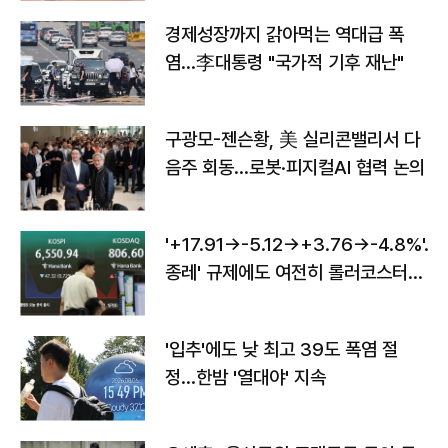
경제성장까지 갉아먹는 역대급 폭
염…李대통령 "국가적 기후 재난"
구광모-젠슨황, 美 실리콘밸리서 다
음주 회동…로봇·피지컬AI 협력 논의
'+17.91→-5.12→+3.76→-4.8%'…'
종레' 규제에도 여전히 롤러코스터
타는 코스피
'입추'에도 낮 최고 39도 폭염 절
정…한밤 '열대야' 지속