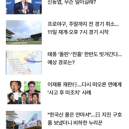
신동엽, 무슨 일이길래?
프로야구, 주말까지 전 경기 취소…
11일 재개·오후 7시 경기 시작
태풍 '돌핀'·'찬홈' 한반도 빗겨간다…
예상 경로는?
이재룡 재판行…다시 떠오른 연예계
'사고 후 미조치' 사례
"한국산 물은 안마셔"…日 지진 구호
품 보냈더니 비하한 누리꾼