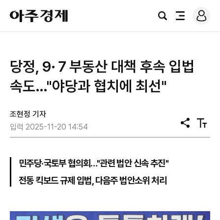
로
아
그
검
전
주
인
색
체
경
메
제
뉴
당정, 9·７부동산 대책 후속 입법
속도…"야당과 협치에 최선"
조현정 기자
공
텍
입력 2025-11-20 14:54
유
스
트
크
기
민주당·국토부 협의회…"관련 법안 신속 추진"
전동 킥보드 규제 입법, 다음주 법안소위 처리