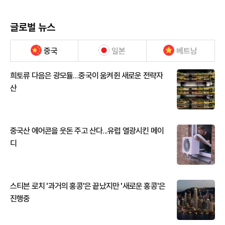
글로벌 뉴스
중국
일본
베트남
희토류 다음은 광모듈…중국이 움켜쥔 새로운 전략자
산
중국산 에어콘을 웃돈 주고 산다...유럽 열광시킨 메이
디
스티븐 로치 '과거의 홍콩'은 끝났지만 '새로운 홍콩'은
진행중