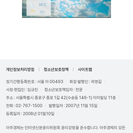
Unmute
개인정보처리방침
청소년보호정책
사이트맵
정기간행등록번호 : 서울 아 00493
회장·발행인 : 곽영길
사장·편집인 : 임규진
청소년보호책임자 : 전운
주소 : 서울특별시 종로구 종로 1길 42(수송동 146-1) 이마빌딩 11층
전화 : 02-767-1500
발행일자 : 2007년 11월 15일
등록일자 : 2008년 01월10일
아주경제는 인터넷신문윤리위원회 윤리강령을 준수합니다. 아주경제의 모든