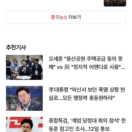
중국뉴스
더보기
추천기사
오세훈 "용산공원 주택공급 동의 못
해" vs 與 "정치적 어젠다로 사용"
맞불
李대통령 "외신서 보던 폭염 상황 현
실로…모든 행정력 총동원하라"
종합특검, '계엄 당정대 회의 참석' 한
동훈 참고인 조사...12일 통보