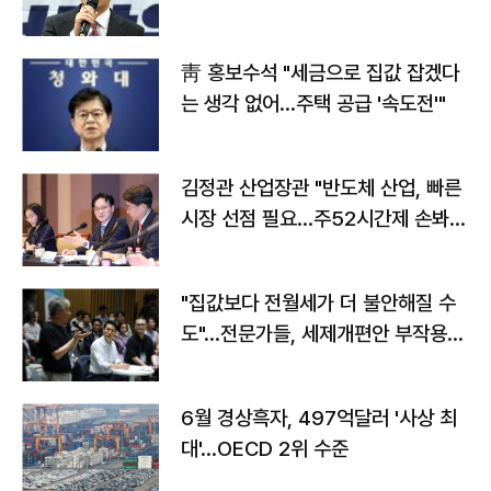
靑 홍보수석 "세금으로 집값 잡겠다
는 생각 없어…주택 공급 '속도전'"
김정관 산업장관 "반도체 산업, 빠른
시장 선점 필요…주52시간제 손봐
야"
"집값보다 전월세가 더 불안해질 수
도"…전문가들, 세제개편안 부작용
우려
6월 경상흑자, 497억달러 '사상 최
대'…OECD 2위 수준