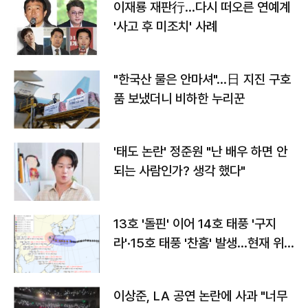
이재룡 재판行…다시 떠오른 연예계
'사고 후 미조치' 사례
"한국산 물은 안마셔"…日 지진 구호
품 보냈더니 비하한 누리꾼
'태도 논란' 정준원 "난 배우 하면 안
되는 사람인가? 생각 했다"
13호 '돌핀' 이어 14호 태풍 '구지
라'·15호 태풍 '찬홈' 발생…현재 위
치와 이동경로는?
이상준, LA 공연 논란에 사과 "너무