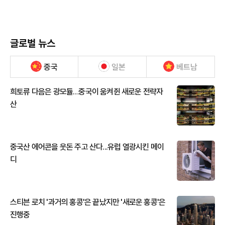
글로벌 뉴스
중국
일본
베트남
희토류 다음은 광모듈…중국이 움켜쥔 새로운 전략자
산
중국산 에어콘을 웃돈 주고 산다...유럽 열광시킨 메이
디
스티븐 로치 '과거의 홍콩'은 끝났지만 '새로운 홍콩'은
진행중