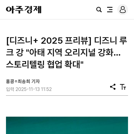
로
아
그
검
전
주
인
색
체
경
메
제
뉴
[디즈니+ 2025 프리뷰] 디즈니 루
크 강 "아태 지역 오리지널 강화…
스토리텔링 협업 확대"
홍콩=최송희 기자
공
텍
입력 2025-11-13 11:52
유
스
트
크
기