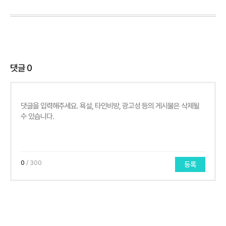
댓글
0
0
/ 300
등록