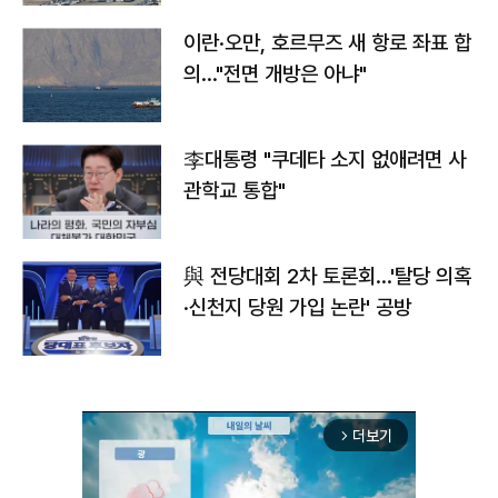
이란·오만, 호르무즈 새 항로 좌표 합
의…"전면 개방은 아냐"
李대통령 "쿠데타 소지 없애려면 사
관학교 통합"
與 전당대회 2차 토론회…'탈당 의혹
·신천지 당원 가입 논란' 공방
더보기
arrow_forward_ios