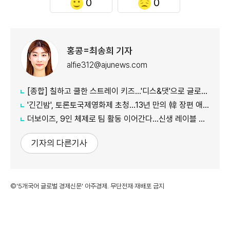
0
0
홍콩=최송희 기자
alfie312@ajunews.com
[종합] 칠하고 쿨한 스트레이 키즈…'디스&댓'으로 글로벌 질주
'긴긴밤', 토론토국제영화제 초청…13년 만의 韓 장편 애니
더보이즈, 9인 체제로 팀 활동 이어간다…신생 레이블 계약 완료
기자의 다른기사
©'5개국어 글로벌 경제신문' 아주경제. 무단전재·재배포 금지