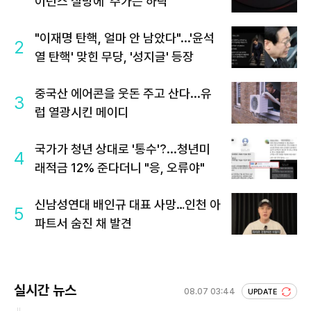
이던스 실망에 '주가는 하락'
"이재명 탄핵, 얼마 안 남았다"...'윤석
2
열 탄핵' 맞힌 무당, '성지글' 등장
중국산 에어콘을 웃돈 주고 산다...유
3
럽 열광시킨 메이디
국가가 청년 상대로 '통수'?...청년미
4
래적금 12% 준다더니 "응, 오류야"
신남성연대 배인규 대표 사망…인천 아
5
파트서 숨진 채 발견
실시간 뉴스
08.07 03:44
UPDATE