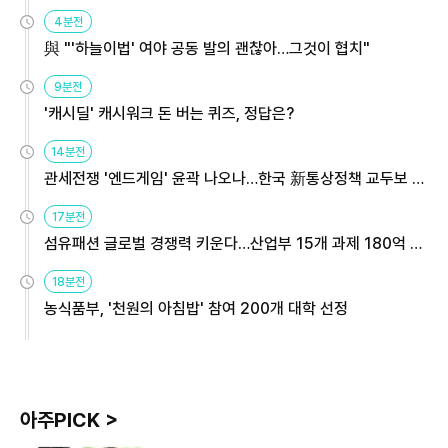
4분전
與 "'하늘이법' 여야 공동 발의 괜찮아…그것이 협치"
9분전
'캐시딜' 캐시워크 돈 버는 퀴즈, 정답은?
14분전
관세전쟁 '엔드게임' 윤곽 나오나…한국 新통상정책 교두보 활
용해야
17분전
섬유패션 글로벌 경쟁력 키운다…산업부 15개 과제 180억 지
원
18분전
농식품부, '천원의 아침밥' 참여 200개 대학 선정
아주PICK >