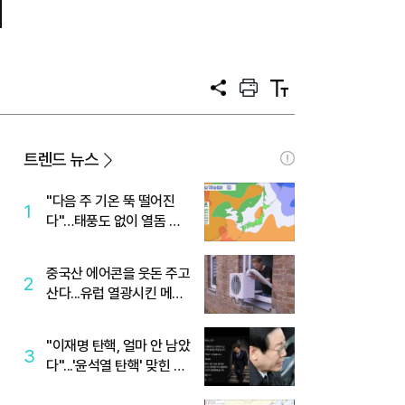
쳐
공
프
텍
유
린
스
트
트
크
기
트렌드 뉴스
"다음 주 기온 뚝 떨어진
1
다"…태풍도 없이 열돔 박
살 낸 '이것'
중국산 에어콘을 웃돈 주고
2
산다...유럽 열광시킨 메이
디
"이재명 탄핵, 얼마 안 남았
3
다"...'윤석열 탄핵' 맞힌 무
당, '성지글' 등장