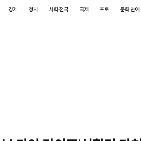
경제
정치
사회·전국
국제
포토
문화·연예