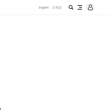
로
English
日本語
그
검
전
인
색
체
메
뉴