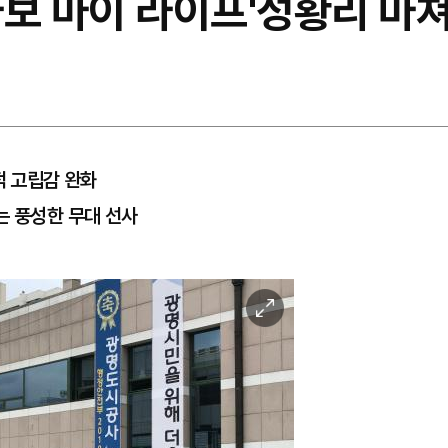
라보 마이 라이프'성황리 마
적 고립감 완화
는 풍성한 무대 선사
이
미
지
확
대