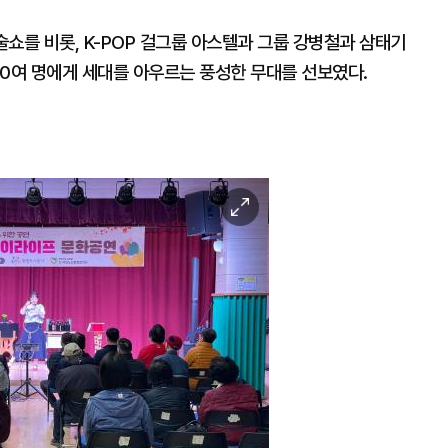
쇼를 비롯, K-POP 걸그룹 아스텔과 그룹 강병철과 삼태기
00여 명에게 세대를 아우르는 풍성한 무대를 선보였다.
이
미
지
확
대