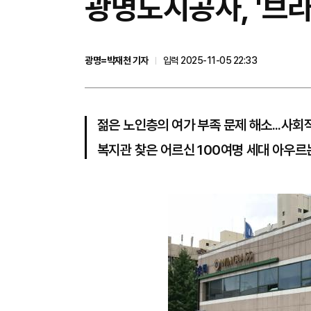
광명도시공사, '브
광명=박재천 기자
입력 2025-11-05 22:33
젊은 노인층의 여가 부족 문제 해소...사회
복지관 찾은 어르신 100여명 세대 아우르