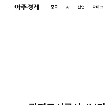
아
중국
AI
산업
재테크
주
경
제