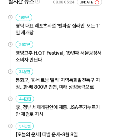
실시간 뉴스
08.08 05:24
UPDATE
19분전
영덕 대표 레포츠시설 '별파랑 집라인' 오는 11
일 재개장
26분전
영양고추 H.O.T Festival, 19년째 서울광장서
소비자 만난다
34분전
봉화군, 'K-베트남 밸리' 지역특화발전특구 지
정…한·베 800년 인연, 미래 성장동력으로
4시간전
李, 정부 세제개편안에 제동…ISA·주가누르기
안 재검토 지시
5시간전
[오늘의 운세] 띠별 운세-8월 8일