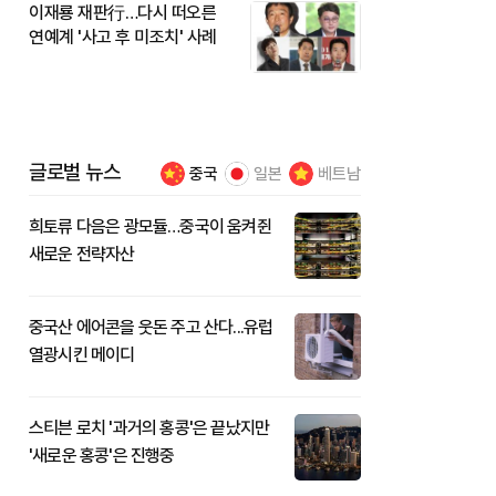
이재룡 재판行…다시 떠오른
연예계 '사고 후 미조치' 사례
글로벌 뉴스
중국
일본
베트남
희토류 다음은 광모듈…중국이 움켜쥔
새로운 전략자산
중국산 에어콘을 웃돈 주고 산다...유럽
열광시킨 메이디
스티븐 로치 '과거의 홍콩'은 끝났지만
'새로운 홍콩'은 진행중