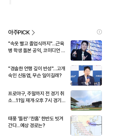
아주PICK
"속옷 빨고 졸업식까지"…근육
병 학생 돌본 공익, 코미디언 김
규원이었다
"경솔한 언행 깊이 반성"…고개
숙인 신동엽, 무슨 일이길래?
프로야구, 주말까지 전 경기 취
소…11일 재개·오후 7시 경기
시작
태풍 '돌핀'·'찬홈' 한반도 빗겨
간다…예상 경로는?