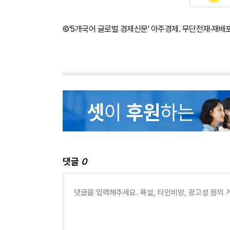
©'5개국어 글로벌 경제신문' 아주경제. 무단전재·재배
댓글
0