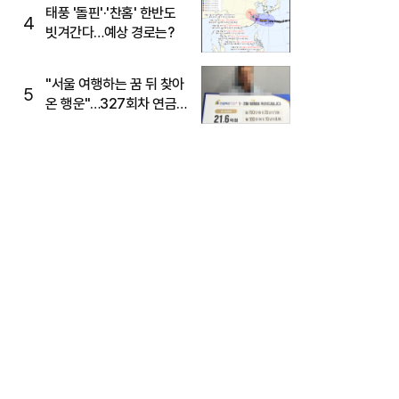
태풍 '돌핀'·'찬홈' 한반도
4
빗겨간다…예상 경로는?
"서울 여행하는 꿈 뒤 찾아
5
온 행운"…327회차 연금
복권720+ 당첨번호조회
주목